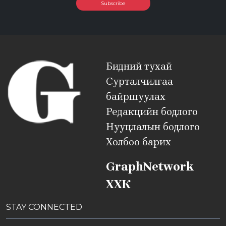
Subscribe
Бидний тухай
Сурталчилгаа
байршуулах
Редакцийн бодлого
Нууцлалын бодлого
Холбоо барих
GraphNetwork
ХХК
STAY CONNECTED