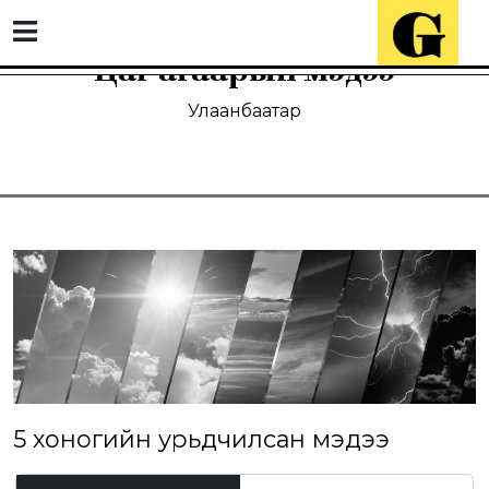
Цаг агаарын мэдээ
Улаанбаатар
5 хоногийн урьдчилсан мэдээ