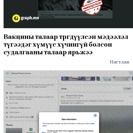
Вакцины талаар төөрөгдүүлсэн мэдээлэл
түгээдэг хүмүүс хүчингүй болсон
судалгааны талаар ярьжээ
Нягтлав