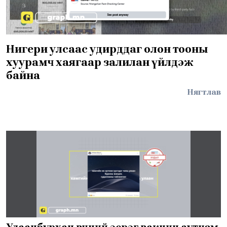
Нигери улсаас удирддаг олон тооны
хуурамч хаягаар залилан үйлдэж
байна
Нягтлав