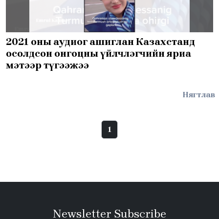
2021 оны аудиог ашиглан Казахстанд
осолдсон онгоцны үйлчлэгчийн яриа
мэтээр түгээжээ
Нягтлав
1
Newsletter Subscribe