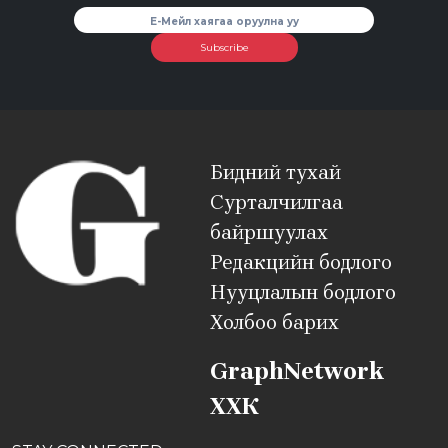
Subscribe
Бидний тухай
Сурталчилгаа
байршуулах
Редакцийн бодлого
Нууцлалын бодлого
Холбоо барих
GraphNetwork
ХХК