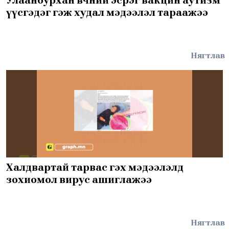
Улаанбурхан өвчний эсрэг вакцин аутизм
үүсгэдэг гэж худал мэдээлэл тараажээ
Нягтлав
Халдвартай тарвас гэх мэдээлэлд
зохиомол вирус ашиглажээ
Нягтлав