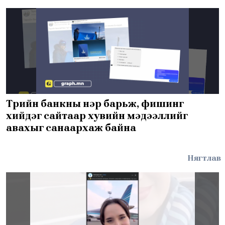
Төрийн банкны нэр барьж, фишинг
хийдэг сайтаар хувийн мэдээллийг
авахыг санаархаж байна
Нягтлав