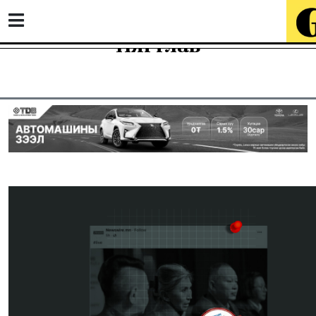
Нягтлав