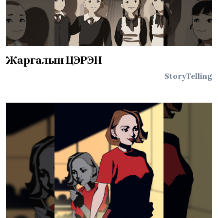
Жаргалын ЦЭРЭН
StoryTelling