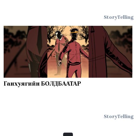
StoryTelling
Ганхуягийн БОЛДБААТАР
StoryTelling