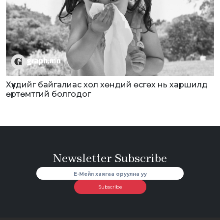
Хүүхдийг байгалиас хол хөндий өсгөх нь харшилд
өртөмтгий болгодог
Newsletter Subscribe
Subscribe