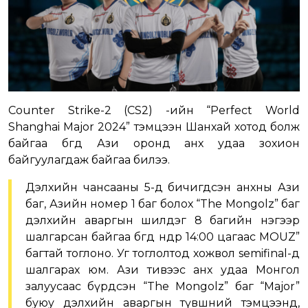
Counter Strike-2 (CS2) -ийн “Perfect World
Shanghai Major 2024” тэмцээн Шанхай хотод болж
байгаа бөгөөд Ази оронд анх удаа зохион
байгуулагдаж байгаа билээ.
Дэлхийн чансааны 5-д бичигдсэн анхны Ази
баг, Азийн номер 1 баг болох “The Mongolz” баг
дэлхийн аваргын шилдэг 8 багийн нэгээр
шалгарсан байгаа бөгөөд өнөөдөр 14:00 цагаас MOUZ”
багтай тоглоно. Уг тоглолтод хожвол semifinal-д
шалгарах юм. Ази тивээс анх удаа Монгол
залуусаас бүрдсэн “The Mongolz” баг “Major”
буюу дэлхийн аваргын түвшний тэмцээнд,