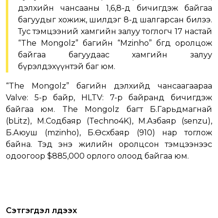
дэлхийн чансааны 1,6,8-д бичигдэж байгаа
багуудыг хожиж, шилдэг 8-д шалгарсан билээ.
Тус тэмцээний хамгийн залуу тоглогч 17 настай
“The Mongolz” багийн “Mzinho” бөгөөд оролцож
байгаа багуудаас хамгийн залуу
бүрэлдэхүүнтэй баг юм.
“The Mongolz” багийн дэлхийд чансаагаараа
Valve: 5-р байр, HLTV: 7-р байранд бичигдэж
байгаа юм. The Mongolz багт Б.Гарьдмагнай
(bLitz), М.Содбаяр (Techno4K), М.Азбаяр (senzu),
Б.Аюуш (mzinho), Б.Өсөхбаяр (910) нар тоглож
байна. Тэд энэ жилийн оролцсон тэмцээнээс
одоогоор $885,000 орлого олоод байгаа юм.
Сэтгэгдэл үлдээх