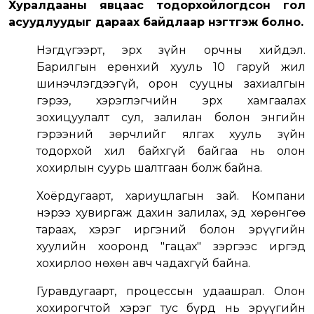
Хуралдааны явцаас тодорхойлогдсон гол
асуудлуудыг дараах байдлаар нэгтгэж болно.
Нэгдүгээрт, эрх зүйн орчны хийдэл.
Барилгын ерөнхий хууль 10 гаруй жил
шинэчлэгдээгүй, орон сууцны захиалгын
гэрээ, хэрэглэгчийн эрх хамгаалах
зохицуулалт сул, залилан болон энгийн
гэрээний зөрчлийг ялгах хууль зүйн
тодорхой хил байхгүй байгаа нь олон
хохирлын суурь шалтгаан болж байна.
Хоёрдугаарт, хариуцлагын зай. Компани
нэрээ хувиргаж дахин залилах, эд хөрөнгөө
тараах, хэрэг иргэний болон эрүүгийн
хуулийн хооронд "гацах" зэргээс иргэд
хохирлоо нөхөн авч чадахгүй байна.
Гуравдугаарт, процессын удаашрал. Олон
хохирогчтой хэрэг тус бүрд нь эрүүгийн