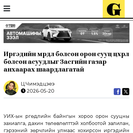
Иргэдийн мөрөөдөл болсон орон сууц цөхрөл
болсон асуудлыг Засгийн газар
анхаарах шаардлагатай
Ц.Чимэдцэеэ
2026-05-20
УИХ-ын Өргөдлийн байнгын хороо орон сууцны
захиалга, дахин төлөвлөлттэй холбоотой залилан,
гэрээний зөрчлийн улмаас хохирсон иргэдийн