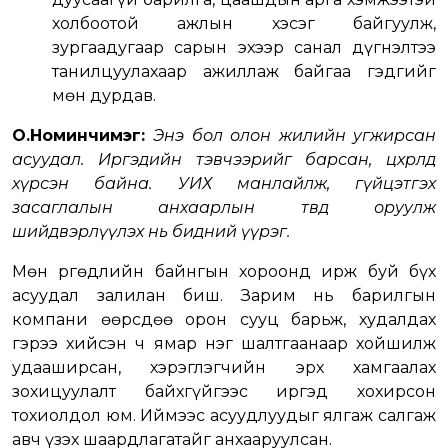
холбоотой ажлын хэсэг байгуулж,
зургаадугаар сарын эхээр санал дүгнэлтээ
танилцуулахаар ажиллаж байгаа гэдгийг
мөн дурдав.
О.Номинчимэг:
Энэ бол олон жилийн угжирсан
асуудал. Иргэдийн тэвчээрийг барсан, цөхрөлд
хүрсэн байна. УИХ манлайлж, гүйцэтгэх
засаглалын анхаарлын төвд оруулж
шийдвэрлүүлэх нь бидний үүрэг.
Мөн Өргөдлийн байнгын хороонд ирж буй бүх
асуудал залилан биш. Зарим нь барилгын
компани өөрсдөө орон сууц барьж, худалдах
гэрээ хийсэн ч ямар нэг шалтгаанаар хойшилж
удааширсан, хэрэглэгчийн эрх хамгаалах
зохицуулалт байхгүйгээс иргэд хохирсон
тохиолдол юм. Иймээс асуудлуудыг ялгаж салгаж
авч үзэх шаардлагатайг анхааруулсан.