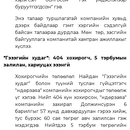
буруутгагдсан
" гэв.
Энэ талаар туршлагатай компанийн хувьд
дээрх байдлаар гэмт хэргийн сэдэлгүй
байсан талаараа дурдлаа. Мөн төр, засгийн
байгууллага компанитай хамтран ажиллахыг
хүслээ.
"Гэзэгийн худаг": 404 хохирогч, 5 тэрбумын
залилан, хариуцах эзэнгүй
Хохирогчийн төлөөлөл Найдан "Гэзэгийн
худаг" болон түүний туслан гүйцэтгэгч
"Өндөрзаяа" компанийн хохирогчдыг төлөөлж
үг хэлэв. Нийт 404 хүн хохирсон, "Өндөрзаяа"
компанийн захирал Должинсүрэн 6
барилгыг 57 хүнд давхардуулан гэрээ хийж,
тус бүрээс 60 сая төгрөг авч залилсан гэж
мэдэгдэв. Нийтдээ 5 тэрбум төгрөгийн