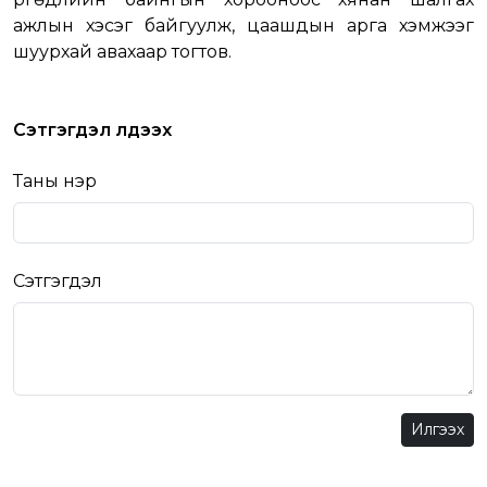
ажлын хэсэг байгуулж, цаашдын арга хэмжээг
шуурхай авахаар тогтов.
Сэтгэгдэл үлдээх
Таны нэр
Сэтгэгдэл
Илгээх