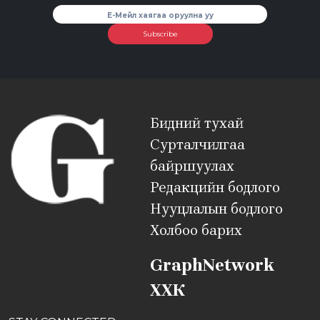
Subscribe
Бидний тухай
Сурталчилгаа
байршуулах
Редакцийн бодлого
Нууцлалын бодлого
Холбоо барих
GraphNetwork
ХХК