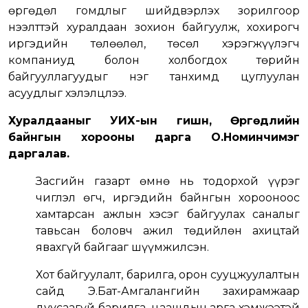
өргөдөл гомдлыг шийдвэрлэх зорилгоор
нээлттэй хуралдаан зохион байгуулж, хохирогч
иргэдийн төлөөлөл, төсөл хэрэгжүүлэгч
компаниуд болон холбогдох төрийн
байгууллагуудыг нэг танхимд цуглуулан
асуудлыг хэлэлцлээ.
Хуралдааныг УИХ-ын гишүүн, Өргөдлийн
байнгын хорооны дарга О.Номинчимэг
даргалав.
Засгийн газарт өмнө нь тодорхой үүрэг
чиглэл өгч, иргэдийн байнгын хорооноос
хамтарсан ажлын хэсэг байгуулах саналыг
тавьсан боловч ажил төдийлөн ахицтай
явахгүй байгааг шүүмжилсэн.
Хот байгуулалт, барилга, орон сууцжуулалтын
сайд Э.Бат-Амгалангийн захирамжаар
дуусаагүй барилга, цаашдын арга хэмжээтэй