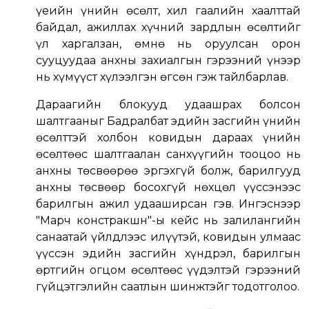
үеийн үнийн өсөлт, хил гаалийн хаалттай
байдал, ажиллах хүчний зардлын өсөлтийг
үл харгалзан, өмнө нь оруулсан орон
сууцуудаа анхны захиалгын гэрээний үнээр
нь хүмүүст хүлээлгэн өгсөн гэж тайлбарлав.
Дараагийн блокууд удаашрах болсон
шалтгааныг Бадралбат эдийн засгийн үнийн
өсөлттэй холбон ковидын дараах үнийн
өсөлтөөс шалтгаалан санхүүгийн тооцоо нь
анхны төсвөөрөө эргэхгүй болж, барилгууд
анхны төсвөөр босохгүй нөхцөл үүссэнээс
барилгын ажил удааширсан гэв. Ингэснээр
"Марч констракшн"-ы кейс нь залилангийн
санаатай үйлдлээс илүүтэй, ковидын улмаас
үүссэн эдийн засгийн хүндрэл, барилгын
өртгийн огцом өсөлтөөс үүдэлтэй гэрээний
гүйцэтгэлийн саатлын шинжтэйг тодотголоо.