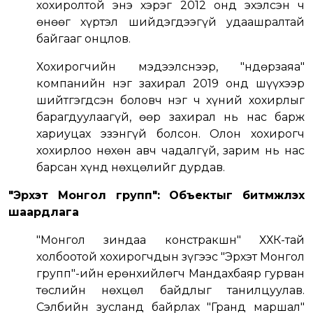
хохиролтой энэ хэрэг 2012 онд эхэлсэн ч
өнөөг хүртэл шийдэгдээгүй удаашралтай
байгааг онцлов.
Хохирогчийн мэдээлснээр, "Өндөрзаяа"
компанийн нэг захирал 2019 онд шүүхээр
шийтгэгдсэн боловч нэг ч хүний хохирлыг
барагдуулаагүй, өөр захирал нь нас барж
хариуцах эзэнгүй болсон. Олон хохирогч
хохирлоо нөхөн авч чадалгүй, зарим нь нас
барсан хүнд нөхцөлийг дурдав.
"Эрхэт Монгол групп": Объектыг битүүмжлэх
шаардлага
"Монгол зиндаа констракшн" ХХК-тай
холбоотой хохирогчдын зүгээс "Эрхэт Монгол
групп"-ийн ерөнхийлөгч Мандахбаяр гурван
төслийн нөхцөл байдлыг танилцуулав.
Сэлбийн зусланд байрлах "Гранд маршал"