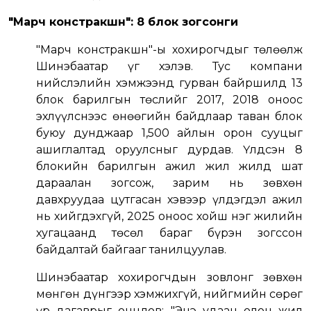
"Марч констракшн": 8 блок зогсонги
"Марч констракшн"-ы хохирогчдыг төлөөлж
Шинэбаатар үг хэлэв. Тус компани
нийслэлийн хэмжээнд гурван байршилд 13
блок барилгын төслийг 2017, 2018 оноос
эхлүүлснээс өнөөгийн байдлаар таван блок
буюу дунджаар 1,500 айлын орон сууцыг
ашиглалтад оруулсныг дурдав. Үлдсэн 8
блокийн барилгын ажил жил жилд шат
дараалан зогсож, зарим нь зөвхөн
давхруудаа цутгасан хэвээр үлдэгдэл ажил
нь хийгдэхгүй, 2025 оноос хойш нэг жилийн
хугацаанд төсөл бараг бүрэн зогссон
байдалтай байгааг танилцуулав.
Шинэбаатар хохирогчдын зовлонг зөвхөн
мөнгөн дүнгээр хэмжихгүй, нийгмийн сөрөг
үр дагаврыг онцлов: "Энэ удаан олон жил