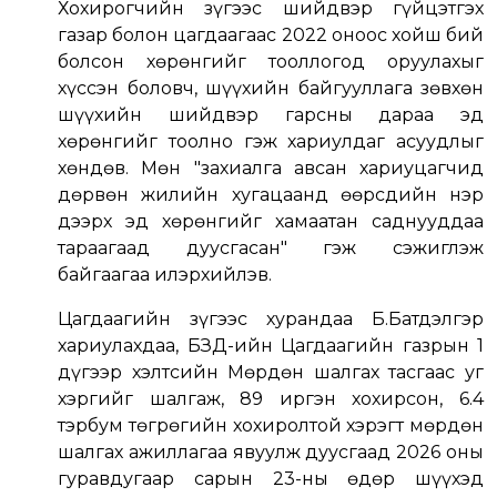
Хохирогчийн зүгээс шийдвэр гүйцэтгэх
газар болон цагдаагаас 2022 оноос хойш бий
болсон хөрөнгийг тооллогод оруулахыг
хүссэн боловч, шүүхийн байгууллага зөвхөн
шүүхийн шийдвэр гарсны дараа эд
хөрөнгийг тоолно гэж хариулдаг асуудлыг
хөндөв. Мөн "захиалга авсан хариуцагчид
дөрвөн жилийн хугацаанд өөрсдийн нэр
дээрх эд хөрөнгийг хамаатан саднууддаа
тараагаад дуусгасан" гэж сэжиглэж
байгаагаа илэрхийлэв.
Цагдаагийн зүгээс хурандаа Б.Батдэлгэр
хариулахдаа, БЗД-ийн Цагдаагийн газрын 1
дүгээр хэлтсийн Мөрдөн шалгах тасгаас уг
хэргийг шалгаж, 89 иргэн хохирсон, 6.4
тэрбум төгрөгийн хохиролтой хэрэгт мөрдөн
шалгах ажиллагаа явуулж дуусгаад 2026 оны
гуравдугаар сарын 23-ны өдөр шүүхэд