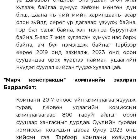
хүлээж байгаа хүмүүс зөвхөн мөнгөн дүн
биш, цаана нь нийгмийн харилцааны асар
олон зүйлд сөрөг үр дагавар үзүүлж байна.
Гэр бүл салж байна, хэн нэгнээ буруутгаж
байна. 5-аас 7 жил хүлээсэн хүмүүс нас барж
байна, ам бүл нэмэгдэж байна." Тэрбээр
өөрөө 2019 онд захиалж, 2023 онд орон
сууцандаа орох хүртлээ найман удаагийн
нүүдэл суудал хийсэн түүхээ хуваалцав.
"Марч констракшн" компанийн захирал
Бадралбат:
Компани 2017 оноос үйл ажиллагаа явуулж,
гурав, дөрвөн удаагийн комиссын
ажиллагаагаар 800 гаруй айлыг орон
сууцаар хангасныг дурдав. Сүүлийн гурван
комиссыг ковидын дараа буюу 2023 онд
хийсэн гэв. Тэрбээр компани ковидын