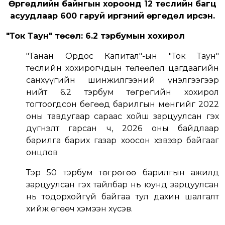
Өргөдлийн байнгын хороонд 12 төслийн багц
асуудлаар 600 гаруй иргэний өргөдөл ирсэн.
"Ток Таун" төсөл: 6.2 тэрбумын хохирол
"Танан Ордос Капитал"-ын "Ток Таун"
төслийн хохирогчдын төлөөлөл цагдаагийн
санхүүгийн шинжилгээний үнэлгээгээр
нийт 6.2 тэрбум төгрөгийн хохирол
тогтоогдсон бөгөөд барилгын мөнгийг 2022
оны тавдугаар сараас хойш зарцуулсан гэх
дүгнэлт гарсан ч, 2026 оны байдлаар
барилга барих газар хоосон хэвээр байгааг
онцлов
Тэр 50 тэрбум төгрөгөө барилгын ажилд
зарцуулсан гэх тайлбар нь юунд зарцуулсан
нь тодорхойгүй байгаа тул дахин шалгалт
хийж өгөөч хэмээн хүсэв.