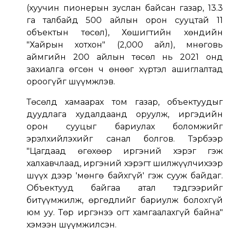
(хуучин пионерын зуслан байсан газар, 13.3
га талбайд 500 айлын орон сууцтай 11
объектын төсөл), Хөшигтийн хөндийн
"Хайрын хотхон" (2,000 айл), Өмнөговь
аймгийн 200 айлын төсөл нь 2021 онд
захиалга өгсөн ч өнөөг хүртэл ашиглалтад
ороогүйг шүүмжлэв.
Төсөлд хамаарах том газар, объектуудыг
дуудлага худалдаанд оруулж, иргэдийн
орон сууцыг бариулах боломжийг
эрэлхийлэхийг санал болгов. Тэрбээр
"Цагдаад өгөхөөр иргэний хэрэг гэж
халхавчлаад, иргэний хэрэгт шилжүүлчихээр
шүүх дээр 'мөнгө байхгүй' гэж сууж байдаг.
Объектууд байгаа атал тэдгээрийг
битүүмжилж, өргөдлийг бариулж болохгүй
юм уу. Төр иргэнээ огт хамгаалахгүй байна"
хэмээн шүүмжилсэн.