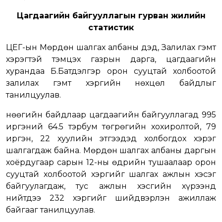
Цагдаагийн байгууллагын гурван жилийн
статистик
ЦЕГ-ын Мөрдөн шалгах албаны дэд, Залилах гэмт
хэрэгтэй тэмцэх газрын дарга, цагдаагийн
хурандаа Б.Батдэлгэр орон сууцтай холбоотой
залилах гэмт хэргийн нөхцөл байдлыг
танилцуулав.
Өнөөгийн байдлаар цагдаагийн байгууллагад 995
иргэний 64.5 тэрбум төгрөгийн хохиролтой, 79
иргэн, 22 хуулийн этгээдэд холбогдох хэрэг
шалгагдаж байна. Мөрдөн шалгах албаны даргын
хоёрдугаар сарын 12-ны өдрийн тушаалаар орон
сууцтай холбоотой хэргийг шалгах ажлын хэсэг
байгуулагдаж, тус ажлын хэсгийн хүрээнд
нийтдээ 232 хэргийг шийдвэрлэн ажиллаж
байгааг танилцуулав.