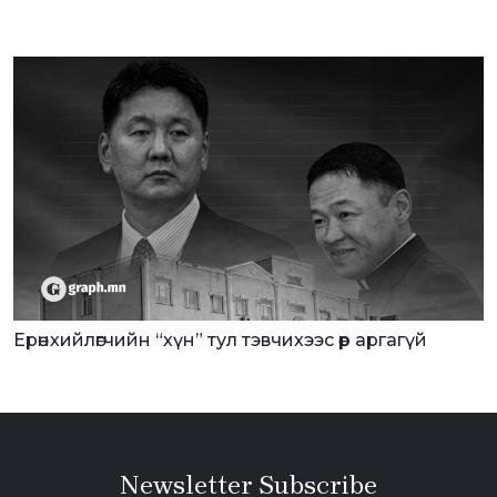
Ерөнхийлөгчийн “хүн” тул тэвчихээс өөр аргагүй
Newsletter Subscribe