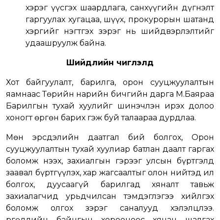
хэрэг үүсгэх шаардлага, санхүүгийн дүгнэлт
гаргуулах хугацаа, шүүх, прокурорын шатанд
хэргийг нэгтгэх зэрэг нь шийдвэрлэлтийг
удаашруулж байна.
Шийдлийн чиглэлд
Хот байгуулалт, барилга, орон сууцжуулалтын
яамнаас Төрийн нарийн бичгийн дарга М.Баяраа
Барилгын тухай хуулийг шинэчлэн ирэх долоо
хоногт өргөн барих гэж буй талаараа дурдлаа.
Мөн эрсдэлийн даатгал бий болгох, Орон
сууцжуулалтын тухай хуулиар батлан даалт гаргах
боломж нээх, захиалгын гэрээг улсын бүртгэлд
заавал бүртгүүлэх, хар жагсаалтыг олон нийтэд ил
болгох, дуусаагүй барилгад хяналт тавьж
захиалагчид урьдчилсан тэмдэглэгээ хийлгэх
боломж олгох зэрэг саналууд хэлэлцлээ.
Өргөдлийн байнгын хорооноос хянан шалгах