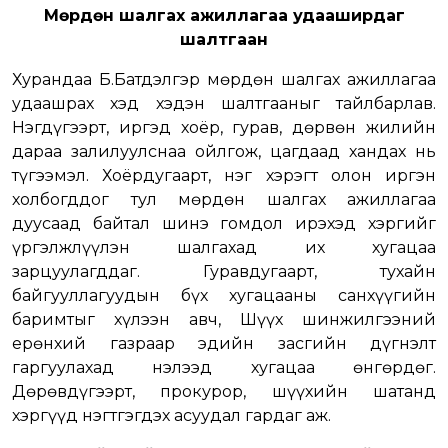
Мөрдөн шалгах ажиллагаа удааширдаг
шалтгаан
Хурандаа Б.Батдэлгэр мөрдөн шалгах ажиллагаа
удаашрах хэд хэдэн шалтгааныг тайлбарлав.
Нэгдүгээрт, иргэд хоёр, гурав, дөрвөн жилийн
дараа залилуулснаа ойлгож, цагдаад хандах нь
түгээмэл. Хоёрдугаарт, нэг хэрэгт олон иргэн
холбогддог тул мөрдөн шалгах ажиллагаа
дуусаад байтал шинэ гомдол ирэхэд хэргийг
үргэлжлүүлэн шалгахад их хугацаа
зарцуулагддаг. Гуравдугаарт, тухайн
байгууллагуудын бүх хугацааны санхүүгийн
баримтыг хүлээн авч, Шүүх шинжилгээний
ерөнхий газраар эдийн засгийн дүгнэлт
гаргуулахад нэлээд хугацаа өнгөрдөг.
Дөрөвдүгээрт, прокурор, шүүхийн шатанд
хэргүүд нэгтгэгдэх асуудал гардаг аж.