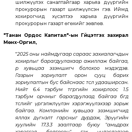
шилжүүлэх саналтайгаар харьяа дүүргийн
прокурорын газарт шилжүүлсэн гэв. Иймд
хохирогчид хүсэлтээ харьяа дүүргийн
прокурорын газарт өгөхийг зөвлөв.
"Танан Ордос Капитал"-ын Гүйцэтгэх захирал
Мөнх-Оргил,
"
2025 оны наймдугаар сараас захиалагчдын
хохирлыг барагдуулахаар ажиллаж байгаа,
өөрөө хувьцаа эзэмшигч болохоо мэдэгдэв.
Газрын зориулалт орон сууц барих
зориулалтын бус байснаас төсөл удааширсан.
Нийт 6.4 тэрбум төгрөгийн хохирлоос 1.5
тэрбум орчмыг барагдуулаад байгаа бөгөөд
төслийг үргэлжлүүлэн хэрэгжүүлэхээр зорьж
байгаа. Компанийн хувьцаа эзэмшигчид
яллах дүгнэлт гарсныг дурдаж, Эрүүгийн
хуулийн 17.3.3 заалтаар буюу "амьдрах
хэрэгсэл болгосон" гэх үндэслэлээр