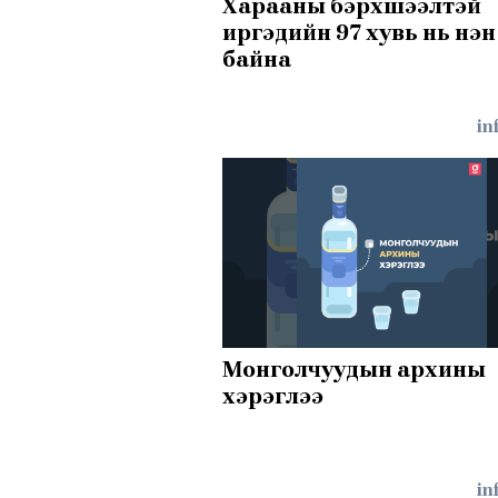
Харааны бэрхшээлтэй
иргэдийн 97 хувь нь нэн
байна
in
Монголчуудын архины
хэрэглээ
in