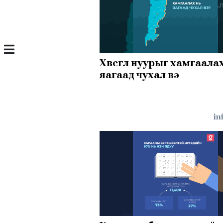
Хөвсгөл нуурыг хамгаала
яагаад чухал вэ
in