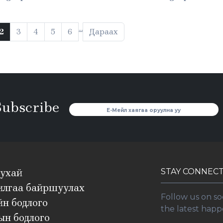
…
2
3
4
5
6
Дараах
Subscribe
STAY CONNEC
тухай
илгаа байршуулах
Follow us on so
н бодлого
the latest happ
ын бодлого