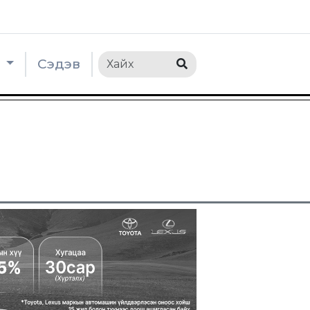
h
Сэдэв