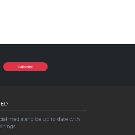
Subscribe
TED
cial media and be up to date with
enings.