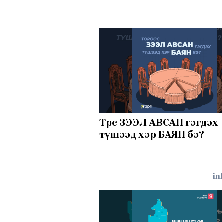
Төрөөс ЗЭЭЛ АВСАН гэгдэх
түшээд хэр БАЯН бэ?
in