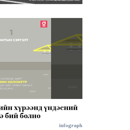
ийн хүрээнд үндэсний
ээ бий болно
infograph