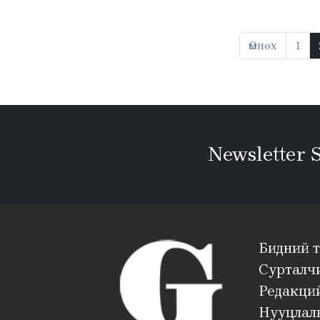
Өмнөх
1
Newsletter 
Бидний 
Сурталч
Редакций
Нууцлал