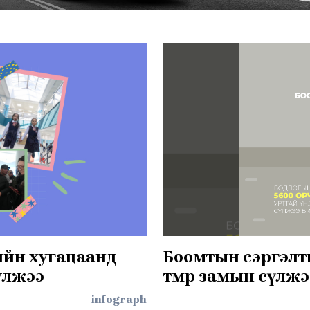
ийн хугацаанд
Боомтын сэргэлт
уулжээ
төмөр замын сүлж
infograph