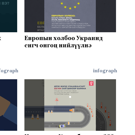
х
Европын холбоо Украинд
сөнөөгч онгоц нийлүүлнэ
fograph
infograph