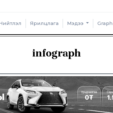
Нийтлэл
Ярилцлага
Мэдээ
Grap
infograph