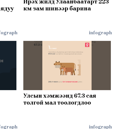
Ирэх жилд Улаанбаатарт 223
 ядуу
км зам шинээр барина
fograph
infograph
Улсын хэмжээнд 67.3 сая
толгой мал тоологдлоо
fograph
infograph