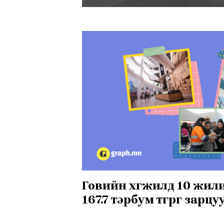
Говийн хөгжилд 10 жил
167.7 тэрбум төгрөг зарц