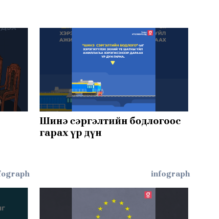
Шинэ сэргэлтийн бодлогоос
гарах үр дүн
fograph
infograph