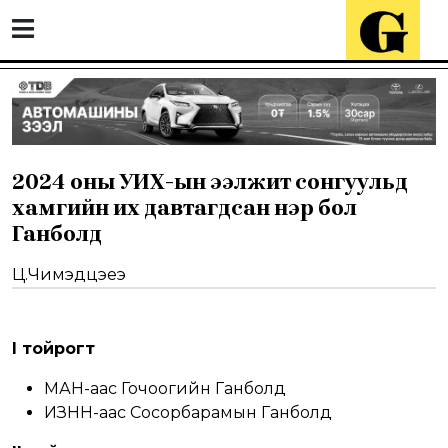
2024 оны УИХ-ын ээлжит сонгуульд
хамгийн их давтагдсан нэр бол
Ганболд
Ц.Чимэдцэеэ
I тойрогт
МАН-аас Гочоогийн Ганболд
ИЗНН-аас Сосорбарамын Ганболд