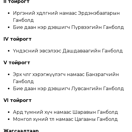
II тойрогт
Иргэний хөдөлгөөний намаас Эрдэнэбаатарын
Ганболд
Бие даан нэр дэвшигч Пүрвээгийн Ганболд
IV тойрогт
Үндэсний эвсэлээс Дашдаваагийн Ганболд
V тойрогт
Эрх чөлөөг хэрэгжүүлэгч намаас Банзрагчийн
Ганболд
Бие даан нэр дэвшигч Лувсангийн Ганболд
VI тойрогт
Ард түмний хүч намаас Шаравын Ганболд
Монгол хүний төлөө намаас Цагааны Ганболд
Жагсаалтаар