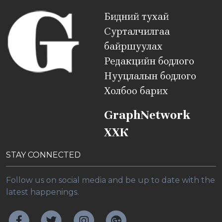
Бидний тухай
Сурталчилгаа
байршуулах
Редакцийн бодлого
Нууцлалын бодлого
Холбоо барих
GraphNetwork
ХХК
STAY CONNECTED
Follow us on social media and be up to date with the
latest happenings.