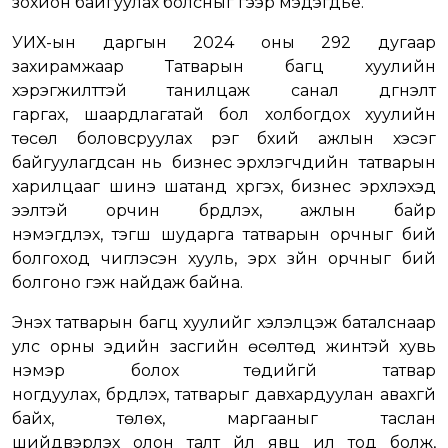
зохион байгуулах болсныг үүгээр мэдэгдье.
УИХ-ын даргын 2024 оны 292 дугаар
захирамжаар Татварын багц хуулийн
хэрэгжилттэй танилцаж санал дүгнэлт
гаргах, шаардлагатай бол холбогдох хуулийн
төсөл боловсруулах үүрэг бүхий ажлын хэсэг
байгуулагдсан нь бизнес эрхлэгчдийн татварын
харилцааг шинэ шатанд хүргэх, бизнес эрхлэхэд
ээлтэй орчин бүрдүүлэх, ажлын байр
нэмэгдүүлэх, тэгш шударга татварын орчныг бий
болгоход чиглэсэн хууль, эрх зүйн орчныг бий
болгоно гэж найдаж байна.
Энэхүү татварын багц хуулийг хэлэлцэж баталснаар
улс орны эдийн засгийн өсөлтөд жинтэй хувь
нэмэр болох төдийгүй татвар
ногдуулах, бүрдүүлэх, татварыг давхардуулан авахгүй
байх, төлөх, маргааныг таслан
шийдвэрлэх олон талт үйл явц ил тод болж,