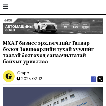
МҮХАҮТ бизнес эрхлэгчдийг Татвар
болон Зөвшөөрлийн тухай хуулийг
таатай болгоход санаачилгатай
байхыг уриаллаа
.Graph
2025-02-12