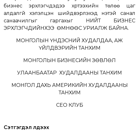
бизнес эрхлэгчдэдээ хүртээхийн төлөө цаг
алдалгүй хэлэлцэн шийдвэрлэхэд үнэтэй санал
санаачилгыг гаргахыг НИЙТ БИЗНЕС
ЭРХЛЭГЧДИЙНХЭЭ ӨМНӨӨС УРИАЛЖ БАЙНА.
МОНГОЛЫН ҮНДЭСНИЙ ХУДАЛДАА, АЖ
ҮЙЛДВЭРИЙН ТАНХИМ
МОНГОЛЫН БИЗНЕСИЙН ЗӨВЛӨЛ
УЛААНБААТАР ХУДАЛДААНЫ ТАНХИМ
МОНГОЛ ДАХЬ АМЕРИКИЙН ХУДАЛДААНЫ
ТАНХИМ
CEO КЛУБ
Сэтгэгдэл үлдээх