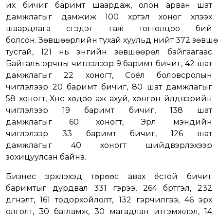
их бичиг баримт шаардаж, олон арван шат
дамжлагыг дамжиж 100 хүртэл хоног хүлээх
шаардлага үүсгэдэг гаж тогтолцоо бий
болсон. Зөвшөөрлийн тухай хуульд нийт 372 зөвшөөр
тусгай, 121 нь энгийн зөвшөөрөл байгаагаас
Байгаль орчны чиглэлээр 9 баримт бичиг, 42 шат
дамжлагыг 22 хоногт, Соёл боловсролын
чиглэлээр 20 баримт бичиг, 80 шат дамжлагыг
58 хоногт, Хүнс хөдөө аж ахуй, хөнгөн үйлдвэрийн
чиглэлээр 19 баримт бичиг, 138 шат
дамжлагыг 60 хоногт, Эрүүл мэндийн
чиглэлээр 33 баримт бичиг, 126 шат
дамжлагыг 40 хоногт шийдвэрлэхээр
зохицуулсан байна.
Бизнес эрхлэхэд төрөөс авах ёстой бичиг
баримтыг дурдвал 331 гэрээ, 264 бүртгэл, 232
дүгнэлт, 161 тодорхойлолт, 132 гэрчилгээ, 46 эрх
олголт, 30 батламж, 30 магадлан итгэмжлэл, 14