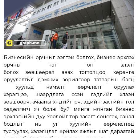
Бизнесийн орчныг ээлтэй болгох, бизнес эрхлэх
орчны нэг гол үзүүлэлт
болох зөвшөөрөл авах тогтолцоо, хөрөнгө
оруулалтыг дэмжих зорилгоор татварын багц
хуульд нэмэлт, өөрчлөлт оруулах
хэрэгцээ, шаардлага үүссэн гэдгийг хүлээн
зөвшөөрч, ачааны хүндийг үүрч, эдийн засгийн гол
хөдөлгөгч хүч болж буй мянга мянган бизнес
эрхлэгчийн дуу хоолойг төр засагт сонсгох, санал
бодлыг нь уг хуулийн өөрчлөлтөд
тусгуулах, хэлэлцүүлэг өрнүүлэх ажлыг шат дараатай