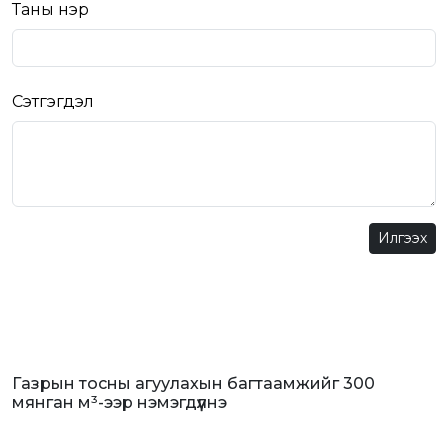
Таны нэр
Сэтгэгдэл
Илгээх
Газрын тосны агуулахын багтаамжийг 300
мянган м³-ээр нэмэгдүүлнэ