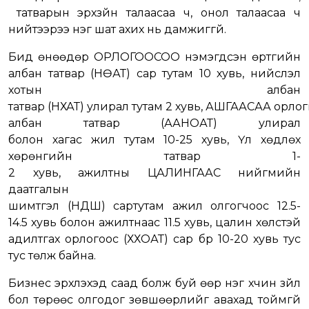
татварын эрхзүйн талаасаа ч, онол талаасаа ч
нийтээрээ нэг шат ахих нь дамжиггүй.
Бид өнөөдөр ОРЛОГООСОО нэмэгдсэн өртгийн
албан татвар (НӨАТ) сар тутам 10 хувь, нийслэл
хотын албан
татвар (НХАТ) улирал тутам 2 хувь, АШГААСАА орло
албан татвар (ААНОАТ) улирал
болон хагас жил тутам 10-25 хувь, Үл хөдлөх
хөрөнгийн татвар 1-
2 хувь, ажилтны ЦАЛИНГААС нийгмийн
даатгалын
шимтгэл (НДШ) сартутам ажил олгогчоос 12.5-
14.5 хувь болон ажилтнаас 11.5 хувь, цалин хөлстэй
адилтгах орлогоос (ХХОАТ) сар бүр 10-20 хувь тус
тус төлж байна.
Бизнес эрхлэхэд саад болж буй өөр нэг хүчин зүйл
бол төрөөс олгодог зөвшөөрлийг авахад тоймгүй