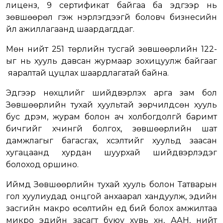
лиценз, 9 сертификат байгаа ба эдгээр нь
зөвшөөрөл гэж нэрлэгдээгүй боловч бизнесийн
үйл ажиллагаанд шаардагддаг.
Мөн нийт 251 төрлийн тусгай зөвшөөрлийн 122-
ыг нь хууль давсан журмаар зохицуулж байгааг
яаралтай цуцлах шаардлагатай байна.
Эдгээр нөхцлийг шийдвэрлэх арга зам бол
Зөвшөөрлийн тухай хуультай зөрчилдсөн хууль
бус дүрэм, журам болон ач холбогдолгүй баримт
бичгийг хүчингүй болгох, зөвшөөрлийн шат
дамжлагыг багасгах, хүсэлтийг хуульд заасан
хугацаанд хурдан шуурхай шийдвэрлэдэг
болоход оршино.
Иймд Зөвшөөрлийн тухай хууль болон Татварын
гол хуулиудад онцгой анхаарал хандуулж, эдийн
засгийн макро өсөлтийн үед бий болох амжилтаа
микро эдийн засагт буюу хувь хүн, ААН, нийт