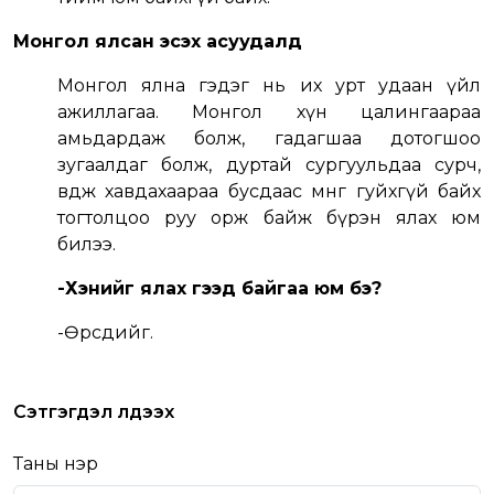
Монгол ялсан эсэх асуудалд
Монгол ялна гэдэг нь их урт удаан үйл
ажиллагаа. Монгол хүн цалингаараа
амьдардаж болж, гадагшаа дотогшоо
зугаалдаг болж, дуртай сургуульдаа сурч,
өвдөж хавдахаараа бусдаас мөнгө гуйхгүй байх
тогтолцоо руу орж байж бүрэн ялах юм
билээ.
-Хэнийг ялах гээд байгаа юм бэ?
-Өөрсдийгөө.
Сэтгэгдэл үлдээх
Таны нэр