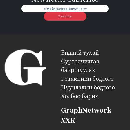
Subscribe
Бидний тухай
Сурталчилгаа
байршуулах
Редакцийн бодлого
Нууцлалын бодлого
Холбоо барих
GraphNetwork
ХХК