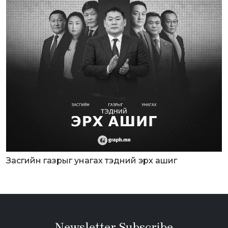
Засгийн газрыг унагах тэдний эрх ашиг
Newsletter Subscribe