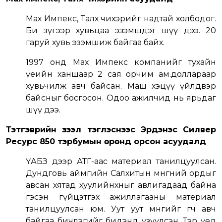
Мах Импекс, Талх чихэрийг надтай холбодог.
Би зүгээр хувьцаа эзэмшдэг шүү дээ. 20
гаруй хувь эзэмшиж байгаа байх.
1997 онд Мах Импекс компанийг тухайн
үеийн ханшаар 2 сая орчим ам.доллараар
хувьчилж авч байсан. Маш хэцүү үйлдвэр
байсныг босгосон. Одоо ажилчид нь ярьдаг
шүү дээ.
Тэтгэврийн зээл тэглэснээс Эрдэнэс Силвер
Ресурс 850 тэрбумын өрөнд орсон асуудалд
ҮАБЗ дээр АТГ-аас материал танилцуулсан.
Дундговь аймгийн Салхитын мөнгөний ордыг
авсан хятад хуулийнхныг авлигадаад байна
гэсэн гүйцэтгэх ажиллагааны материал
танилцуулсан юм. Уут уут мөнгийг өгч авч
байгаа бичлэгийг бидэнд үзүүлсэн. Тэр үед