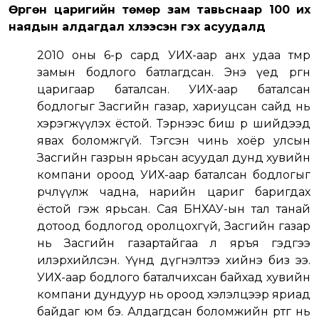
Өргөн царигийн төмөр зам тавьснаар 100 их
наядын алдагдал хүлээсэн гэх асуудалд
2010 оны 6-р сард УИХ-аар анх удаа төмөр
замын бодлого батлагдсан. Энэ үед өргөн
царигаар баталсан. УИХ-аар баталсан
бодлогыг Засгийн газар, хариуцсан сайд нь
хэрэгжүүлэх ёстой. Тэрнээс биш өөрөө шийдээд
явах боломжгүй. Тэгсэн чинь хоёр улсын
Засгийн газрын ярьсан асуудал дунд хувийн
компани ороод УИХ-аар баталсан бодлогыг
өөрчлүүлж чадна, нарийн цариг баригдах
ёстой гэж ярьсан. Сая БНХАУ-ын тал танай
дотоод бодлогод оролцохгүй, Засгийн газар
нь Засгийн газартайгаа л яръя гэдгээ
илэрхийлсэн. Үүнд дүгнэлтээ хийнэ биз ээ.
УИХ-аар бодлого баталчихсан байхад хувийн
компани дундуур нь ороод хэлэлцээр яриад
байдаг юм бэ. Алдагдсан боломжийн өртөг нь