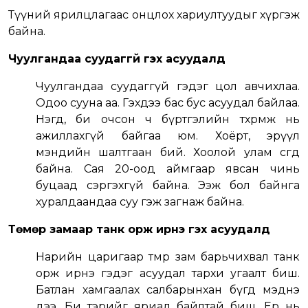
Түүний ярилцлагаас онцлох хариултуудыг хүргэж
байна.
Чуулгандаа суудаггүй гэх асуудалд
Чуулгандаа суудаггүй гэдэг цол авчихлаа.
Одоо сууна аа. Гэхдээ бас бус асуудал байлаа.
Нэгд, би очсон ч бүртгэлийн төхөөрөмж нь
ажиллахгүй байгаа юм. Хоёрт, эрүүл
мэндийн шалтгаан бий. Хоолой улам сөөгөөд
байна. Сая 20-оод аймгаар явсан чинь
буцаад сэргэхгүй байна. Ээж бол байнга
хуралдаандаа суу гэж загнаж байна.
Төмөр замаар танк орж ирнэ гэх асуудалд
Нарийн царигаар төмөр зам барьчихвал танк
орж ирнэ гэдэг асуудал тархи угаалт биш.
Батлан хамгаалах салбарынхан бүгд мэднэ
дээ. Би тэрийг яриад байлтай биш. Ер нь