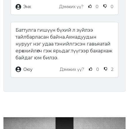
Энх
Дэмжих үү?
0
0
Баттулга гишүүн бүхий л зүйлээ
тайлбарласан байна.Ахмадуудын
нурууг нэг удаа тэнийлгэсэн гавьяатай
ерөнхийлөгч гэж ярьдаг.түүгээр бахархаж
байдаг юм билээ.
Оюу
Дэмжих үү?
0
2