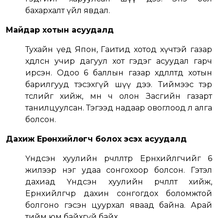
бахархалт үйл явдал.
Майдар хотын асуудалд
Тухайн үед Япон, Гаитид хотод хүчтэй газар
хөдөлсөн учир дагуул хот гэдэг асуудал гарч
ирсэн. Одоо 6 баллын газар хөдлөлтөд хотын
барилгууд тэсэхгүй шүү дээ. Тиймээс тэр
төслийг хийж, мөн ч олон Засгийн газарт
танилцуулсан. Тэгээд надаар овоглоод л алга
болсон.
Дахиж Ерөнхийлөгч болох эсэх асуудалд
Үндсэн хуулийн өөрчлөлтөөр Ерөнхийлөгчийг 6
жилээр нэг удаа сонгохоор болсон. Гэтэл
дахиад Үндсэн хуулийн өөрчлөлт хийж,
Ерөнхийлөгчөөр дахин сонгогдох боломжтой
болгоно гэсэн цуурхал яваад байна. Арай
тийм юм байхгүй байх.