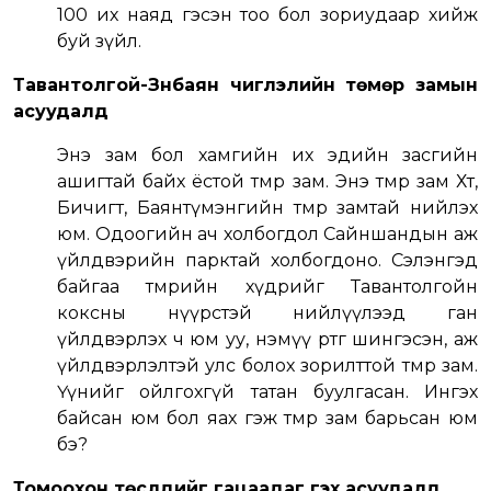
100 их наяд гэсэн тоо бол зориудаар хийж
буй зүйл.
Тавантолгой-Зүүнбаян чиглэлийн төмөр замын
асуудалд
Энэ зам бол хамгийн их эдийн засгийн
ашигтай байх ёстой төмөр зам. Энэ төмөр зам Хөөт,
Бичигт, Баянтүмэнгийн төмөр замтай нийлэх
юм. Одоогийн ач холбогдол Сайншандын аж
үйлдвэрийн парктай холбогдоно. Сэлэнгэд
байгаа төмрийн хүдрийг Тавантолгойн
коксны нүүрстэй нийлүүлээд ган
үйлдвэрлэх ч юм уу, нэмүү өртөг шингэсэн, аж
үйлдвэрлэлтэй улс болох зорилттой төмөр зам.
Үүнийг ойлгохгүй татан буулгасан. Ингэх
байсан юм бол яах гэж төмөр зам барьсан юм
бэ?
Томоохон төслүүдийг гацаадаг гэх асуудалд