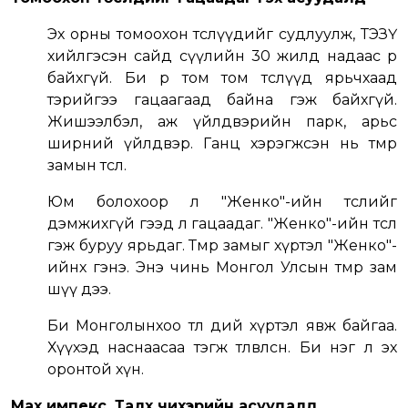
Эх орны томоохон төслүүдийг судлуулж, ТЭЗҮ
хийлгэсэн сайд сүүлийн 30 жилд надаас өөр
байхгүй. Би өөрөө том том төслүүд ярьчхаад
тэрийгээ гацаагаад байна гэж байхгүй.
Жишээлбэл, аж үйлдвэрийн парк, арьс
ширний үйлдвэр. Ганц хэрэгжсэн нь төмөр
замын төсөл.
Юм болохоор л "Женко"-ийн төслийг
дэмжихгүй гээд л гацаадаг. "Женко"-ийн төсөл
гэж буруу ярьдаг. Төмөр замыг хүртэл "Женко"-
ийнх гэнэ. Энэ чинь Монгол Улсын төмөр зам
шүү дээ.
Би Монголынхоо төлөө өдий хүртэл явж байгаа.
Хүүхэд наснаасаа тэгж төлөвлөсөн. Би нэг л эх
оронтой хүн.
Мах импекс, Талх чихэрийн асуудалд