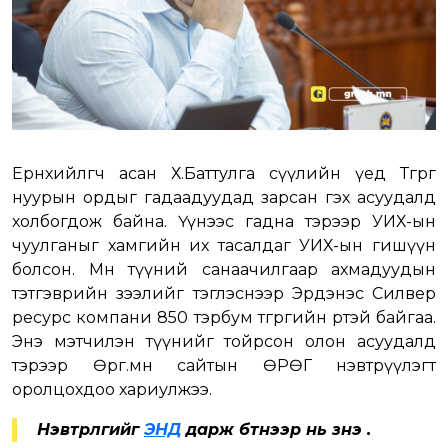
Ерөнхийлөгч асан Х.Баттулга сүүлийн үед Төгрөг
нуурын ордыг гадаадуудад зарсан гэх асуудалд
холбогдож байна. Үүнээс гадна тэрээр УИХ-ын
чуулганыг хамгийн их тасалдаг УИХ-ын гишүүн
болсон. Мөн түүний санаачилгаар ахмадуудын
тэтгэврийн зээлийг тэглэснээр Эрдэнэс Силвер
ресурс компани 850 тэрбум төгрөгийн өртэй байгаа.
Энэ мэтчилэн түүнийг тойрсон олон асуудалд
тэрээр Өрөг.мн сайтын ӨРӨГ нэвтрүүлэгт
оролцохдоо хариулжээ.
Нэвтрүүлгийг
ЭНД
дарж бүтнээр нь үзнэ үү.