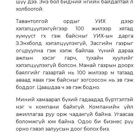
шүү дээ. Энэ бол бидний өнөөгийн байдалтай л
холбоотой.
Тавантолгой ордыг УИХ дээр
хэлэлцүүлэхгүйгээр 100 жилээр хятад
хүмүүст өгөх гэж байсныг УИХ-ын дарга
З.Энхболд хэлэлцүүлэхгүй, Засгийн газрыг
огцруулна гэж хэлж байлаа. Үүний дараа
ажлын хэсэг гарч, тухайн хуулийг
хэлэлцүүлэхгүй болсон. Манай газрын доорх
баялгийг газартай нь 100 жилээр өм татаад
аваад явах гэж байсныг зогсоосон нь зөв гэж
боддог. Цаашдаа ч зөв гэж бодно.
Миний хамаарал бүхий гадаадад бүртгэлтэй
нэг ч компани байхгүй. Компанийн үйл
ажиллагаа руу орж чадахгүй байна. Угаасаа
боломжгүй юм байна. Одоо би бизнес рүү
орно гэвэл залуусын доог болох биз.