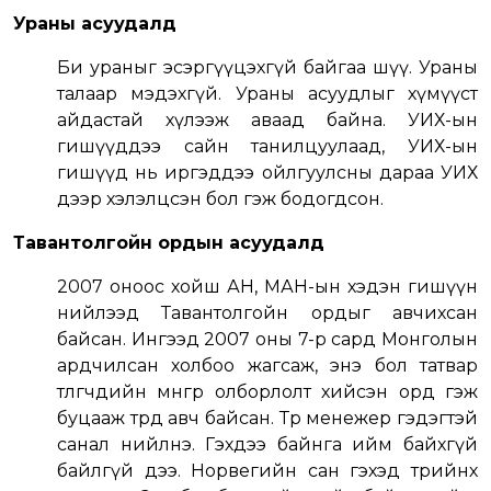
Ураны асуудалд
Би ураныг эсэргүүцэхгүй байгаа шүү. Ураны
талаар мэдэхгүй. Ураны асуудлыг хүмүүст
айдастай хүлээж аваад байна. УИХ-ын
гишүүддээ сайн танилцуулаад, УИХ-ын
гишүүд нь иргэддээ ойлгуулсны дараа УИХ
дээр хэлэлцсэн бол гэж бодогдсон.
Тавантолгойн ордын асуудалд
2007 оноос хойш АН, МАН-ын хэдэн гишүүн
нийлээд Тавантолгойн ордыг авчихсан
байсан. Ингээд 2007 оны 7-р сард Монголын
ардчилсан холбоо жагсаж, энэ бол татвар
төлөгчдийн мөнгөөр олборлолт хийсэн орд гэж
буцааж төрд авч байсан. Төр менежер гэдэгтэй
санал нийлнэ. Гэхдээ байнга ийм байхгүй
байлгүй дээ. Норвегийн сан гэхэд төрийнх