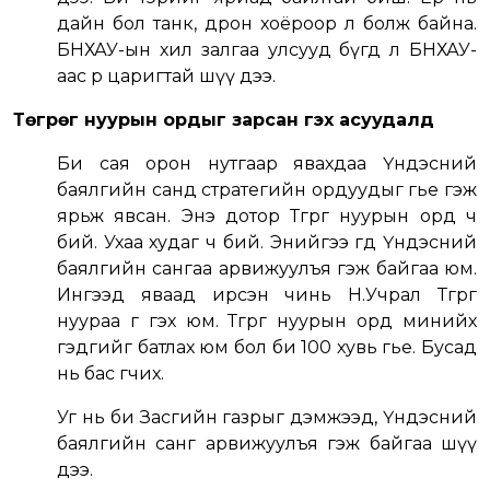
дайн бол танк, дрон хоёроор л болж байна.
БНХАУ-ын хил залгаа улсууд бүгд л БНХАУ-
аас өөр царигтай шүү дээ.
Төгрөг нуурын ордыг зарсан гэх асуудалд
Би сая орон нутгаар явахдаа Үндэсний
баялгийн санд стратегийн ордуудыг өгье гэж
ярьж явсан. Энэ дотор Төгрөг нуурын орд ч
бий. Ухаа худаг ч бий. Энийгээ өгөөд Үндэсний
баялгийн сангаа арвижуулъя гэж байгаа юм.
Ингээд яваад ирсэн чинь Н.Учрал Төгрөг
нуураа өг гэх юм. Төгрөг нуурын орд минийх
гэдгийг батлах юм бол би 100 хувь өгье. Бусад
нь бас өгчих.
Уг нь би Засгийн газрыг дэмжээд, Үндэсний
баялгийн санг арвижуулъя гэж байгаа шүү
дээ.