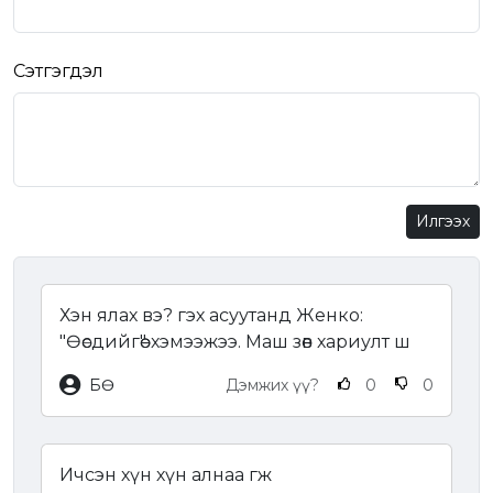
Сэтгэгдэл
Илгээх
Хэн ялах вэ? гэх асуутанд Женко:
"Өөсдийгөө" хэмээжээ. Маш зөв хариулт ш
БӨ
Дэмжих үү?
0
0
Ичсэн хүн хүн алнаа гж