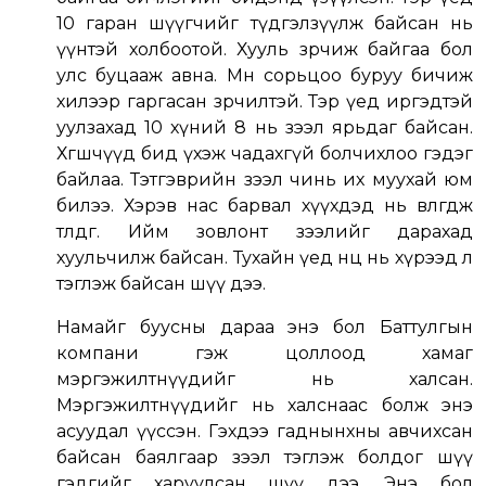
10 гаран шүүгчийг түдгэлзүүлж байсан нь
үүнтэй холбоотой. Хууль зөрчиж байгаа бол
улс буцааж авна. Мөн сорьцоо буруу бичиж
хилээр гаргасан зөрчилтэй. Тэр үед иргэдтэй
уулзахад 10 хүний 8 нь зээл ярьдаг байсан.
Хөгшчүүд бид үхэж чадахгүй болчихлоо гэдэг
байлаа. Тэтгэврийн зээл чинь их муухай юм
билээ. Хэрэв нас барвал хүүхдэд нь өвлөгдөж
төлдөг. Ийм зовлонт зээлийг дарахад
хуульчилж байсан. Тухайн үед нөөц нь хүрээд л
тэглэж байсан шүү дээ.
Намайг буусны дараа энэ бол Баттулгын
компани гэж цоллоод хамаг
мэргэжилтнүүдийг нь халсан.
Мэргэжилтнүүдийг нь халснаас болж энэ
асуудал үүссэн. Гэхдээ гаднынхны авчихсан
байсан баялгаар зээл тэглэж болдог шүү
гэдгийг харуулсан шүү дээ. Энэ бол