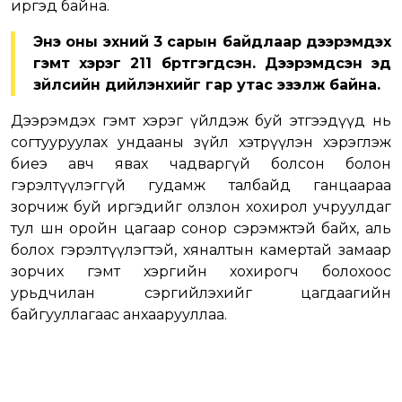
иргэд байна.
Энэ оны эхний 3 сарын байдлаар дээрэмдэх
гэмт хэрэг 211 бүртгэгдсэн. Дээрэмдсэн эд
зүйлсийн дийлэнхийг гар утас эзэлж байна.
Дээрэмдэх гэмт хэрэг үйлдэж буй этгээдүүд нь
согтууруулах ундааны зүйл хэтрүүлэн хэрэглэж
биеэ авч явах чадваргүй болсон болон
гэрэлтүүлэггүй гудамж талбайд ганцаараа
зорчиж буй иргэдийг олзлон хохирол учруулдаг
тул шөнө оройн цагаар сонор сэрэмжтэй байх, аль
болох гэрэлтүүлэгтэй, хяналтын камертай замаар
зорчих гэмт хэргийн хохирогч болохоос
урьдчилан сэргийлэхийг цагдаагийн
байгууллагаас анхаарууллаа.