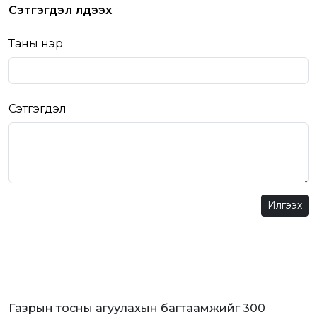
Сэтгэгдэл үлдээх
Таны нэр
Сэтгэгдэл
Илгээх
Газрын тосны агуулахын багтаамжийг 300