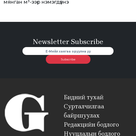
мянган м³-ээр нэмэгдүүлнэ
Newsletter Subscribe
Subscribe
Бидний тухай
Сурталчилгаа
байршуулах
Редакцийн бодлого
Нууцлалын бодлого