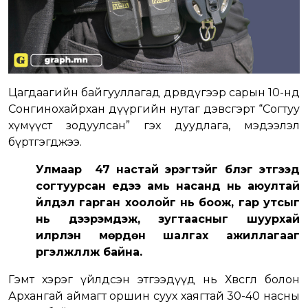
Цагдаагийн байгууллагад дөрөвдүгээр сарын 10-нд
Сонгинохайрхан дүүргийн нутаг дэвсгэрт “Согтуу
хүмүүст зодуулсан” гэх дуудлага, мэдээлэл
бүртгэгджээ.
Улмаар 47 настай эрэгтэйг бүлэг этгээд
согтуурсан үедээ амь насанд нь аюултай
үйлдэл гарган хоолойг нь боож, гар утсыг
нь дээрэмдэж, зугтаасныг шуурхай
илрүүлэн мөрдөн шалгах ажиллагааг
үргэлжлүүлж байна.
Гэмт хэрэг үйлдсэн этгээдүүд нь Хөвсгөл болон
Архангай аймагт оршин суух хаягтай 30-40 насны