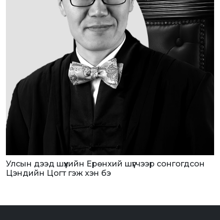
Улсын дээд шүүхийн Ерөнхий шүүгчээр сонгогдсон
Цэндийн Цогт гэж хэн бэ