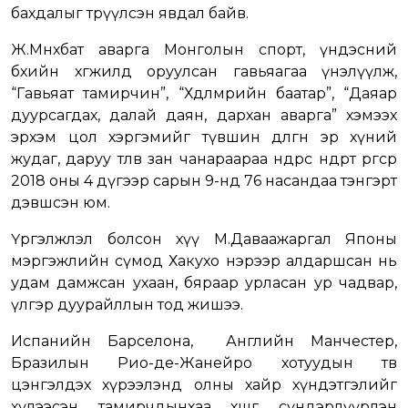
бахдалыг төрүүлсэн явдал байв.
Ж.Мөнхбат аварга Монголын спорт, үндэсний
бөхийн хөгжилд оруулсан гавьяагаа үнэлүүлж,
“Гавьяат тамирчин”, “Хөдөлмөрийн баатар”, “Даяар
дуурсагдах, далай даян, дархан аварга” хэмээх
эрхэм цол хэргэмийг түвшин дөлгөөн эр хүний
жудаг, даруу төлөв зан чанараараа өндрөөс өндөрт өргөсөөр
2018 оны 4 дүгээр сарын 9-нд 76 насандаа тэнгэрт
дэвшсэн юм.
Үргэлжлэл болсон хүү М.Даваажаргал Японы
мэргэжлийн сүмод Хакухо нэрээр алдаршсан нь
удам дамжсан ухаан, бяраар урласан ур чадвар,
үлгэр дуурайллын тод жишээ.
Испанийн Барселона, Английн Манчестер,
Бразилын Рио-де-Жанейро хотуудын төв
цэнгэлдэх хүрээлэнд олны хайр хүндэтгэлийг
хүлээсэн тамирчдынхаа хөшөөг сүндэрлүүрлэн