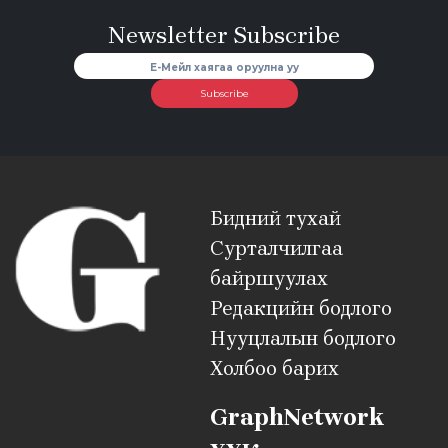
Newsletter Subscribe
Subscribe
Бидний тухай
Сурталчилгаа
байршуулах
Редакцийн бодлого
Нууцлалын бодлого
Холбоо барих
GraphNetwork