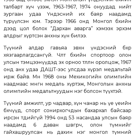
талбарт хүч үзэж, 1963-1967, 1974 онуудад нийт
зургаан удаа Үндэсний их баяр наадамд
түрүүлсэн юм. Тэрээр 1966 онд Монгол бөхийн
дээд цол болох “Дархан аварга” хэмээх эрхэм
алдрыг хүртсэн анхны хүн билээ.
Түүний алдар гавьяа зөвхөн үндэсний бөхөөр
хязгаарлагдсангүй. Чөлөөт бөхийн спортоор олон
улсын тэмцээнүүдэд эх орноо төлөөлөн оролцож, 1967
онд анх удаа ДАШТ-ээс улсдаа хүрэл медальтай
ирж байв. Мөн 1968 оны Мехикогийн олимпийн
наадмаас мөнгөн медаль хүртэж, Монголын анхны
олимпийн медальтнуудын нэг болсон түүхтэй.
Түүний амжилт, ур чадвар, хүн чанар нь үе үеийн
бөхчүүд, спорт сонирхогчдын бахархал байсаар
ирсэн төдийгүй 1994 онд 53 насандаа улсын баяр
наадамд 6 даван шөвгөрч, олон түмнийг
гайхашруулсан нь дахин нэг монгол түмний