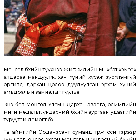
Монгол бөхийн түүхнээ Жигжидийн Мөнхбат хэмээх
алдараа мандуулж, хэн хүний хүсэж зүрхлэмгүй
оргилд дархан цолоо дуудуулсан эрхэм хүний
амьдралын замналыг өгүүлье.
Энэ бол Монгол Улсын Дархан аварга, олимпийн
мөнгөн медальт, үндэсний бөхийн зургаан удаагийн
түрүүтэй домогт бөх.
Төв аймгийн Эрдэнэсант суманд төрж өссөн тэрээр
1960-аад оноос эхлэн Монголын үндэсний бөхийн