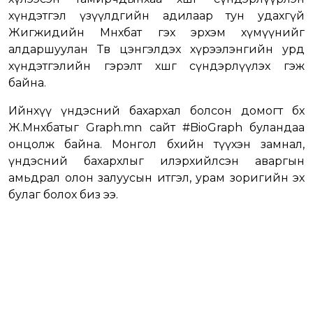
хүндэтгэл үзүүлдгийн адилаар тун удахгүй
Жигжидийн Мөнхбат гэх эрхэм хүмүүнийг
алдаршуулан Төв цэнгэлдэх хүрээлэнгийн урд
хүндэтгэлийн гэрэлт хөшөөг сүндэрлүүлэх гэж
байна.
Ийнхүү үндэсний бахархал болсон домогт бөх
Ж.Мөнхбатыг Graph.mn сайт #BioGraph буландаа
онцолж байна. Монгол бөхийн түүхэн замнал,
үндэсний бахархлыг илэрхийлсэн аваргын
амьдрал олон залуусын итгэл, урам зоригийн эх
булаг болох биз ээ.