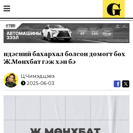
Үндэсний бахархал болсон домогт бөх
Ж.Мөнхбат гэж хэн бэ
Ц.Чимэдцэеэ
2025-06-03