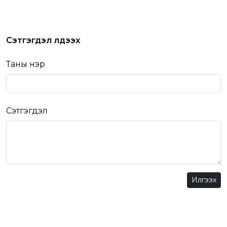
Сэтгэгдэл үлдээх
Таны нэр
Сэтгэгдэл
Илгээх