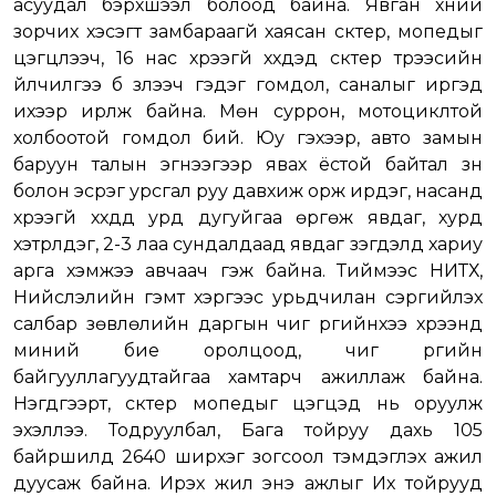
асуудал бэрхшээл болоод байна. Явган хүний
зорчих хэсэгт замбараагүй хаясан скүүтер, мопедыг
цэгцлээч, 16 нас хүрээгүй хүүхдэд скүүтер түрээсийн
үйлчилгээ бүү үзүүлээч гэдэг гомдол, саналыг иргэд
ихээр ирүүлж байна. Мөн суррон, мотоциклтой
холбоотой гомдол бий. Юу гэхээр, авто замын
баруун талын эгнээгээр явах ёстой байтал зүүн
болон эсрэг урсгал руу давхиж орж ирдэг, насанд
хүрээгүй хүүхдүүд урд дугуйгаа өргөж явдаг, хурд
хэтрүүлдэг, 2-3 лаа сундалдаад явдаг үзэгдэлд хариу
арга хэмжээ авчаач гэж байна. Тиймээс НИТХ,
Нийслэлийн гэмт хэргээс урьдчилан сэргийлэх
салбар зөвлөлийн даргын чиг үүргийнхээ хүрээнд
миний бие оролцоод, чиг үүргийн
байгууллагуудтайгаа хамтарч ажиллаж байна.
Нэгдүгээрт, скүүтер мопедыг цэгцэд нь оруулж
эхэллээ. Тодруулбал, Бага тойруу дахь 105
байршилд 2640 ширхэг зогсоол тэмдэглэх ажил
дуусаж байна. Ирэх жил энэ ажлыг Их тойрууд