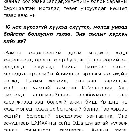
хаана л бол хаана хаядаг, хөгжлийн болон харааны
бэрхшээлтэй иргэдэд төвөг учруулдаг нөхцөл
газар авах нь.
-16 нас хүрээгүй хүүхэд скүүтер, мопед унаад
байгааг болиулна гэлээ. Энэ ажлыг хэрхэн
хийх вэ?
-Замын хөдөлгөөний дүрэм мэдэхгүй хүүхдүүд
хөдөлгөөнд оролцохоор бусдыг болон өөрийгөө
эрсдэлд оруулаад байна. Тиймээс скүүтер,
мопедын түрээсийн үйлчилгээ эрхлэгч аж ахуйн
нэгжүүд Цахим хөгжил, инновац, харилцаа
холбооны яамтай хамтран И-Монголиа, Хур
системд аппликейшнээ холбочихвол энэ
хэрэгжихэд хэцүү, болохгүй ажил биш. Үр дүнд нь
хүүхэд мопед түрээслэх боломжгүй болно. Тэр хэрээр
хүүхдийг болзошгүй эрсдэлээс хамгаална. Энэ
асуудлаар ЦХИХХ-ны сайд Э.Батшугартай уулзаж
санал солилцоод, хамтарсан Ажлын хэсэг