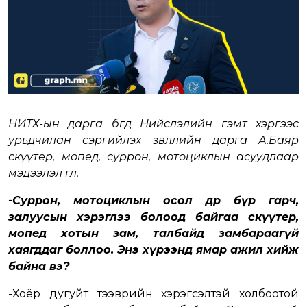
НИТХ-ын дарга бөгөөд Нийслэлийн гэмт хэргээс
урьдчилан сэргийлэх зөвлөлийн дарга А.Баяр
скүүтер, мопед, суррон, мотоциклын асуудлаар
мэдээлэл өглөө.
-Суррон, мотоциклын осол өдөр бүр гарч,
залуусын хэрэглээ болоод байгаа скүүтер,
мопед хотын зам, талбайд замбараагүй
хаягддаг боллоо. Энэ хүрээнд ямар ажил хийж
байна вэ?
-Хоёр дугуйт тээврийн хэрэгсэлтэй холбоотой