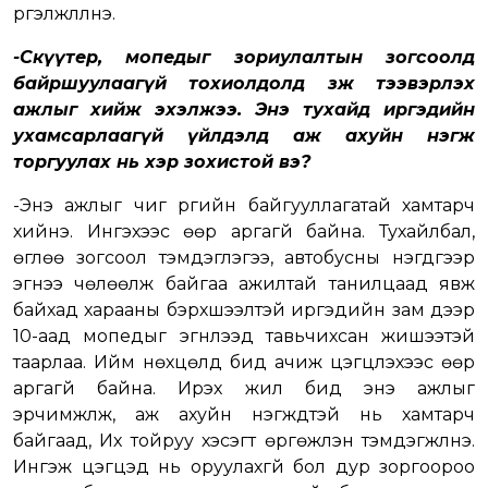
үргэлжлүүлнэ.
-Скүүтер, мопедыг зориулалтын зогсоолд
байршуулаагүй тохиолдолд зөөж тээвэрлэх
ажлыг хийж эхэлжээ. Энэ тухайд иргэдийн
ухамсарлаагүй үйлдэлд аж ахуйн нэгж
торгуулах нь хэр зохистой вэ?
-Энэ ажлыг чиг үүргийн байгууллагатай хамтарч
хийнэ. Ингэхээс өөр аргагүй байна. Тухайлбал,
өглөө зогсоол тэмдэглэгээ, автобусны нэгдүгээр
эгнээ чөлөөлж байгаа ажилтай танилцаад явж
байхад харааны бэрхшээлтэй иргэдийн зам дээр
10-аад мопедыг эгнүүлээд тавьчихсан жишээтэй
таарлаа. Ийм нөхцөлд бид ачиж цэгцлэхээс өөр
аргагүй байна. Ирэх жил бид энэ ажлыг
эрчимжүүлж, аж ахуйн нэгжүүдтэй нь хамтарч
байгаад, Их тойруу хэсэгт өргөжүүлэн тэмдэгжүүлнэ.
Ингэж цэгцэд нь оруулахгүй бол дур зоргоороо