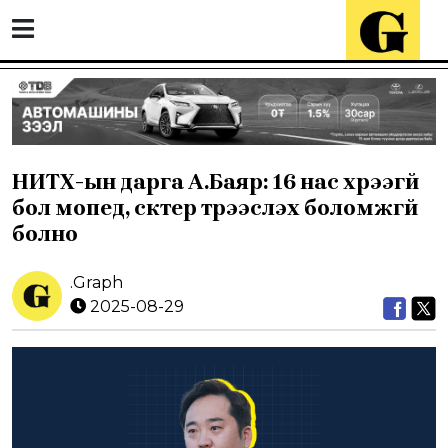
НИТХ-ын дарга А.Баяр: 16 нас хүрээгүй
бол мопед, скүүтер түрээслэх боломжгүй
болно
.Graph
2025-08-29