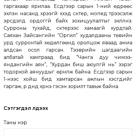
гаргахаар ярилаа. Есдүгээр сарын 1-ний өдрөөс
эхлэн насанд хүрээгүй хүүхэд скүүтер, мопед түрээсэлж
эрсдэлд ордоггүй байх зохицуулалтыг эхлүүлнэ.
Сурроны тухайд, скүүтерээс хамаагүй хурдтай.
Саяхан Зайсангийн “Оргил” худалдааны төвийн
урд сурронтай хөдөлгөөнд оролцож яваад амиа
алдсан осол гарсан. Тээврийн цагдаагийн
албатай хамтраад бид “Чанга дуу чимээ-
яндангийн аян”, “Хурдан биш аюулгүй нь” зэрэг
тодорхой аянуудыг өрнүүлж байна. Есдүгээр сарын
1-нээс хойш бид хамтарсан ажлын хэсгүүдийг
гаргаж, үр дүнд хүрнэ гэсэн зорилт тавьж байна.
Сэтгэгдэл үлдээх
Таны нэр