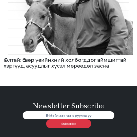
Ө.Алтай: Өсвөр үеийнхний холбогддог аймшигтай
хэргүүд, асуудлыг хүсэл мөрөөдөл засна
Newsletter Subscribe
Subscribe