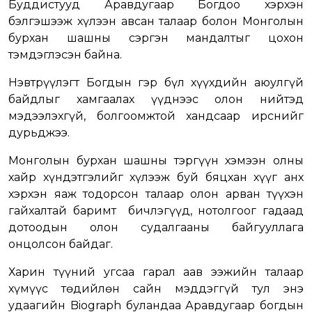
Буддистууд Аравдугаар Богдоо хэрхэн
бэлгэшээж хүлээн авсан талаар болон Монголын
бурхан шашны сэргэн мандалтыг цохон
тэмдэглэсэн байна.
Нэвтрүүлэгт Богдын гэр бүл хүүхдийн аюулгүй
байдлыг хамгаалах үүднээс олон нийтэд
мэдээлэхгүй, болгоомжтой хандсаар ирснийг
дурьджээ.
Монголын бурхан шашны тэргүүн хэмээн олны
хайр хүндэтгэлийг хүлээж буй бяцхан хүүг анх
хэрхэн яаж тодорсон талаар олон арван түүхэн
гайхалтай баримт бичлэгүүд, нотолгоог гадаад
дотоодын олон судалгааны байгууллага
онцолсон байдаг.
Харин түүний угсаа гарал аав ээжийн талаар
хүмүүс төдийлөн сайн мэддэггүй тул энэ
удаагийн Biograph буландаа Аравдугаар богдын