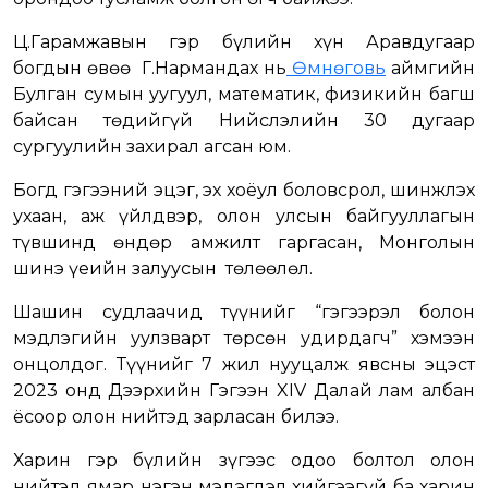
Ц.Гарамжавын гэр бүлийн хүн Аравдугаар
богдын өвөө Г.Нармандах нь
Өмнөговь
аймгийн
Булган сумын уугуул, математик, физикийн багш
байсан төдийгүй Нийслэлийн 30 дугаар
сургуулийн захирал агсан юм.
Богд гэгээний эцэг, эх хоёул боловсрол, шинжлэх
ухаан, аж үйлдвэр, олон улсын байгууллагын
түвшинд өндөр амжилт гаргасан, Монголын
шинэ үеийн залуусын төлөөлөл.
Шашин судлаачид түүнийг “гэгээрэл болон
мэдлэгийн уулзварт төрсөн удирдагч” хэмээн
онцолдог. Түүнийг 7 жил нууцалж явсны эцэст
2023 онд Дээрхийн Гэгээн XIV Далай лам албан
ёсоор олон нийтэд зарласан билээ.
Харин гэр бүлийн зүгээс одоо болтол олон
нийтэд ямар нэгэн мэдэгдэл хийгээгүй ба харин