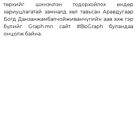
төрхийг шинэчлэн тодорхойлох өндөр
хариуцлагатай замналд хөл тавьсан Аравдугаар
Богд Данзанжамбалчойживанчүгийн аав ээж гэр
бүлийг Graph.mn сайт #BioGraph буландаа
онцолж байна.