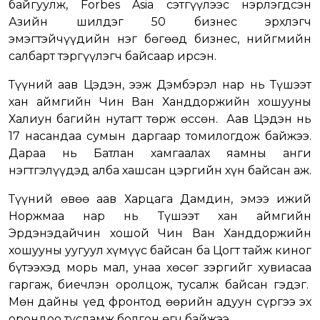
байгуулж, Forbes Asia сэтгүүлээс нэрлэгдсэн
Азийн шилдэг 50 бизнес эрхлэгч
эмэгтэйчүүдийн нэг бөгөөд бизнес, нийгмийн
салбарт тэргүүлэгч байсаар ирсэн.
Түүний аав Цэдэн, ээж Дэмбэрэл нар нь Түшээт
хан аймгийн Чин Ван Ханддоржийн хошууны
Халиун багийн нутагт төрж өссөн. Аав Цэдэн нь
17 насандаа сумын даргаар томилогдож байжээ.
Дараа нь Батлан хамгаалах яамны анги
нэгтгэлүүдэд алба хашсан цэргийн хүн байсан аж.
Түүний өвөө аав Харцага Дамдин, эмээ ижий
Норжмаа нар нь Түшээт хан аймгийн
Эрдэнэдайчин хошой Чин Ван Ханддоржийн
хошууны уугуул хүмүүс байсан ба Цогт тайж киног
бүтээхэд морь мал, унаа хөсөг зэргийг хувиасаа
гаргаж, биечлэн оролцож, тусалж байсан гэдэг.
Мөн дайны үед фронтод өөрийн адуун сүргээ эх
орондоо тусламж болгон өгч байжээ.