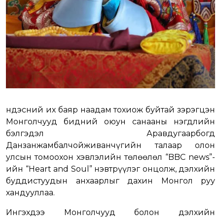
Үндэсний их баяр наадам тохиож буйтай зэрэгцэн
Монголчууд бидний оюун санааны нэгдлийн
бэлгэдэл Аравдугаарбогд
Данзанжамбалчойживанчүгийн талаар олон
улсын томоохон хэвлэлийн төлөөлөл “BBC news”-
ийн “Heart and Soul” нэвтрүүлэг онцолж, дэлхийн
буддистуудын анхаарлыг дахин Монгол руу
хандууллаа.
Ингэхдээ Монголчууд болон дэлхийн