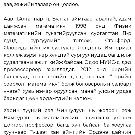
аав, ээжийн талаар онцоллоо.
Аав Ч.Алтаннар нь Булган аймгаас гаралтай, удам
дамжсан математикч. 1998 онд Физик
математикийн гүнзгийрүүлсэн сургалттай 11-р
дунд сургуулийг төгсөж, Стэнфорд,
Флоридагийн их сургууль, Лондоны Империал
коллеж зэрэг нэр хүндтэй сургуулиудад багшилж
судалгааны ажил хийж байсан. Одоо МУИС-д дэд
профессороор ажилладаг. 2012 онд өөрийн
бүтээлүүдээрээ төрийн дээд шагнал “Төрийн
соёрхолт математикч” болж боловсролын салбарт
үнэтэй хувь нэмэр оруулсан, манай улсын урдаа
барьдаг цөөн эрдэмтдийн нэг юм.
Харин түүний аав Чинчулуун нь жолооч, ээж
Нямсүрэн нь математикийн шинжлэх ухааны
доктор, профессор, багш хүн байсан ба хоёулаа
хуучнаар Түшээт хан аймгийн Эрдэнэ дайчин