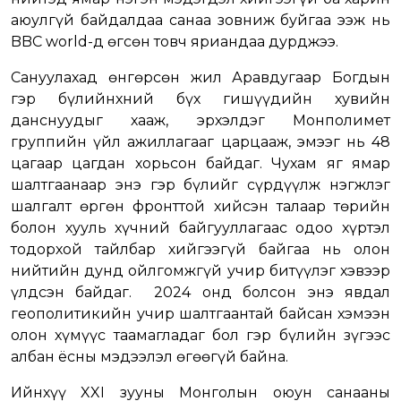
аюулгүй байдалдаа санаа зовниж буйгаа ээж нь
BBC world-д өгсөн товч яриандаа дурджээ.
Сануулахад өнгөрсөн жил Аравдугаар Богдын
гэр бүлийнхний бүх гишүүдийн хувийн
данснуудыг хааж, эрхэлдэг Монполимет
группийн үйл ажиллагааг царцааж, эмээг нь 48
цагаар цагдан хорьсон байдаг. Чухам яг ямар
шалтгаанаар энэ гэр бүлийг сүрдүүлж нэгжлэг
шалгалт өргөн фронттой хийсэн талаар төрийн
болон хууль хүчний байгууллагаас одоо хүртэл
тодорхой тайлбар хийгээгүй байгаа нь олон
нийтийн дунд ойлгомжгүй учир битүүлэг хэвээр
үлдсэн байдаг. 2024 онд болсон энэ явдал
геополитикийн учир шалтгаантай байсан хэмээн
олон хүмүүс таамагладаг бол гэр бүлийн зүгээс
албан ёсны мэдээлэл өгөөгүй байна.
Ийнхүү XXI зууны Монголын оюун санааны