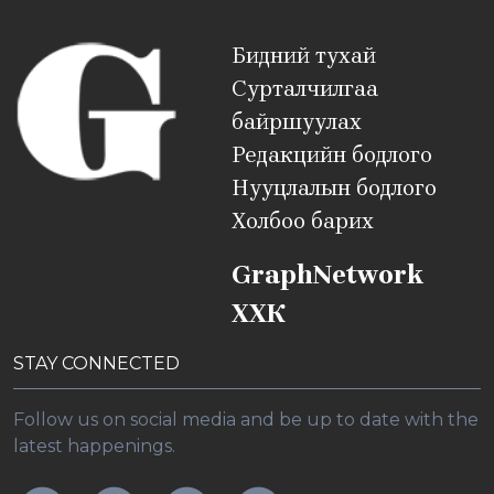
Бидний тухай
Сурталчилгаа
байршуулах
Редакцийн бодлого
Нууцлалын бодлого
Холбоо барих
GraphNetwork
ХХК
STAY CONNECTED
Follow us on social media and be up to date with the
latest happenings.