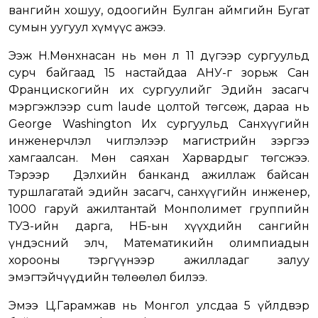
вангийн хошуу, одоогийн Булган аймгийн Бугат
сумын уугуул хүмүүс ажээ.
Ээж Н.Мөнхнасан нь мөн л 11 дүгээр сургуульд
сурч байгаад 15 настайдаа АНУ-г зорьж Сан
Францискогийн их сургуулийг Эдийн засагч
мэргэжлээр cum laude цолтой төгсөж, дараа нь
George Washington Их сургуульд Санхүүгийн
инженерчлэл чиглэлээр магистрийн зэргээ
хамгаалсан. Мөн саяхан Харвардыг төгсжээ.
Тэрээр Дэлхийн банканд ажиллаж байсан
туршлагатай эдийн засагч, санхүүгийн инженер,
1000 гаруй ажилтантай Монполимет группийн
ТУЗ-ийн дарга, НҮБ-ын хүүхдийн сангийн
үндэсний элч, Математикийн олимпиадын
хорооны тэргүүнээр ажилладаг залуу
эмэгтэйчүүдийн төлөөлөл билээ.
Эмээ Ц.Гарамжав нь Монгол улсдаа 5 үйлдвэр