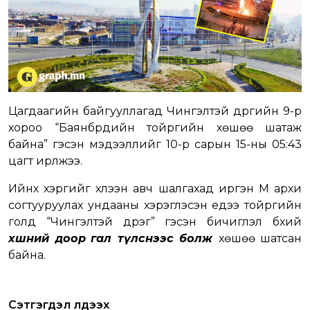
Цагдаагийн байгууллагад Чингэлтэй дүүргийн 9-р
хороо “Баянбүрдийн тойргийн хөшөө шатаж
байна” гэсэн мэдээллийг 10-р сарын 15-ны 05:43
цагт ирүүлжээ.
Ийнхүү хэргийг хүлээн авч шалгахад иргэн М архи
согтууруулах ундааны хэрэглэсэн үедээ тойргийн
голд “Чингэлтэй дүүрэг” гэсэн бичиглэл бүхий
хөшөөний доор
гал түлснээс болж
хөшөө шатсан
байна.
Сэтгэгдэл үлдээх