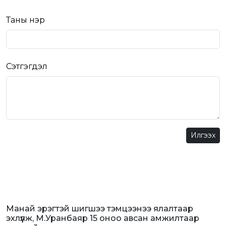
Таны нэр
Сэтгэгдэл
Илгээх
Манай эрэгтэй шигшээ тэмцээнээ ялалтаар
эхлүүлж, М.Уранбаяр 15 оноо авсан амжилтаар