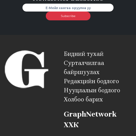
Subscribe
Бидний тухай
Сурталчилгаа
байршуулах
Редакцийн бодлого
Нууцлалын бодлого
Холбоо барих
GraphNetwork
ХХК