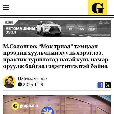
М.Солонгоо: “Мок триал” тэмцээн
ирээдүйн хуульчдын хууль хэрэглээ,
практик туршлагад үнэтэй хувь нэмэр
оруулж байгаа гэдэгт итгэлтэй байна
Ц.Чимэдцэеэ
2025-11-19