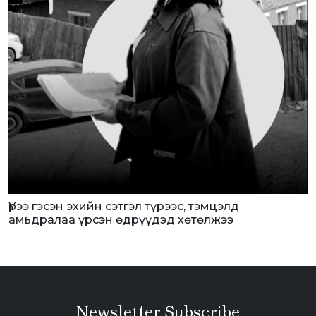
Үрээ гэсэн эхийн сэтгэл түрээс, тэмцэлд
амьдралаа үрсэн өдрүүдэд хөтөлжээ
Newsletter Subscribe