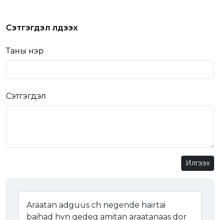
Сэтгэгдэл үлдээх
Таны нэр
Сэтгэгдэл
Илгээх
Araatan adguus ch negende hairtai
baihad hvn gedeg amitan araatanaas dor