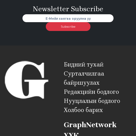
Newsletter Subscribe
Subscribe
Бидний тухай
Сурталчилгаа
байршуулах
Редакцийн бодлого
Нууцлалын бодлого
Холбоо барих
GraphNetwork
ХХК