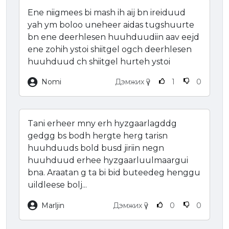
Ene niigmees bi mash ih aij bn ireiduud
yah ym boloo uneheer aidas tugshuurte
bn ene deerhlesen huuhduudiin aav eejd
ene zohih ystoi shiitgel ogch deerhlesen
huuhduud ch shiitgel hurteh ystoi
Nomi
Дэмжих үү?
1
0
Tani erheer mny erh hyzgaarlagddg
gedgg bs bodh hergte herg tarisn
huuhduuds bold busd jiriin negn
huuhduud erhee hyzgaarluulmaargui
bna. Araatan g ta bi bid buteedeg henggu
uildleese bolj...
Marljin
Дэмжих үү?
0
0