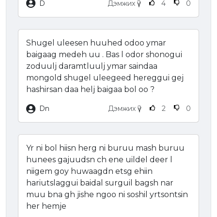
D
Дэмжих үү?
4
0
Shugel uleesen huuhed odoo ymar
baigaag medeh uu . Bas l odor shonogui
zoduulj daramtluulj ymar saindaa
mongold shugel uleegeed hereggui gej
hashirsan daa helj baigaa bol oo ?
Dn
Дэмжих үү?
2
0
Yr ni bol hiisn herg ni buruu mash buruu
hunees gajuudsn ch ene uildel deer l
niigem goy huwaagdn etsg ehiin
hariutslaggui baidal surguil bagsh nar
muu bna gh jishe ngoo ni soshil yrtsontsin
her hemje