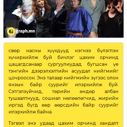
Өсвөр насны хүүхдүүд нэгнээ бүлэглэн
хүчирхийлж буй бичлэг цахим орчинд
цацагдсанаар сургуулиудад бугшсан үе
тэнгийн дээрэлхэлтийн асуудал нийгмийг
цочроосон. Энэ талаар нийгмийн зүгээс олон
янзын байр суурийг илэрхийлж буй.
Сэтгэлзүйчид, төрийн өндөр албан
тушаалтнууд, сошиал нөлөөлөгчид, жирийн
иргэд бүгд өөр өөрсдийн байр суурийг
илэрхийлж байна.
Тэгвэл энэ удаад цахим орчинд хандалт