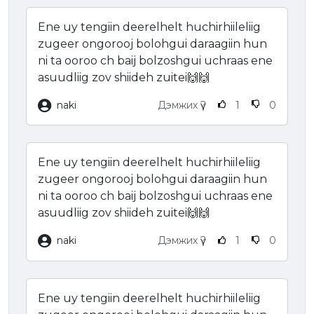
Ene uy tengiin deerelhelt huchirhiileliig
zugeer ongorooj bolohgui daraagiin hun
ni ta ooroo ch baij bolzoshgui uchraas ene
asuudliig zov shiideh zuitei🙌🙌
naki
Дэмжих үү?
1
0
Ene uy tengiin deerelhelt huchirhiileliig
zugeer ongorooj bolohgui daraagiin hun
ni ta ooroo ch baij bolzoshgui uchraas ene
asuudliig zov shiideh zuitei🙌🙌
naki
Дэмжих үү?
1
0
Ene uy tengiin deerelhelt huchirhiileliig