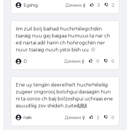
Egshig
Дэмжих үү?
3
2
Iim zuil bolj baihad huchirhiilegchdiin
tsaraig nuu gej baigaa humuus ta nar ch
ed nartai adil harin ch hohirogchiin ner
nuur tsaraig nuuh ystoi bish uu .🫥
D
Дэмжих үү?
0
0
Ene uy tengiin deerelhelt huchirhiileliig
zugeer ongorooj bolohgui daraagiin hun
ni ta ooroo ch baij bolzoshgui uchraas ene
asuudliig zov shiideh zuitei🙌🙌
naki
Дэмжих үү?
2
0