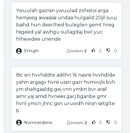
Ywuulah gazran ywuulad zohistoi arga
hemjeeg awaasai undaa hulgaild 20jil suuj
baihd hun deerlhed buleglen gemt hreg
hiigeed yal awhgu sullagdaj bwl yuc
hlhewdee unende
Emujin
Дэмжих үү?
2
0
Bic en hvvhddte adilhn 16 nasnii hvvhdlde
yahin argagv hvnii ussn gazr hvmvvjls bvh
ym shaltgaaldg gej vnn ymbn bvr arail
aimr yaj amid hvnees garj bganbe gmr
hvnl ymcn jhnc gsn uruwdh ninjn setglte
b
Nomnerdene
Дэмжих үү?
5
0