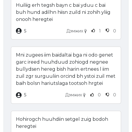
Huiliig erh tegsh bayn c bai yduu c bai
buh hund adilhn hiisn zuild ni zohih yliig
onooh heregtei
S
Дэмжих үү?
1
0
Mni zugees iim baidaltai bga ni odo genet
garc ireed huuhduud zohiogd negnee
bullydsen hereg bish harin ertnees l iim
zuil zgr surguuliin orcind bh ystoi zuil met
baih bolsn hariutslaga tootsoh hrgtei
S
Дэмжих үү?
0
0
Hohirogch huuhdiin setgel zuig bodoh
heregtei