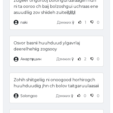
zugeer ongorooj bolohgui daraagiin hun
ni ta ooroo ch baij bolzoshgui uchraas ene
asuudliig zov shiideh zuitei🙌🙌
naki
Дэмжих үү?
1
0
Osvor basnii huuhduud ylgavrlaj
deerelhehiig zogsooy
Амартүвшин
Дэмжих үү?
2
0
Zohih shiitgeliig ni onoogood horhirogch
huuhduudiig jhn ch bolov taitgaruulaasaii
Solongoo
Дэмжих үү?
0
0