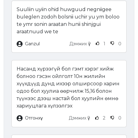
Suuliin uyiin ohid huwguud negniigee
buleglen zodoh bolsnii uchir yu ym boloo
te ymr sonin araatan hunii shinjgui
araatnuud we te
Ganzul
Дэмжих үү?
1
0
Насанд хүрээгүй бол гэмт хэрэг хийж
болноо гэсэн ойлголт 10н жилийн
хүүхдүүд дунд ихээр олширсоор харин
одоо бол хуулиа өөрчилж 15,16 болон
түүнээс дээш настай бол хуулийн өмнө
хариуцлага хүлээлгэх
Отгонхүү
Дэмжих үү?
2
0