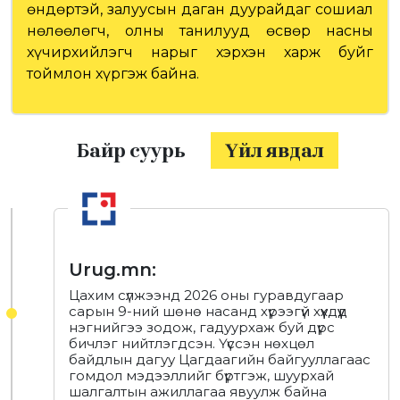
өндөртэй, залуусын даган дуурайдаг сошиал
нөлөөлөгч, олны танилууд өсвөр насны
хүчирхийлэгч нарыг хэрхэн харж буйг
тоймлон хүргэж байна.
Байр суурь
Үйл явдал
Urug.mn:
Цахим сүлжээнд 2026 оны гуравдугаар
сарын 9-ний шөнө насанд хүрээгүй хүүхдүүд
нэгнийгээ зодож, гадуурхаж буй дүрс
бичлэг нийтлэгдсэн. Үүссэн нөхцөл
байдлын дагуу Цагдаагийн байгууллагаас
гомдол мэдээллийг бүртгэж, шуурхай
шалгалтын ажиллагаа явуулж байна