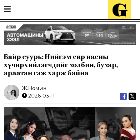
Байр суурь: Нийгэм өсвөр насны
хүчирхийлэгчдийг золбин, бузар,
араатан гэж харж байна
Ж.Номин
2026-03-11