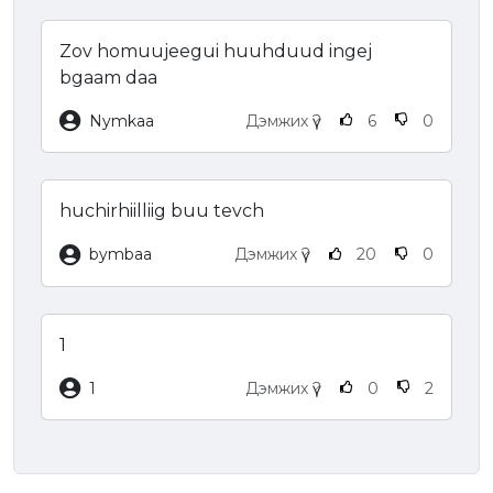
Zov homuujeegui huuhduud ingej
bgaam daa
Nymkaa
Дэмжих үү?
6
0
huchirhiilliig buu tevch
bymbaa
Дэмжих үү?
20
0
1
1
Дэмжих үү?
0
2