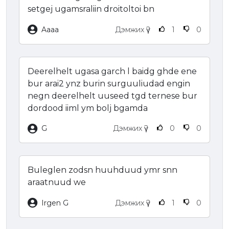
setgej ugamsraliin droitoltoi bn
Aaaa
Дэмжих үү?
1
0
Deerelhelt ugasa garch l baidg ghde ene
bur arai2 ynz burin surguuliudad engin
negn deerelhelt uuseed tgd ternese bur
dordood iiml ym bolj bgamda
G
Дэмжих үү?
0
0
Buleglen zodsn huuhduud ymr snn
araatnuud we
Irgen G
Дэмжих үү?
1
0