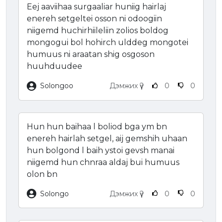
Eej aaviihaa surgaaliar huniig hairlaj
enereh setgeltei osson ni odoogiin
niigemd huchirhiileliin zolios boldog
mongogui bol hohirch ulddeg mongotei
humuus ni araatan shig osgoson
huuhduudee
Solongoo
Дэмжих үү?
0
0
Hun hun baihaa l boliod bga ym bn
enereh hairlah setgel, aij gemshih uhaan
hun bolgond l baih ystoi gevsh manai
niigemd hun chnraa aldaj bui humuus
olon bn
Solongo
Дэмжих үү?
0
0