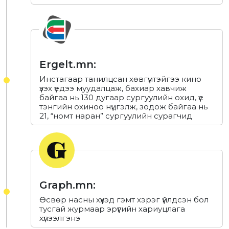
Ergelt.mn:
Инстагаар танилцсан хөвгүүнтэйгээ кино
үзэх үедээ муудалцаж, бахиар хавчиж
байгаа нь 130 дугаар сургуулийн охид, үе
тэнгийн охиноо нүцгэлж, зодож байгаа нь
21, “номт наран” сургуулийн сурагчид
Graph.mn:
Өсвөр насны хүүхэд гэмт хэрэг үйлдсэн бол
тусгай журмаар эрүүгийн хариуцлага
хүлээлгэнэ