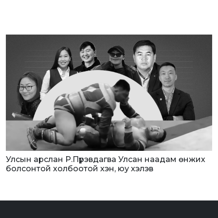
Улсын арслан Р.Пүрэвдагва Улсан наадам өнжих
болсонтой холбоотой хэн, юу хэлэв