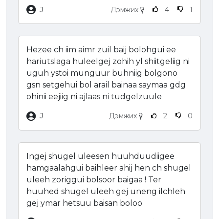
J
Дэмжих үү?
4
1
Hezee ch iim aimr zuil baij bolohgui ee
hariutslaga huleelgej zohih yl shiitgeliig ni
uguh ystoi munguur buhniig bolgono
gsn setgehui bol arail bainaa saymaa gdg
ohinii eejiig ni ajlaas ni tudgelzuule
J
Дэмжих үү?
2
0
Ingej shugel uleesen huuhduudiigee
hamgaalahgui baihleer ahij hen ch shugel
uleeh zoriggui bolsoor baigaa ! Ter
huuhed shugel uleeh gej uneng ilchleh
gej ymar hetsuu baisan boloo