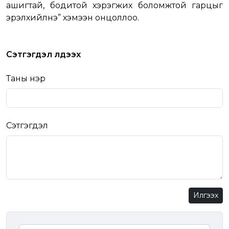
ашигтай, бодитой хэрэгжих боломжтой гарцыг
эрэлхийлнэ” хэмээн онцоллоо.
Сэтгэгдэл үлдээх
Таны нэр
Сэтгэгдэл
Илгээх