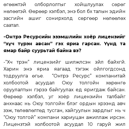
өгөөжтэй олборлолтыг хойшлуулах сөрөг
нөлөөтэй. Өөрөөр хэлбэл, энэ бол бүх талын эдийн
засгийн ашиг сонирхолд сөргөөр нөлөөлөх
саатал.
-Онтрэ Ресурсийн эзэмшлийн хоёр лицензийг
“хүч түрэн авсан” гэх яриа гарсан. Үүнд та
ямар байр суурьтай байна вэ?
-“Хүч түрэн” лицензийг шилжүүлсэн зүйл байхгүй.
Харин энэ яриа яагаад тэгэж ойлгогдсонд
тодруулга өгье. “Онтрэ Ресурс” компанитай
холбоотой асуудал Оюу толгойн хөрөнгө
оруулалтын гэрээ байгуулах үед яригдаж байсан.
Өөрөөр хэлбэл, уг хоёр лицензийн талбайг
анхнаас нь Оюу толгойн бүлэг ордын хүрээнд авч
үзэж, төлөвлөлтөд тусган, хайгуулын зардлыг нь ч
“Оюу толгой” компани хариуцан ажиллаж ирсэн.
Лицензтэй холбоотой асуудал 10 гаруй жил