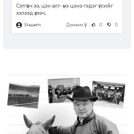
Сэтгүүлч ээ, цэн алт- үнэ цэнэ гэдэг үгсийг
хэлээд үзээч,
Уншигч
Дэмжих үү?
0
0