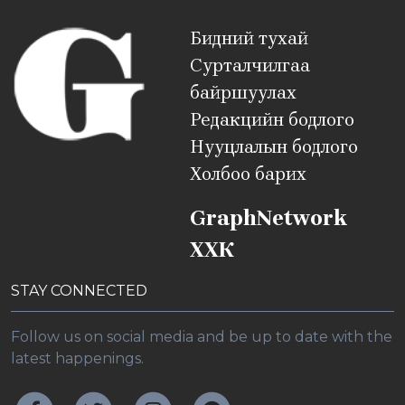
Бидний тухай
Сурталчилгаа
байршуулах
Редакцийн бодлого
Нууцлалын бодлого
Холбоо барих
GraphNetwork
ХХК
STAY CONNECTED
Follow us on social media and be up to date with the
latest happenings.