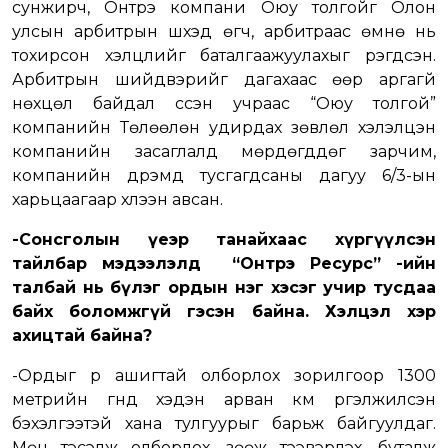
сунжирч, Онтрэ компани Оюу толгойг Олон
улсын арбитрын шүүхэд өгч, арбитраас өмнө нь
тохирсон хэлцлийг баталгаажуулахыг үүрэгдсэн.
Арбитрын шийдвэрийг дагахаас өөр аргагүй
нөхцөл байдал үүссэн учраас “Оюу толгой”
компанийн Төлөөлөн удирдах зөвлөл хэлэлцэн
компанийн засаглалд мөрдөгддөг зарчим,
компанийн дүрэмд тусгагдсаны дагуу 6/3-ын
харьцаагаар хүлээн авсан.
-Сонсголын үеэр танайхаас хүргүүлсэн
тайлбар мэдээлэлд “Онтрэ Ресурс” -ийн
талбай нь бүлэг ордын нэг хэсэг учир тусдаа
байх боломжгүй гэсэн байна. Хэлцэл хэр
ахицтай байна?
-Ордыг үр ашигтай олборлох зорилгоор 1300
метрийн гүнд хэдэн арван км үргэлжилсэн
бэхэлгээтэй хана тулгуурыг барьж байгуулдаг.
Мөн тэсэлж олборлох, зөөж тээвэрлэх, буталж