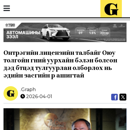
Онтрэгийн лицензийн талбайг Оюу
толгойн гүний уурхайн бэлэн болсон
дэд бүтцэд тулгуурлан олборлох нь
эдийн засгийн үр ашигтай
.Graph
2026-04-01