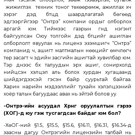
жижиглэх техник тоног төхөөрөмж, ажиллах хүч
зэрэг дэд бүтцүүд шаардлагатай бөгөөд
эдгээргүйгээр “Онтрэ” компани ордыг олборлох
аргагүй юм. Тиймээс газрын гүнд нэгэнт
байгуулсан Оюу толгойн дэд бүтцийг ашиглан
олборлолт явуулах нь лиценз эзэмшигч “Онтрэ”
компанид ч, ашигт малтмалын нөөцийг өмчлөгч
төр засагт ч эдийн засгийн ашигтай хувилбар юм.
Тэр үүднээс бүх талуудын эрх ашиг, сонирхолд
нийцсэн хэлцэл аль болох хурдан хугацаанд
шийдэгдээсэй гэсэн байр суурьтай байгаа.
Харин нарийн мэдээллийг тухайн хэлэлцээний
хоёр талын багуудаас авах нь зүйтэй болов уу.
-Онтрэ-ийн асуудал Хөрөнгө оруулалтын гэрээ
(ХөОГ)-д юу гэж тусгагдсан байдаг юм бол?
-ХөОГ-ний §1.5, §15.5, §15.6, §16.11, §16.31, §16.34-д
заасны дагуу Онтрэгийн лицензийн талбай нь