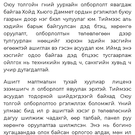
Оюу толгойн гүний уурхайн олборлолт явагдаж
байгаа Хойд Хьюго Даммет ордын үргэлжлэл буюу
газрын доор нэг бүхэл чулуулаг юм. Тиймээс аль
хэдийн барьж байгуулсан дэд бүтэц, хөрөнгө
оруулалт, олборлолтын төлөвлөгөөн дээр
тулгуурлан нөөцийг хэрхэн эдийн засгийн
өгөөжтэй ашиглах вэ гэсэн асуудал юм. Иймд энэ
хэсгийг одоо байгаа дэд бүтцээс тусгаарлаж
ойлгох нь техникийн хувьд ч, санхүүгийн хувьд ч
учир дутагдалтай.
Ашигт малтмалын тухай хуулиар лиценз
эзэмшигч л олборлолт явуулах эрхтэй. Тиймээс
асуудал тодорхой шийдэгдээгүй байхад Оюу
толгой олборлолтоо үргэлжлүүлэх боломжгүй. Үүний
улмаас бид илүү үр ашигтай хэсэг рүү төлөвлөсний
дагуу шилжиж чадахгүй, өөр талбай, панел руу
хөрөнгө оруулалтаа шилжүүлсэн. Энэ нь богино
хугацаандаа олох байсан орлогоо алдах, мөн илүү