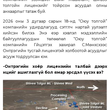
толгойн лицензийг тойрсон асуудал олны
анхаарлыг татаж буй.
2026 оны 3 дугаар сарын 18-нд “Оюу толгой”
компанийн удирдлагууд сэтгүүлч нартай уулзалт
хийсэн билээ. Энэ үеэр хэвлэл мэдээллийн
байгууллагуудын төлөөлөл “Оюу толгой”
компанийн Гүйцэтгэх захирал С.Мөнхсүхээс
Онтрэгийн тусгай лицензтэй холбоотой асуудлыг
асууж тодруулсан юм.
-Онтрэгийн хоёр лицензийн талбай дээрх
нөөцийг ашиглахгүй бол ямар эрсдэл үүсэх вэ?