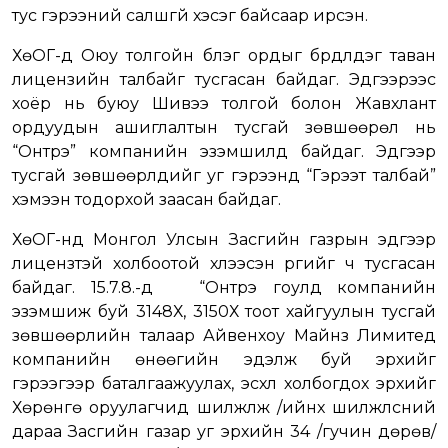
тус гэрээний салшгүй хэсэг байсаар ирсэн.
ХөОГ-д Оюу толгойн бүлэг ордыг бүрдүүлдэг таван
лицензийн талбайг тусгасан байдаг. Эдгээрээс
хоёр нь буюу Шивээ толгой болон Жавхлант
ордуудын ашиглалтын тусгай зөвшөөрөл нь
“Онтрэ” компанийн эзэмшилд байдаг. Эдгээр
тусгай зөвшөөрлүүдийг уг гэрээнд “Гэрээт талбай”
хэмээн тодорхой заасан байдаг.
ХөОГ-нд Монгол Улсын Засгийн газрын эдгээр
лицензтэй холбоотой хүлээсэн үүргийг ч тусгасан
байдаг. 15.7.8.-д “Онтрэ гоулд компанийн
эзэмшиж буй 3148Х, 3150Х тоот хайгуулын тусгай
зөвшөөрлийн талаар Айвенхоу Майнз Лимитед
компанийн өнөөгийн эдэлж буй эрхийг
гэрээгээр баталгаажуулах, эсхүл холбогдох эрхийг
Хөрөнгө оруулагчид шилжүүлж /ийнхүү шилжүүлсний
дараа Засгийн газар уг эрхийн 34 /гучин дөрөв/