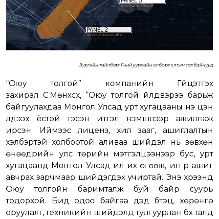
Зургийн тайлбар: Гүний уурхайн олборлолтын талбайнууд
“Оюу толгой” компанийн Гүйцэтгэх
захирал С.Мөнхсүх, “Оюу толгой үйлдвэрээ барьж
байгуулахдаа Монгол Улсад урт хугацааны үнэ цэн
үлдээх ёстой гэсэн итгэл үнэмшлээр ажиллаж
ирсэн. Иймээс лиценз, хил зааг, ашиглалтын
хэлбэртэй холбоотой аливаа шийдэл нь зөвхөн
өнөөдрийн улс төрийн мэтгэлцээнээр бус, урт
хугацаанд Монгол Улсад илүү их өгөөж, илүү үр ашиг
авчрах зарчмаар шийдэгдэх учиртай. Энэ хүрээнд
Оюу толгойн баримталж буй байр суурь
тодорхой. Бид одоо байгаа дэд бүтэц, хөрөнгө
оруулалт, техникийн шийдэлд тулгуурлан бүх талд