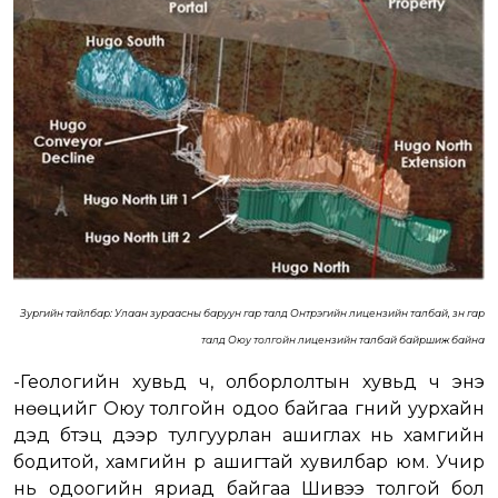
Зургийн тайлбар: Улаан зураасны баруун гар талд Онтрэгийн лицензийн талбай, зүүн гар
талд Оюу толгойн лицензийн талбай байршиж байна
-Геологийн хувьд ч, олборлолтын хувьд ч энэ
нөөцийг Оюу толгойн одоо байгаа гүний уурхайн
дэд бүтэц дээр тулгуурлан ашиглах нь хамгийн
бодитой, хамгийн үр ашигтай хувилбар юм. Учир
нь одоогийн яриад байгаа Шивээ толгой бол