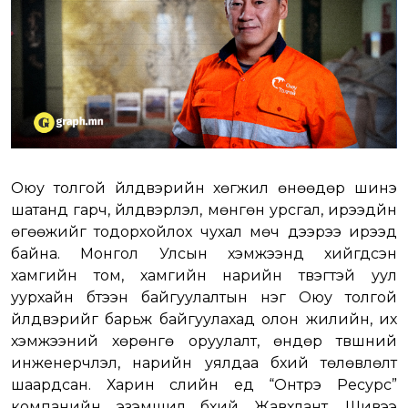
Оюу толгой үйлдвэрийн хөгжил өнөөдөр шинэ
шатанд гарч, үйлдвэрлэл, мөнгөн урсгал, ирээдүйн
өгөөжийг тодорхойлох чухал мөч дээрээ ирээд
байна. Монгол Улсын хэмжээнд хийгдсэн
хамгийн том, хамгийн нарийн түвэгтэй уул
уурхайн бүтээн байгуулалтын нэг Оюу толгой
үйлдвэрийг барьж байгуулахад олон жилийн, их
хэмжээний хөрөнгө оруулалт, өндөр түвшний
инженерчлэл, нарийн уялдаа бүхий төлөвлөлт
шаардсан. Харин сүүлийн үед “Онтрэ Ресурс”
компанийн эзэмшил бүхий Жавхлант, Шивээ