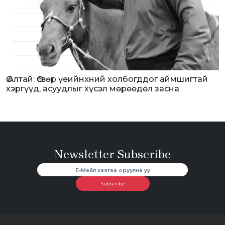
Ө.Алтай: Өсвөр үеийнхний холбогддог аймшигтай
хэргүүд, асуудлыг хүсэл мөрөөдөл засна
Newsletter Subscribe
Subscribe