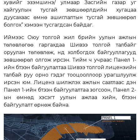
хувийг эзэмшинэ/ улмаар Засгийн газар уг
хайгуулын тусгай зөвшөөрлүүдийн хугацаа
дуусахаас өмнө ашиглалтын тусгай зөвшөөрөл
болгох” хэмээн тусгагдсан байдаг.
Иймээс Оюу толгой жил бүрийн уулын ажлын
төлөвлөгөө гаргахдаа Шивээ толгой талбайг
оруулан төлөвлөж, үүнд холбогдох байгууллагууд
зөвшөөрөл олгож ирсэн. Тийм ч учраас Панел 1-
ийн бүтээн байгуулалтаа Шивээ толгой лицензийн
талбай руу орно гэдэг тооцооллоор урагшлуулж
ирсэн юм. Лиценз шилжүүлэх ажлын саатлаас үүдэн
Панел 1-ийн бүтээн байгуулалтаа зогсоон, Панел 2-
ын өмнөд хэсэгт уулын ажлаа хийн, бүтээн
байгуулалт өрнөж байна.