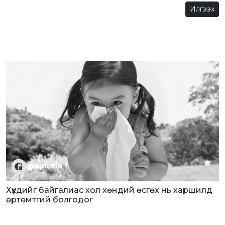
Илгээх
Хүүхдийг байгалиас хол хөндий өсгөх нь харшилд
өртөмтгий болгодог