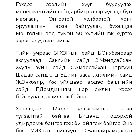
Гэхдээ зээлийн хүүг бууруулах,
менежментийн төлбөр, арбитр дээр үүсээд буй
маргаан, Онтрэтой холбоотой хөрөнгө
оруулалтын гэрээ байгуулах, бүхэлдээ
Монголын ард түмэн 50 хувийн өгөөжөө хүртэх
зэрэг асуудал байгаа.
Тийм учраас ЗГХЭГ-ын сайд Б.Энхбаяраар
ахлуулаад, Сангийн сайд З.Мэндсайхан,
Хууль зүйн сайд С.Амарсайхан, Тэргүүн
Шадар сайд бөгөөд Эдийн засаг, хөгжлийн сайд
Ж.Энхбаяр, Аж үйлдвэр, эрдэс баялгийн
сайд Г.Дамдинням нар ажлын хэсэг
байгуулаад ажиллаж байна.
Хэлэлцээр 12-оос үргэлжилнэ гэсэн
хүлээлттэй байгаа. Бидэнд тодорхой
удирдамж байгаа гэж би ойлгож байгаа. Энэ
бол УИХ-ын гишүүн О.Батнайрамдалын