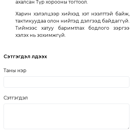
ахалсан Түр хорооны тогтоол.
Харин хэлэлцээр хийхэд хэт нээлттэй байж,
тактикуудаа олон нийтэд дэлгээд байдаггүй.
Тиймээс хатуу баримтлах бодлого зэргээ
хэлэх нь зохимжгүй.
Сэтгэгдэл үлдээх
Таны нэр
Сэтгэгдэл