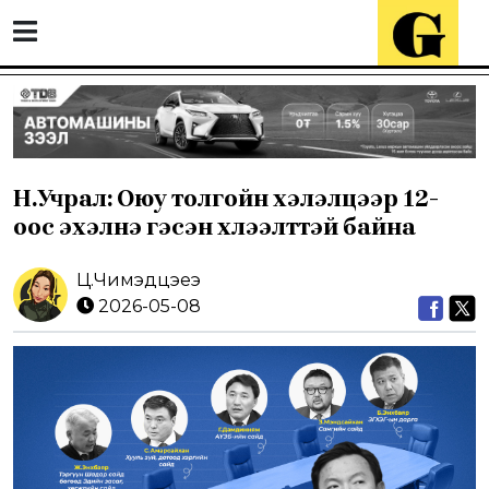
Н.Учрал: Оюу толгойн хэлэлцээр 12-
оос эхэлнэ гэсэн хүлээлттэй байна
Ц.Чимэдцэеэ
2026-05-08