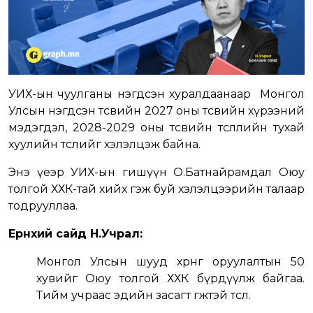
УИХ-ын чуулганы нэгдсэн хуралдаанаар Монгол
Улсын нэгдсэн төсвийн 2027 оны төсвийн хүрээний
мэдэгдэл, 2028-2029 оны төсвийн төсөөллийн тухай
хуулийн төслийг хэлэлцэж байна.
Энэ үеэр УИХ-ын гишүүн О.Батнайрамдал Оюу
толгой ХХК-тай хийх гэж буй хэлэлцээрийн талаар
тодрууллаа.
Ерөнхий сайд Н.Учрал:
Монгол Улсын шууд хөрөнгө оруулалтын 50
хувийг Оюу толгой ХХК бүрдүүлж байгаа.
Тийм учраас эдийн засагт өгөөжтэй төсөл.