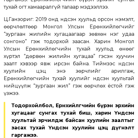
тухай огт хамааралгүй талаар мэдээллээ.
Ц.Ганзориг: 2019 онд Үндсэн хуульд орсон нэмэлт,
өөрчлөлтөөр Монгол Улсын Ерөнхийлөгчийг
“зургаан жилийн хугацаагаар зөвхөн нэг удаа
сонгоно” гэж тодорхой заасан. Харин Монгол
Улсын Ерөнхийлөгчийн тухай хуульд өнөөг
хүртэл “дөрвөн жилийн хугацаа” гэсэн хуучин
заалт хэвээр явж ирсэн байна. Тиймээс Үндсэн
хуулийн цэц энэ зөрчлийг арилгаж,
Ерөнхийлөгчийн тухай хуулийг Үндсэн хуультай
нийцүүлж “зургаан жил” гэж өөрчлөх ёстой гэж
үзжээ.
Тодорхойлбол, Ерөнхийлөгчийн бүрэн эрхийн
хугацааг сунгах тухай биш, харин Үндсэн
хуультай зөрчилдөж байсан хуулийн заалтыг
засах тухай Үндсэн хуулийн цэц дүгнэлт
гаргажээ.