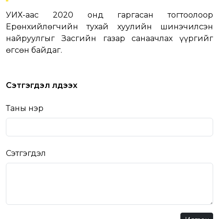
УИХ-аас 2020 онд гаргасан тогтоолоор
Ерөнхийлөгчийн тухай хуулийн шинэчилсэн
найруулгыг Засгийн газар санаачлах үүргийг
өгсөн байдаг.
Сэтгэгдэл үлдээх
Таны нэр
Сэтгэгдэл