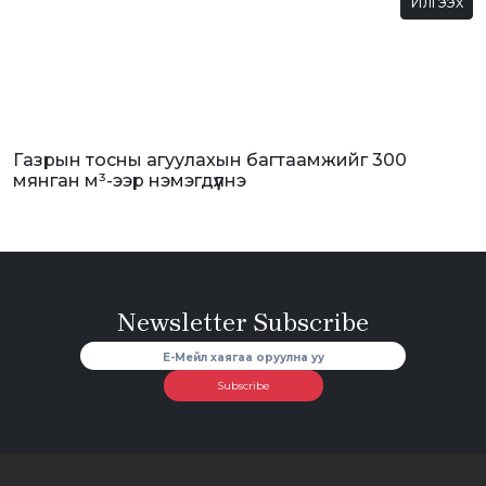
Илгээх
Газрын тосны агуулахын багтаамжийг 300
мянган м³-ээр нэмэгдүүлнэ
Newsletter Subscribe
Subscribe