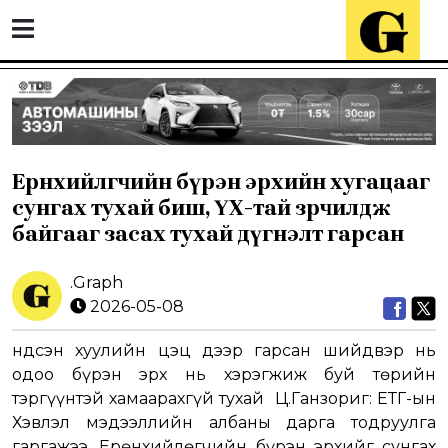
Ерөнхийлөгчийн бүрэн эрхийн хугацааг
сунгах тухай биш, ҮХ-тай зөрчилдөж
байгааг засах тухай дүгнэлт гарсан
.Graph
2026-05-08
Үндсэн хуулийн цэц дээр гарсан шийдвэр нь
одоо бүрэн эрх нь хэрэгжиж буй төрийн
тэргүүнтэй хамаарахгүй тухай Ц.Ганзориг: ЕТГ-ын
Хэвлэл мэдээллийн албаны дарга тодруулга
гаргажээ. Ерөнхийлөгчийн бүрэн эрхийг сунгах