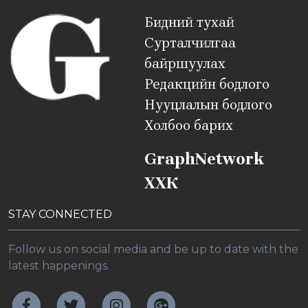
Бидний тухай
Сурталчилгаа
байршуулах
Редакцийн бодлого
Нууцлалын бодлого
Холбоо барих
GraphNetwork
ХХК
STAY CONNECTED
Follow us on social media and be up to date with the
latest happenings.