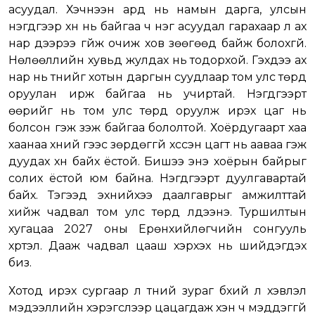
асуудал. Хэчнээн ард нь намын дарга, улсын
нэгдүгээр хүн нь байгаа ч нэг асуудал гарахаар л ах
нар дээрээ гүйж очиж хов зөөгөөд байж болохгүй.
Нөлөөллийн хувьд жулдах нь тодорхой. Гэхдээ ах
нар нь түүнийг хотын даргын суудлаар том улс төрд
оруулан ирж байгаа нь учиртай. Нэгдүгээрт
өөрийг нь том улс төрд оруулж ирэх цаг нь
болсон гэж үзэж байгаа бололтой. Хоёрдугаарт хаа
хаанаа хүний үгээс зөрдөггүй хүссэн цагт нь ааваа гэж
дуудах хүн байх ёстой. Бишээ энэ хоёрын байрыг
солих ёстой юм байна. Нэгдүгээрт дуулгавартай
байх. Тэгээд эхнийхээ даалгаврыг амжилттай
хийж чадвал том улс төрд үлдээнэ. Туршилтын
хугацаа 2027 оны Ерөнхийлөгчийн сонгууль
хүртэл. Дааж чадвал цааш хэрхэх нь шийдэгдэх
биз.
Хотод ирэх сургаар л түүний зураг бүхий л хэвлэл
мэдээллийн хэрэгслээр цацагдаж хэн ч мэддэггүй