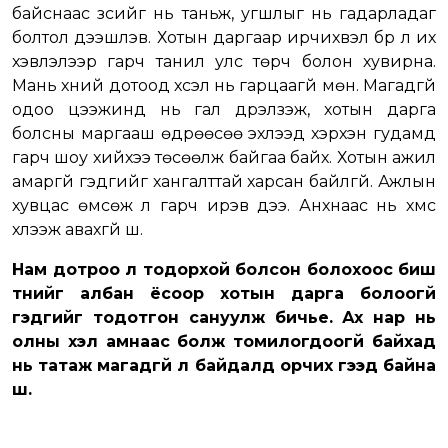
байснаас зүсийг нь таньж, угшлыг нь гадарладаг
болтол дээшлэв. Хотын даргаар ирчихвэл бүр л их
хэвлэлээр гарч танил улс төрч болон хувирна.
Мань хүний дотоод хүсэл нь гарцаагүй мөн. Магадгүй
одоо цээжинд нь гал дүрэлзэж, хотын дарга
болсны маргааш өдрөөсөө эхлээд хэрхэн гудамд
гарч шоу хийхээ төсөөлж байгаа байх. Хотын ажил
амаргүй гэдгийг хангалттай харсан байлгүй. Ажлын
хувцас өмсөж л гарч ирэв дээ. Анхнаас нь хүмүүс
хүлээж авахгүй шүү.
Нам дотроо л тодорхой болсон болохоос биш
түүнийг албан ёсоор хотын дарга болоогүй
гэдгийг тодотгон сануулж бичье. Ах нар нь
олны хэл амнаас болж томилогдоогүй байхад
нь татаж магадгүй л байдалд орчих гээд байна
шүү.