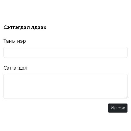
Сэтгэгдэл үлдээх
Таны нэр
Сэтгэгдэл
Илгээх