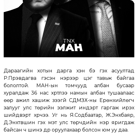
Дараагийн хотын дарга хэн бэ гэх асуултад
Р.Пүрэвдагва гэсэн нэрээр цэг тавьж байгаа
бололтой. МАН-ын томчууд албан бусаар
хуралдаж 36 нас хүртлээ намын албан тушаалаас
өөр ажил хашиж үзээгүй СДМЗХ-ны Ерөнхийлөгч
залууг улс төрийн ээлжит индэрт гаргаж ирэх
шийдвэрт хүрчээ. Уг нь Я.Содбаатар, Ж.Энхбаяр,
Д.Энхтүвшин гэх мэт улс төрчдийн нэр яригдаж
байсан ч шинэ дүр оруулахаар болсон юм уу даа.