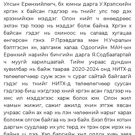
Улсын Ерөнхийлөгч, бүх юмны дарга У.Хүрэлсүхийн
хүргэн хүү байсан гэдгээр нь түүнийг улс төр дэх
хүрээнийхэн мэддэг. Олон нийт ч өнөөдрөөс
эхлэн тэр түүхээр нь мэддэг болж байна. Хүргэн хүү
байсан гэдэг нь охиноос нь салаад хугацаа
өнгөрсөн гэнэ. Р.Пүрэвдагва мөн Н.Учралын
бэлтгэсэн хүн, залгамж халаа. Одоогийн МАН-ын
Ерөнхий нарийн бичгийн дарга Я.Содбаатартай
ч муугүй харилцаатай. Тийм учраас дундын
хувилбар нь байж таарав. 2020-2024 онд НИТХ-д
төлөөлөгчөөр сууж үзсэн ч сураг сайтай байгаагүй
гэдэг нь түүнийг НИТХ-д төлөөлөгчөөр суусан
гэдгээр биш нэгдүгээр хүний хүргэн асан гэдгээр нь
хүмүүс илүү мэддэгээс харж болох юм. Олон жил
намын жижиг, сажиг ажилд хүчин зүтгэж явсан
учраас сайн ах нар нь үүлэн чөлөөний нарыг харах
боломж олгож байгаа нь энэ байх. Бүхэл бүтэн хотын
даргын суудлаар их улс төрд хүч түрэн орж ирэх нь
байна шүү дээ. Хэр баргийн хүнд олдох хувь заяа