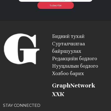
Subscribe
Бидний тухай
Сурталчилгаа
байршуулах
Редакцийн бодлого
Нууцлалын бодлого
Холбоо барих
GraphNetwork
ХХК
STAY CONNECTED