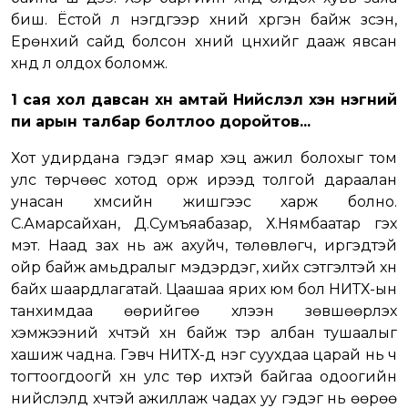
биш. Ёстой л нэгдүгээр хүний хүргэн байж үзсэн,
Ерөнхий сайд болсон хүний цүнхийг дааж явсан
хүнд л олдох боломж.
1 сая хол давсан хүн амтай Нийслэл хэн нэгний
пи арын талбар болтлоо доройтов...
Хот удирдана гэдэг ямар хэцүү ажил болохыг том
улс төрчөөс хотод орж ирээд толгой дараалан
унасан хүмүүсийн жишгээс харж болно.
С.Амарсайхан, Д.Сумъяабазар, Х.Нямбаатар гэх
мэт. Наад зах нь аж ахуйч, төлөвлөгч, иргэдтэй
ойр байж амьдралыг мэдэрдэг, хийх сэтгэлтэй хүн
байх шаардлагатай. Цаашаа ярих юм бол НИТХ-ын
танхимдаа өөрийгөө хүлээн зөвшөөрүүлэх
хэмжээний хүчтэй хүн байж тэр албан тушаалыг
хашиж чадна. Гэвч НИТХ-д нэг суухдаа царай нь ч
тогтоогдоогүй хүн улс төр ихтэй байгаа одоогийн
нийслэлд хүчтэй ажиллаж чадах уу гэдэг нь өөрөө