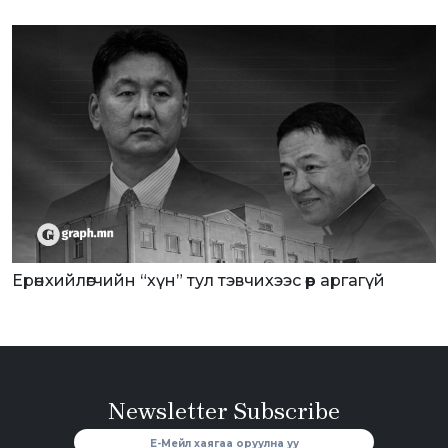
Ерөнхийлөгчийн “хүн” тул тэвчихээс өөр аргагүй
Newsletter Subscribe