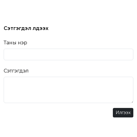
Сэтгэгдэл үлдээх
Таны нэр
Сэтгэгдэл
Илгээх