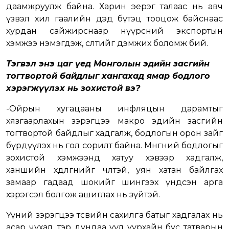
даамжруулж байна. Харин эерэг талаас нь авч
үзвэл хил гаалийн дэд бүтэц тооцож байснаас
хурдан сайжирснаар нүүрсний экспортын
хэмжээ нэмэгдэж, өсөлтийг дэмжих боломж бий.
Тэгвэл энэ цаг үед Монголын эдийн засгийн
тогтвортой байдлыг хангахад ямар бодлого
хэрэгжүүлэх нь зохистой вэ?
-Ойрын хугацааны инфляцын дарамтыг
хязгаарлахын зэрэгцээ макро эдийн засгийн
тогтвортой байдлыг хадгалж, бодлогын орон зайг
бүрдүүлэх нь гол сорилт байна. Мөнгөний бодлогыг
зохистой хэмжээнд хатуу хэвээр хадгалж,
ханшийн хөдөлгөөнийг чөлөөтэй, уян хатан байлгах
замаар гадаад шокийг шингээх үндсэн арга
хэрэгсэл болгож ашиглах нь зүйтэй.
Үүний зэрэгцээ төсвийн сахилга батыг хадгалах нь
асар чухал, тэр дундаа уул уурхайн бус татварын