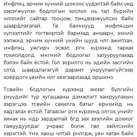
Инфляц эрчим хүчний шокоос үүдэлтэй байх үед
хэрэгжүүлэх бодлогын хослол нь тал бүрийн
нөлөөллийг сайтар тооцож, тэнцвэржүүлсэн байх
шаардлагатай. Төв банкнууд инфляцын
хүлээлтийг тогтвортой барихад анхаарч, эхний
ээлжид эрчим хүчний үнийн шууд нөлөөг ажиглан,
инфляц ужгирч эсвэл өргөн хүрээнд тархах
тохиолдолд мөнгөний бодлогыг хатууруулахад
бэлэн байх ёстой. Гол зорилго нь эдийн засгийн
өсөлтөд шаардлагагүй дарамт учруулахгүйгээр
хоёрдогч үеийн нөлөөг хязгаарлахад оршино.
Төсвийн бодлогын хүрээнд эмзэг бүлгийн
өрхүүдийг түр хугацааны дэмжлэгт хамруулахын
зэрэгцээ төсвийн сахилга батыг ерөнхийд нь
хадгалах ёстой. Татаасыг өргөн хүрээнд олгох, үнийг
хянах нь өндөр зардалтай бөгөөд зах зээлийн дохиог
гажуудуулдаг учраас болж өгвөл зайлсхийх
хэрэгтэй. Үнэ, ханш чөлөөтэй өөрчлөгдөж, уян хатан байх