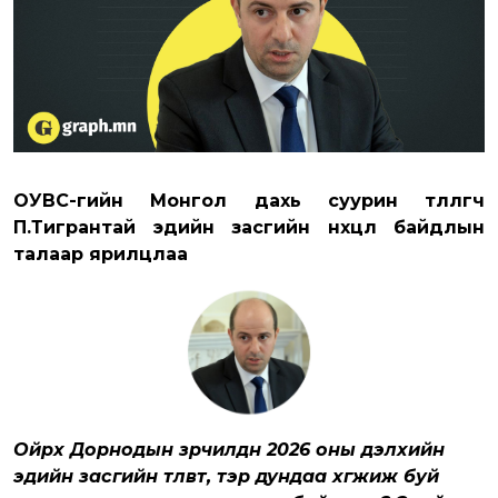
ОУВС-гийн Монгол дахь суурин төлөөлөгч
П.Тигрантай эдийн засгийн нөхцөл байдлын
талаар ярилцлаа
Ойрх Дорнодын зөрчилдөөн 2026 оны дэлхийн
эдийн засгийн төлөвт, тэр дундаа хөгжиж буй