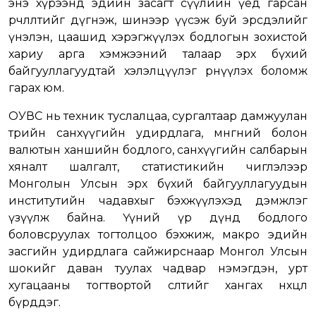
энэ хүрээнд эдийн засагт сүүлийн үед гарсан
өөрчлөлтийг дүгнэж, шинээр үүсэж буй эрсдэлийг
үнэлэн, цаашид хэрэгжүүлэх бодлогын зохистой
хариу арга хэмжээний талаар эрх бүхий
байгууллагуудтай хэлэлцүүлэг өрнүүлэх боломж
гарах юм.
ОУВС нь техник туслалцаа, сургалтаар дамжуулан
төрийн санхүүгийн удирдлага, мөнгөний болон
валютын ханшийн бодлого, санхүүгийн салбарын
хяналт шалгалт, статистикийн чиглэлээр
Монголын Улсын эрх бүхий байгууллагуудын
институтийн чадавхыг бэхжүүлэхэд дэмжлэг
үзүүлж байна. Үүний үр дүнд бодлого
боловсруулах тогтолцоо бэхжиж, макро эдийн
засгийн удирдлага сайжирснаар Монгол Улсын
шокийг даван туулах чадвар нэмэгдэн, урт
хугацааны тогтвортой өсөлтийг хангах нөхцөл
бүрддэг.