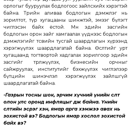
орлогыг бууруулах бодлогоос зайлсхийх хэрэгтэй
байна. Төрийн аливаа бодлогын дэмжлэг нь
зорилтот, түр хугацааны шинжтэй, эмзэг бүлэгт
чиглэсэн байх ёстой. Мөн эдийн засгийн
бодлогын орон зайг хамгаалах үүднээс бодлогын
дэмжлэгийг төсвийн тусгай шаардлагын хүрээнд
хэрэгжүүлэх шаардлагатай байна. Өсөлтийг урт
хугацаанд тогтвортой хадгалах зорилгоор эдийн
засгийг төрөлжүүлэх, бизнесийн орчныг
сайжруулах, институтийг бэхжүүлэх чиглэлээр
бүтцийн шинэчлэл хэрэгжүүлэх зайлшгүй
шаардлагатай байна.
-Газрын тосны шок, эрчим хүчний үнийн өсөлт
олон улс оронд инфляцыг өдөөж байна. Үнийн
өсөлтийн эсрэг хэн, ямар арга хэмжээ авах нь
зохистой вэ? Бодлогын ямар хослол зохистой
байх вэ?