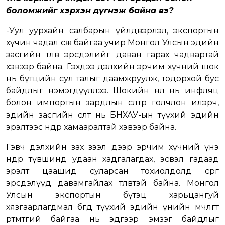
боломжийг хэрхэн дүгнэж байна вэ?
-Уул уурхайн салбарын үйлдвэрлэл, экспортын
хүчин чадал өсөж байгаа учир Монгол Улсын эдийн
засгийн төлөв эрсдэлийг даван гарах чадвартай
хэвээр байна. Гэхдээ дэлхийн эрчим хүчний шок
нь бүтцийн сул талыг даамжруулж, тодорхой бус
байдлыг нэмэгдүүллээ. Шокийн нөлөө нь инфляц
болон импортын зардлын өсөлтөөр голчлон илэрч,
эдийн засгийн өсөлт нь БНХАУ-ын түүхий эдийн
эрэлтээс өндөр хамааралтай хэвээр байна.
Гэвч дэлхийн зах зээл дээр эрчим хүчний үнэ
өндөр түвшинд удаан хадгалагдах, эсвэл гадаад
эрэлт цаашид суларсан тохиолдолд сөрөг
эрсдэлүүд давамгайлах төлөвтэй байна. Монгол
Улсын экспортын бүтэц харьцангуй
хязгаарлагдмал бөгөөд түүхий эдийн үнийн мөчлөгт
өртөмтгий байгаа нь эдгээр эмзэг байдлыг