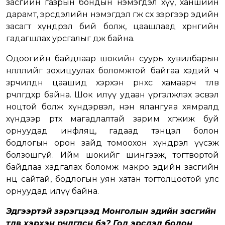
засгийн газрын бондын нэмэгдэл хүү, ханшийн
дарамт, эрсдэлийн нэмэгдэл өгөөж өсөх зэргээр эдийн
засагт хүндрэл бий болж, цаашлаад хөрөнгийн
гадагшлах урсгалыг өдөөж байна.
Одоогийн байдлаар шокийн суурь хувилбарын
нөлөөллийг зохицуулах боломжтой байгаа хэдий ч
зөрчилдөөн цаашид хэрхэн өрнөхөөс хамаарч төлөв
өөрчлөгдөхөөр байна. Шок илүү удаан үргэлжлэх эсвэл
ноцтой болж хүндэрвэл, нэн ялангуяа хямралд
хүндээр өртөх магадлалтай зарим хөгжиж буй
орнуудад инфляц, гадаад тэнцэл болон
бодлогын орон зайд томоохон хүндрэл үүсэж
болзошгүй. Ийм шокийг шингээж, тогтвортой
байдлаа хадгалах боломж макро эдийн засгийн
нөөц сайтай, бодлогын уян хатан тогтолцоотой улс
орнуудад илүү байна.
Эдгээртэй зэрэгцээд Монголын эдийн засгийн
төлөв хэрхэн өөрчлөгдсөн бэ? Гол эрсдэл болон