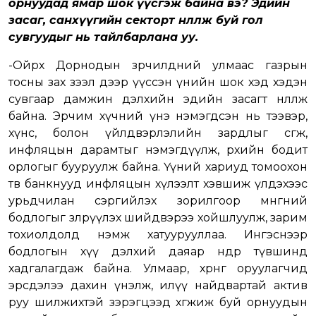
орнуудад ямар шок үүсгэж байна вэ? Эдийн
засаг, санхүүгийн секторт нөлөөлж буй гол
сувгуудыг нь тайлбарлана уу.
-Ойрх Дорнодын зөрчилдөөний улмаас газрын
тосны зах зээл дээр үүссэн үнийн шок хэд хэдэн
сувгаар дамжин дэлхийн эдийн засагт нөлөөлж
байна. Эрчим хүчний үнэ нэмэгдсэн нь тээвэр,
хүнс, болон үйлдвэрлэлийн зардлыг өсгөж,
инфляцын дарамтыг нэмэгдүүлж, өрхийн бодит
орлогыг бууруулж байна. Үүний хариуд томоохон
төв банкнууд инфляцын хүлээлт хэвшиж үлдэхээс
урьдчилан сэргийлэх зорилгоор мөнгөний
бодлогыг зөөлрүүлэх шийдвэрээ хойшлуулж, зарим
тохиолдолд нэмж хатуурууллаа. Ингэснээр
бодлогын хүү дэлхий даяар өндөр түвшинд
хадгалагдаж байна. Улмаар, хөрөнгө оруулагчид
эрсдэлээ дахин үнэлж, илүү найдвартай актив
руу шилжихтэй зэрэгцээд хөгжиж буй орнуудын