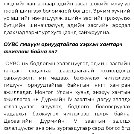
нөхцөлийг хангаснаар эдийн засаг шокийг илүү үр
өгөөжтэй шингээх боломжтой болдог. Эрчим хүчний
үр ашгийг нэмэгдүүлж, эдийн засгийг төрөлжүүлэх
бүтцийн шинэчлэлүүд эдийн засгийн эрсдэл
даах чадварыг урт хугацаанд сайжруулна.
ОУВС гишүүн орнуудтайгаа хэрхэн хамтарч
ажиллаж байна вэ?
-ОУВС нь бодлогын хэлэлцүүлэг, эдийн засгийн
тандалт судалгаа, шаардлагатай тохиолдолд
санхүүжилт, мөн чадавх бэхжүүлэх чиглэлээр
гишүүн орнуудтайгаа байнгын нягт хамтран
ажилладаг. Монгол Улсын хувьд энэхүү хамтын
ажиллагаа нь Дүрмийн IV заалтын дагуу зөвлөлдөх
хэлэлцүүлэг явуулах, бодлого боловсруулах
чадавхыг бэхжүүлэх чиглэлээр төвлөрч байна.
Дараагийн Дүрмийн IV заалтын зөвлөлдөх
хэлэлцүүлэг энэ оны зургаадугаар сард болох бөгөөд