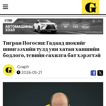
Тигран Погосян: Гадаад шокийг
шингээхийн тулд уян хатан ханшийн
бодлого, төсвийн сахилга бат хэрэгтэй
.Graph
2026-05-21