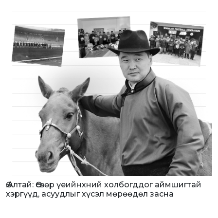
Ө.Алтай: Өсвөр үеийнхний холбогддог аймшигтай
хэргүүд, асуудлыг хүсэл мөрөөдөл засна