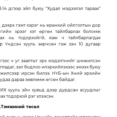
.14 дүгээр зүйл буюу "Худал мэдээлэл тараах"
 дээрх гэмт хэрэг нь ерөнхий ойлголтын дор
ргийн хүрээг хэт өргөн тайлбарлах боломж
рах нь тодорхойгүй, яаж ч тайлбарлагдах
р Үндсэн хууль зөрчсөн гэж үзэн 10 дугаар
үгээс ч уг заалтыг эрх мэдэлтнийг шүүмжилсэн
игладаг, үзэл бодлоо илэрхийлэхээс эмээх буюу
шүүмжилсээр ирсэн билээ. НҮБ-ын Хүний эрхийн
 удаа дараа зөвлөмж өгсөн байдаг.
ИХ хууль зүйн хувьд дээр дурдсан асуудлыг
х тодорхой үүрэг хүлээсэн.
.Тэмүүжиний төсөл