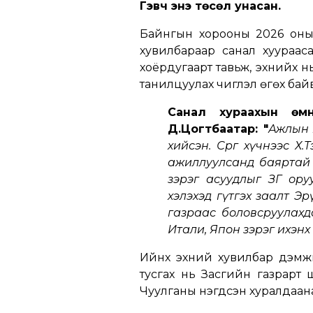
Гэвч энэ төсөл унасан.
Байнгын хорооны 2026 оны 
хувилбараар санал хуурааса
хоёрдугаарт тавьж, эхнийх н
танилцуулах чиглэл өгөх байв
Санал хураахын өм
Д.Цогтбаатар: "
Ажлын 
хийсэн. Сөрөг хүчнээс 
ажиллуулсанд баяртай б
зэрэг асуудлыг ЗГ оруу
хэлэхэд гүтгэх заалт Э
газраас боловсруулахд
Итали, Япон зэрэг ихэнх
Ийнхүү эхний хувилбар дэмж
тусгах нь Засгийн газрарт
Чуулганы нэгдсэн хуралдаан