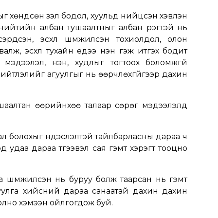
 хөндсөн үзэл бодол, хуульд нийцсэн хэвлэн
 нийтийн албан тушаалтныг албан үүрэгтэй нь
эрдсэн, эсхүл шүүмжилсэн тохиолдол, олон
лж, эсхүл тухайн үедээ үнэн гэж итгэх бодит
 мэдээлэл, үнэн, худлыг тогтоох боломжгүй
н нийтлэлийг агуулгыг нь өөрчлөхгүйгээр дахин
аалтан өөрийнхөө талаар сөрөг мэдээлэлд
ал болохыг үндэслэлтэй тайлбарласны дараа ч
д удаа дараа түгээвэл сая гэмт хэрэгт тооцно
 шүүмжилсэн нь буруу болж таарсан нь гэмт
уулга хийсний дараа санаатай дахин дахин
 болно хэмээн ойлгогдож буй.