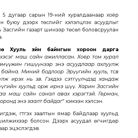
5 дугаар сарын 19-ний хуралдаанаар хоёр
н буюу дээрх төслийг хэлэлцүүлэх асуудлыг
ь Засгийн газарт шинээр төсөл боловсруулан
.
нө Хууль зүйн байнгын хороон дарга
хэсэг маш сайн ажилласан. Хоёр том хурал
Х.Тэмүүжин гишүүнээр энэ асуудлаар ахлуулж
айна. Миний бодлоор Эрүүгийн хууль, төсөв
лж ирэх нь зөв. Гэхдээ сэтгүүлчдэд хандаж
рүүгийн хуульд орж ирнэ шүү. Харин Засгийн
аа маш сайн санал авах хэрэгтэй. Герман,
 оронд энэ заалт байдаг
" хэмээн хэлсэн.
игдэж, гүтгэх заалтын ямар байдлаар хуульд
 шилжихээр болсон. Дээрх асуудал өгчигдөр
аар эцэслэгдэв.