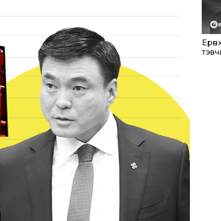
Ерөн
тэвч