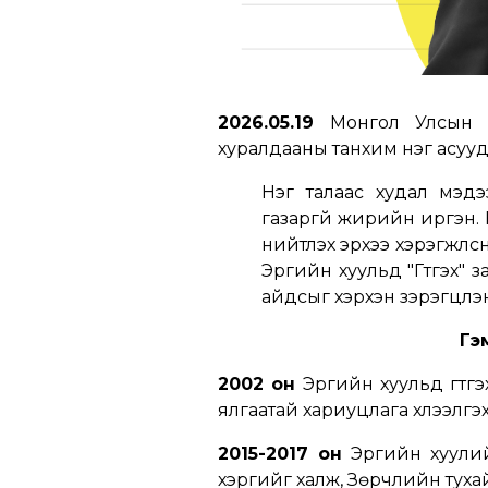
2026.05.19
Монгол Улсын И
хуралдааны танхим нэг асууда
Нэг талаас худал мэдээ
газаргүй жирийн иргэн. 
нийтлэх эрхээ хэрэгжүүлс
Эрүүгийн хуульд "Гүтгэх"
айдсыг хэрхэн зэрэгцүүлэ
Гэм
2002 он
Эрүүгийн хуульд гүт
ялгаатай хариуцлага хүлээлгэ
2015-2017 он
Эрүүгийн хуул
хэргийг халж, Зөрчлийн тухай