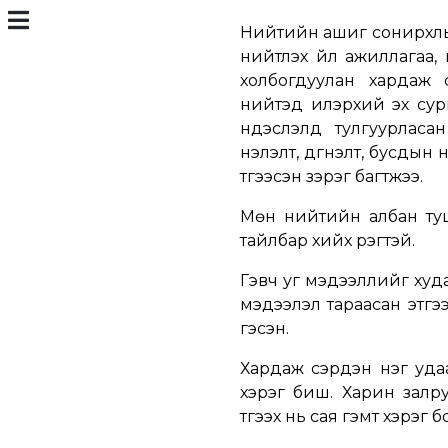
Нийтийн ашиг сонирхлыг
нийтлэх үйл ажиллагаа,
холбогдуулан хардаж с
нийтэд илэрхий эх сурва
үндэслэлд тулгуурласан
үнэлэлт, дүгнэлт, бусды
түгээсэн зэрэг багтжээ.
Мөн нийтийн албан туш
тайлбар хийх үүрэгтэй.
Гэвч уг мэдээллийг худ
мэдээлэл тараасан этгээ
гэсэн.
Хардаж сэрдэн нэг удаа
хэрэг биш. Харин залр
түгээх нь сая гэмт хэрэг