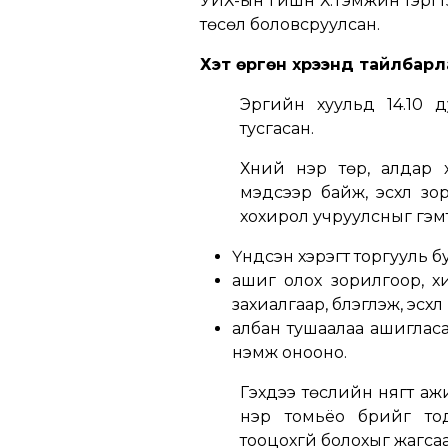
УИХ-ын гишүүн Х.Тэмүүжин тэрг
төсөл боловсруулсан.
Хэт өргөн хүрээнд тайлбарл
Эрүүгийн хуульд 14.10 
тусгасан.
Хүний нэр төр, алдар 
мэдсээр байж, эсхүл з
хохирол учруулсныг гэмт
Үндсэн хэрэгт торгууль б
ашиг олох зорилгоор, х
захиалгаар, бүлэглэж, эсхү
албан тушаалаа ашиглас
нэмж онооно.
Гэхдээ төслийн нягт ажи
нэр томьёо бүрийг то
тооцохгүй болохыг жагса