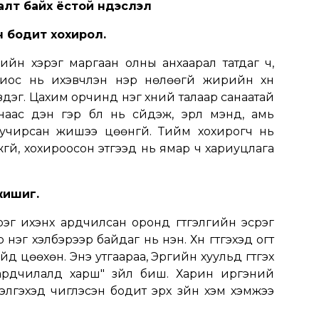
аалт байх ёстой үндэслэл
н бодит хохирол.
ийн хэрэг маргаан олны анхаарал татдаг ч,
лиос нь ихэвчлэн нэр нөлөөгүй жирийн хүн
дэг. Цахим орчинд нэг хүний талаар санаатай
ас үүдэн гэр бүл нь сүйдэж, эрүүл мэнд, амь
 учирсан жишээ цөөнгүй. Тийм хохирогч нь
гүй, хохироосон этгээд нь ямар ч хариуцлага
жишиг.
рэг ихэнх ардчилсан оронд гүтгэлгийн эсрэг
 нэг хэлбэрээр байдаг нь үнэн. Хүн гүтгэхэд огт
д цөөхөн. Энэ утгаараа, Эрүүгийн хуульд гүтгэх
ардчилалд харш" зүйл биш. Харин иргэний
ээлгэхэд чиглэсэн бодит эрх зүйн хэм хэмжээ