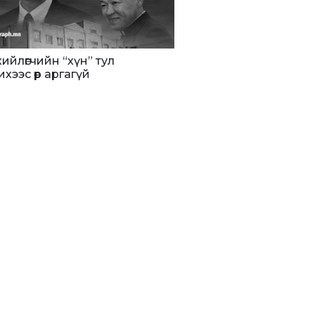
хийлөгчийн “хүн” тул
ихээс өөр аргагүй