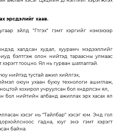
үүтэй ажлын хэсэг Цэцийн дүгнэлтийг хэрэгжүүлэх
ах эрсдэлийг хаав.
дугаар зүйлд "Гүтгэх" гэмт хэргийг нэмэхээр
хүндэд халдсан худал, хуурамч мэдээллийг
ориуд бэлтгэж олон нийтэд тараасны улмаас
 хэрэгт тооцно. Ял нь гурван шатлалтай.
уюу нийтэд тустай ажил хийлгэх,
иймэл оюун ухаан буюу технологи ашиглаж,
л ноцтой хохирол учруулсан бол хүндрүүлсэн ял,
ан бол нийтийн албанд ажиллах эрх хасах ял
лласан хэсэг нь "Тайлбар" хэсэг юм. Энд гол
дорхойлсноос гадна, юуг энэ гэмт хэрэгт
асан байна.