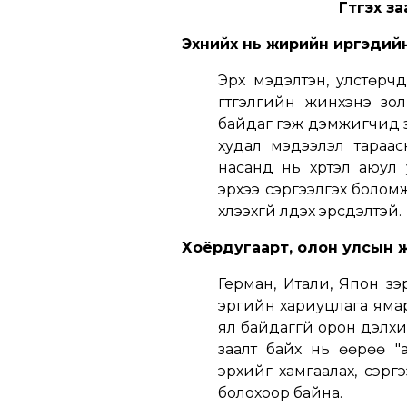
Гүтгэх з
Эхнийх нь жирийн иргэдий
Эрх мэдэлтэн, улстөрчд
гүтгэлгийн жинхэнэ зо
байдаг гэж дэмжигчид үз
худал мэдээлэл тараасна
насанд нь хүртэл аюул
эрхээ сэргээлгэх боломж
хүлээхгүй үлдэх эрсдэлтэй.
Хоёрдугаарт, олон улсын 
Герман, Итали, Япон зэ
эрүүгийн хариуцлага ямар
ял байдаггүй орон дэлхий
заалт байх нь өөрөө "
эрхийг хамгаалах, сэрг
болохоор байна.