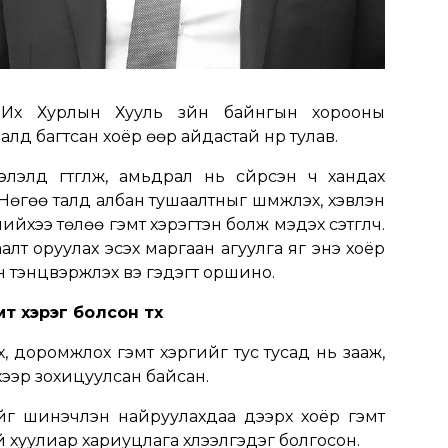
х Хурлын Хууль зүйн байнгын хорооны
лд багтсан хоёр өөр айдастай нүүр тулав.
лэлд гүтгүүлж, амьдрал нь сүйрсэн ч хандах
Нөгөө талд албан тушаалтныг шүүмжлэх, хэвлэн
нийхээ төлөө гэмт хэрэгтэн болж мэдэх сэтгүүлч.
 заалт оруулах эсэх маргаан агуулга яг энэ хоёр
н тэнцвэржүүлэх вэ гэдэгт оршино.
т хэрэг болсон түүх
гэх, доромжлох гэмт хэргийг тус тусад нь зааж,
хээр зохицуулсан байсан.
ийг шинэчлэн найруулахдаа дээрх хоёр гэмт
 хуулиар хариуцлага хүлээлгэдэг болгосон.