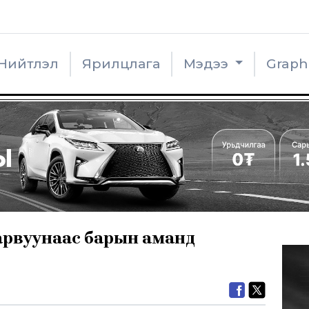
Нийтлэл
Ярилцлага
Мэдээ
Grap
сарвуунаас барын аманд