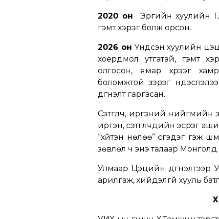
2020 он
Эрүүгийн хуулийн 13
гэмт хэрэг болж орсон.
2026 он
Үндсэн хуулийн цэц
хоёрдмол утгатай, гэмт хэ
олгосон, ямар хүрээг хам
боломжтой зэрэг үндэслэлээ
дүгнэлт гаргасан.
Сэтгүүлч, иргэний нийгмийн з
иргэн, сэтгүүлчдийн эсрэг аш
“хүйтэн нөлөө” үүсгэдэг гэж 
зөвлөл ч энэ талаар Монголд
Улмаар Цэцийн дүгнэлтээр У
арилгаж, хийдэлгүй хууль батла
Х