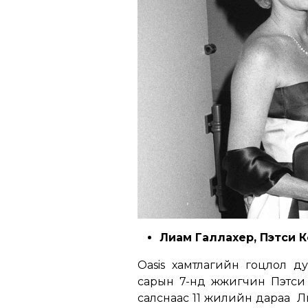
Лиам Галлахер, Пэтси 
Oasis хамтлагийн гоцлол д
сарын 7-нд жүжигчин Пэтси 
салснаас 11 жилийн дараа Л