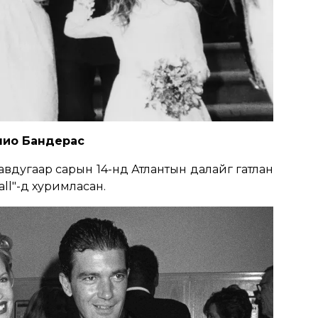
нио Бандерас
вдугаар сарын 14-нд Атлантын далайг гатлан
all"-д хуримласан.