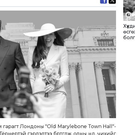
Хүүх
өсгө
бол
 гарагт Лондоны "Old Marylebone Town Hall"-
рнертэй гэрлэлтээ бүртгүүлж, олны нүд, чихийг