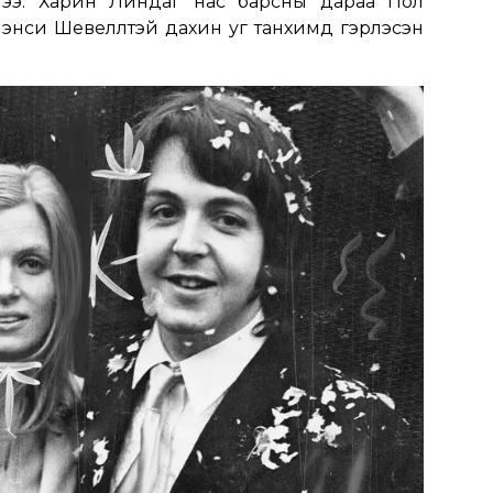
лээ. Харин Линдаг нас барсны дараа Пол
Нэнси Шевеллтэй дахин уг танхимд гэрлэсэн