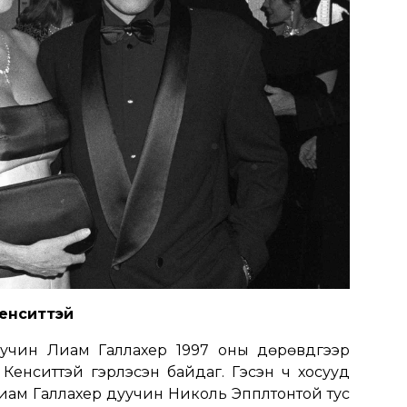
Кенситтэй
уучин Лиам Галлахер 1997 оны дөрөвдүгээр
Кенситтэй гэрлэсэн байдаг. Гэсэн ч хосууд
иам Галлахер дуучин Николь Эпплтонтой тус