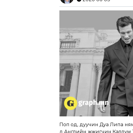
Поп од, дуучин Дуа Липа ням
д Английн жүжигчин Каллум Тё