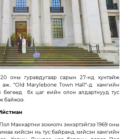
 1920 оны гуравдугаар сарын 27-нд хунтайж
 аж.. "Old Marylebone Town Hall"-д хамгийн
н бөгөөд бүх цаг үеийн олон алдартнууд тус
лж байжээ.
Ийстман
 Пол Маккартни зохиолч эхнэртэйгээ 1969 оны
римаа хийсэн нь тус байранд хийсэн хамгийн