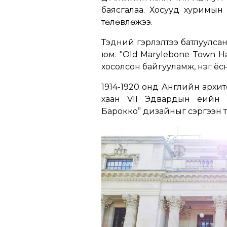
баясгалаа. Хосууд хуримын
төлөвлөжээ.
Тэдний гэрлэлтээ батлуулсан
юм. "Old Marylebone Town Ha
хосолсон байгууламж, нэг ёс
1914-1920 онд Английн архи
хаан VII Эдвардын үеийн
Барокко” дизайныг сэргээн т