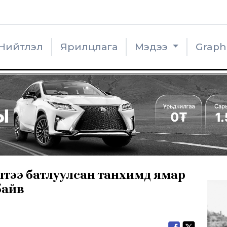
Нийтлэл
Ярилцлага
Мэдээ
Grap
лтээ батлуулсан танхимд ямар
байв