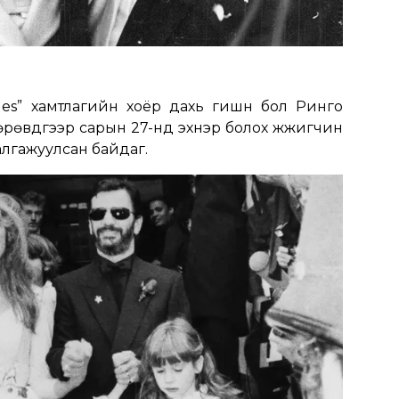
les” хамтлагийн хоёр дахь гишүүн бол Ринго
өрөвдүгээр сарын 27-нд эхнэр болох жүжигчин
алгажуулсан байдаг.