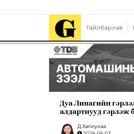
Тайлбарлав
Дуа Липагийн гэрлэ
алдартнууд гэрлэж 
Д.Халиунаа
2026-06-03