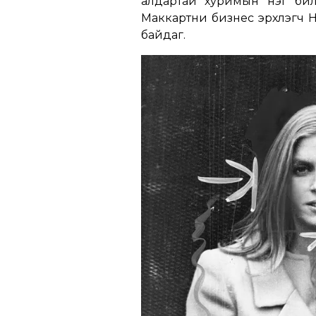
алдартай хуримын нэг би
Маккартни бизнес эрхлэгч 
байдаг.