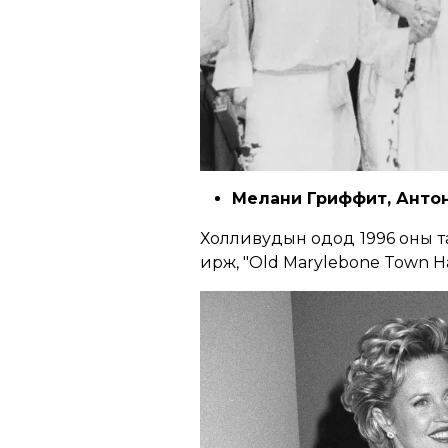
Мелани Гриффит, Анто
Холливудын одод 1996 оны та
ирж, ​​"Old Marylebone Town H