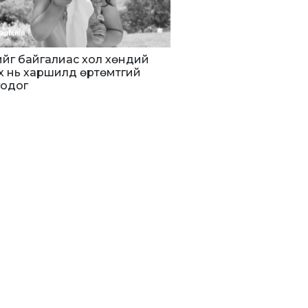
дийг байгалиас хол хөндий
х нь харшилд өртөмтгий
годог