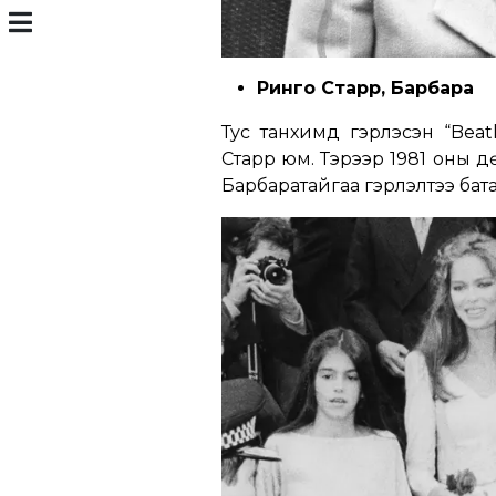
Ринго Старр, Барбара
Тус танхимд гэрлэсэн “Beat
Старр юм. Тэрээр 1981 оны д
Барбаратайгаа гэрлэлтээ бат