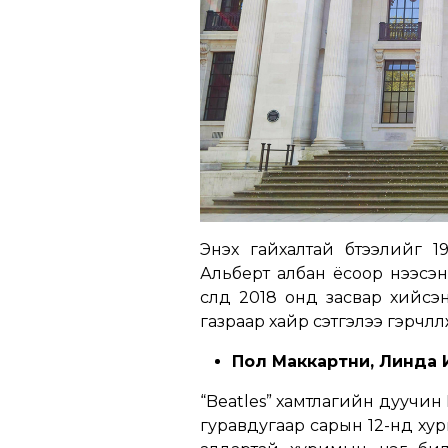
Энэхүү гайхалтай бүтээлийг
Альберт албан ёсоор нээсэн
сүүлд 2018 онд засвар хийсэ
газраар хайр сэтгэлээ гэрчлүү
Пол Маккартни, Линда 
“Beatles” хамтлагийн дуучин
гуравдугаар сарын 12-нд ху