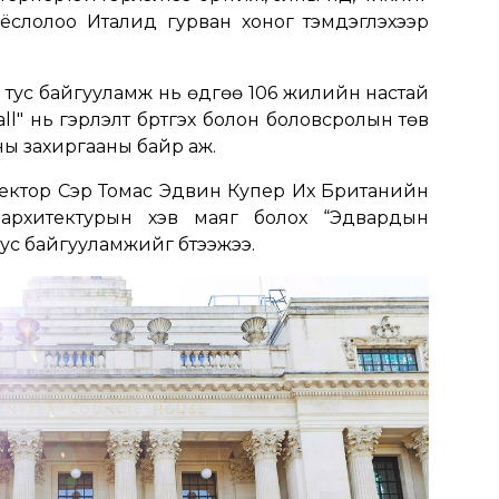
 ёслолоо Италид гурван хоног тэмдэглэхээр
 тус байгууламж нь өдгөө 106 жилийн настай
ll" нь гэрлэлт бүртгэх болон боловсролын төв
ны захиргааны байр аж.
тектор Сэр Томас Эдвин Купер Их Британийн
 архитектурын хэв маяг болох “Эдвардын
ус байгууламжийг бүтээжээ.