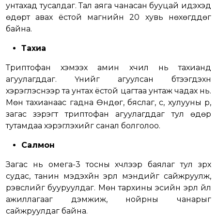
унтахад тусалдаг. Тал аяга чанасан бууцай идэхэд
өдөрт авах ёстой магнийн 20 хувь нөхөгддөг
байна.
Тахиа
Триптофан хэмээх амин хүчил нь тахианд
агуулагддаг. Үүнийг агуулсан бүтээгдэхүүн
хэрэглэснээр та унтах ёстой цагтаа унтаж чадах нь.
Мөн тахианаас гадна Өндөг, бяслаг, сүү, хулууны үр,
загас зэрэгт триптофан агуулагддаг тул өдөр
тутамдаа хэрэглэхийг санал болголоо.
Салмон
Загас нь омега-3 тосны хүчлээр баялаг тул зүрх
судас, танин мэдэхүйн эрүүл мэндийг сайжруулж,
үрэвслийг бууруулдаг. Мөн тархины эсийн эрүүл үйл
ажиллагааг дэмжиж, нойрны чанарыг
сайжруулдаг байна.