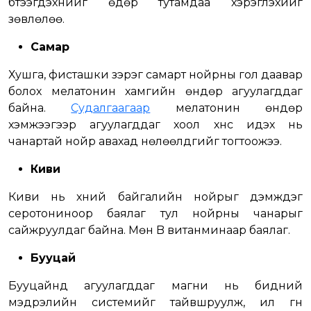
бүтээгдэхүүнийг өдөр тутамдаа хэрэглэхийг
зөвлөлөө.
Самар
Хушга, фисташки зэрэг самарт нойрны гол даавар
болох мелатонин хамгийн өндөр агуулагддаг
байна.
Судалгаагаар
мелатонин өндөр
хэмжээгээр агуулагддаг хоол хүнс идэх нь
чанартай нойр авахад нөлөөлдгийг тогтоожээ.
Киви
Киви нь хүний байгалийн нойрыг дэмждэг
серотониноор баялаг тул нойрны чанарыг
сайжруулдаг байна. Мөн B витанминаар баялаг.
Бууцай
Бууцайнд агуулагддаг магни нь бидний
мэдрэлийн системийг тайвшруулж, илүү гүн