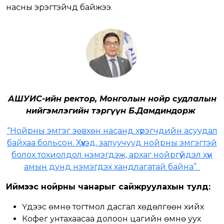
насны эрэгтэйчүүд байжээ.
АШУҮИС-ийн ректор, Монголын нойр судлалын
нийгэмлэгийн тэргүүн Б.Дамдиндорж
“Нойрны эмгэг зөвхөн насанд хүрэгчдийн асуудал
байхаа больсон. Хүүхэд, залуучууд нойрны эмгэгтэй
болох тохиолдол нэмэгдэж, архаг нойргүйдэл хүн
амын дунд нэмэгдэх хандлагатай байна”
Иймээс нойрны чанарыг сайжруулахын тулд:
Үдээс өмнө тогтмол дасгал хөдөлгөөн хийх
Кофег унтахаасаа долоон цагийн өмнө уух