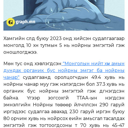
Хамгийн сүүлд буюу 2023 онд хийсэн судалгаагаар
монголд 10 хүн тутмын 5 нь нойрны эмгэгтэй гэж
оношлогджээ.
Мөн тус онд хэвлэгдсэн
"Монголын нийт хүн амын
дундах органик бус нойрны эмгэг ба нойрны
чанар"
судалгаанд оролцогчдын 49.4 хувь нь
нойрны чанар муу гэж үнэлэгдсэн бол 37.3 хувь нь
органик бус нойрны эмгэгтэй гэж дүгнэгдсэн
байна. Үүгээр зогсохгүй ТТАА-ын нэгдсэн
эмнэлгийн Нойрны төвөөр үйлчлүүлсэн 290 гаруй
иргэдээс судалгаа авахад 230 гаруй иргэн буюу
80 орчим хувь нь нойрсох үеийн амьсгал тасалдах
эмгэгтэй гэж тогтоогдсоны т 70 хувь нь 45-47