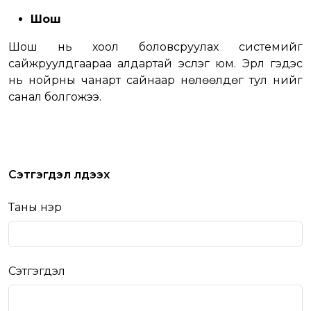
Шош
Шош нь хоол боловсруулах системийг
сайжруулдгаараа алдартай эслэг юм. Эрүүл гэдэс
нь нойрны чанарт сайнаар нөлөөлдөг тул үүнийг
санал болгожээ.
Сэтгэгдэл үлдээх
Таны нэр
Сэтгэгдэл