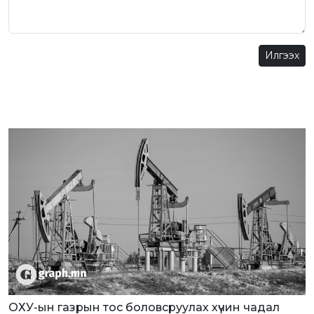
Илгээх
ОХУ-ын газрын тос боловсруулах хүчин чадал