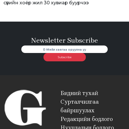
сүүлийн хоёр жил 30 хувиар буурчээ
Newsletter Subscribe
Subscribe
Бидний тухай
Сурталчилгаа
байршуулах
Редакцийн бодлого
Нууцлалын бодлого