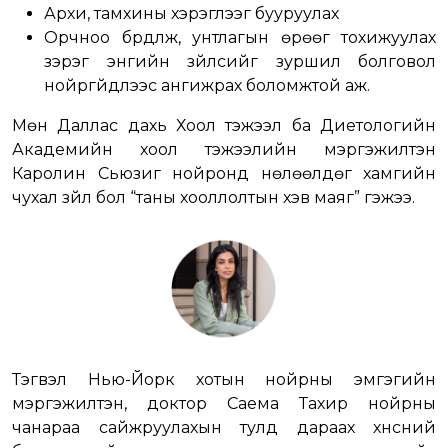
Архи, тамхины хэрэглээг бууруулах
Орчноо бүрдүүлж, унтлагын өрөөг тохижуулах
зэрэг энгийн зүйлсийг зуршил болговол
нойргүйдлээс ангижрах боломжтой аж.
Мөн Даллас дахь Хоол тэжээл ба Диетологийн
Академийн хоол тэжээлийн мэргэжилтэн
Каролин Сьюзиг нойронд нөлөөлдөг хамгийн
чухал зүйл бол “таны хооллолтын хэв маяг” гэжээ.
Тэгвэл Нью-Йорк хотын нойрны эмгэгийн
мэргэжилтэн, доктор Саема Тахир нойрны
чанараа сайжруулахын тулд дараах хүнсний