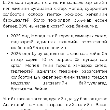
байдлаар гаргасан статистик мэдээллээр сүүлийн
нэг жилийн хугацаанд скүүтер, мопед, сурронтой
холбоотой ослоор гэмтэж хохирох, хөгжлийн
бэрхшээлтэй болох тохиолдол 35%-иар өссөн
бөгөөд 80% нь насанд хүрээгүй хүүхэд байна. Үүнд:
2025 онд Мопед, түүний төрөлд хамаарах скүүтер,
тэдгээртэй адилтгах тээврийн хэрэгсэлтэй
холбоотой 94 хэрэг зөрчил.
2026 онд буюу хөдөлгөөн эхэлснээс хойш 04
дүгээр сарын 10-ны өдрөөс 05 дугаар сар
хүртэл: Мопед, түүний төрөлд хамаарах скүүтер,
тэдгээртэй адилтгах тээврийн хэрэгсэлтэй
холбоотой 124 хэрэг зөрчлийн талаар гомдол
мэдээлэл цагдаагийн байгууллагад
бүртгэгдсэн байна.
Үүнийг таслан зогсоох, хуулийн дагуу болгох үүднээс
Авлигатай тэмцэх газраас нийслэлийн Засаг