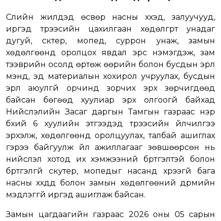
Сүүлийн жилүүдэд өсвөр насны хүүхэд, залуучууд,
иргэд түрээсийн цахилгаан хөдөлгүүрт унадаг
дугуй, скүүтер, мопед, суррон унаж, замын
хөдөлгөөнд оролцох явдал эрс нэмэгдэж, зам
тээврийн осолд өртөж өөрийн болон бусдын эрүүл
мэнд, эд материалын хохирол учруулах, бусдын
эрүүл аюулгүй орчинд зорчих эрх зөрчигдөөд
байсан бөгөөд хуулиар эрх олгоогүй байхад
Нийслэлийн Засаг даргын Тамгын газраас нэр
бүхий 6 хуулийн этгээдэд түрээсийн үйлчилгээ
эрхэлж, хөдөлгөөнд оролцуулах, талбай ашиглах
гэрээ байгуулж үйл ажиллагааг зөвшөөрсөн нь
нийслэл хотод их хэмжээний бүртгэлтэй болон
бүртгэлгүй скуүтер, мопедыг насанд хүрээгүй бага
насны хүүхдүүд болон замын хөдөлгөөний дүрмийн
мэдлэггүй иргэд ашиглаж байсан.
Замын цагдаагийн газраас 2026 оны 05 сарын