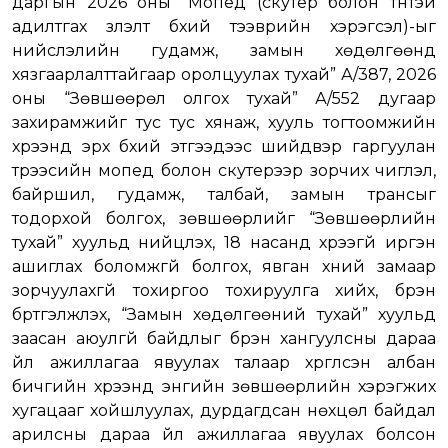
даргын 2026 оны “Мопед (скутер болон түүнтэй
адилтгах үзүүлэлт бүхий тээврийн хэрэгсэл)-ыг
нийслэлийн гудамж, замын хөдөлгөөнд
хязгаарлалттайгаар оролцуулах тухай” А/387, 2026
оны “Зөвшөөрөл олгох тухай” А/552 дугаар
захирамжийг тус тус хянаж, хууль тогтоомжийн
хүрээнд эрх бүхий этгээдээс шийдвэр гаргуулан
түрээсийн мопед болон скутерээр зорчих чиглэл,
байршил, гудамж, талбай, замын трансыг
тодорхой болгох, зөвшөөрлийг “Зөвшөөрлийн
тухай” хуульд нийцүүлэх, 18 насанд хүрээгүй иргэн
ашиглах боломжгүй болгох, явган хүний замаар
зорчуулахгүй тохиргоо тохируулга хийх, бүрэн
бүртгэлжүүлэх, “Замын хөдөлгөөний тухай” хуульд
заасан аюулгүй байдлыг бүрэн хангуулсны дараа
үйл ажиллагаа явуулах талаар хүргүүлсэн албан
бичгийн хүрээнд энгийн зөвшөөрлийн хэрэгжих
хугацааг хойшлуулах, дурдагдсан нөхцөл байдал
арилсны дараа үйл ажиллагаа явуулах болсон