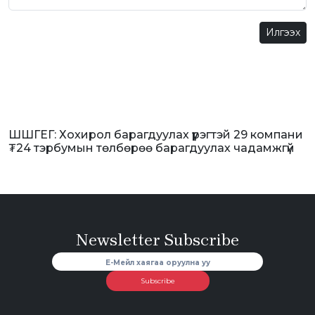
Илгээх
ШШГЕГ: Хохирол барагдуулах үүрэгтэй 29 компани
₮24 тэрбумын төлбөрөө барагдуулах чадамжгүй
Newsletter Subscribe
Subscribe