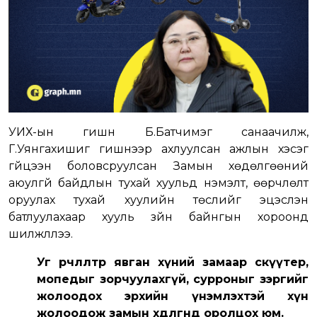
УИХ-ын гишүүн Б.Батчимэг санаачилж,
Г.Уянгахишиг гишүүнээр ахлуулсан ажлын хэсэг
гүйцээн боловсруулсан Замын хөдөлгөөний
аюулгүй байдлын тухай хуульд нэмэлт, өөрчлөлт
оруулах тухай хуулийн төслийг эцэслэн
батлуулахаар хууль зүйн байнгын хороонд
шилжүүллээ.
Уг өөрчлөлтөөр явган хүний замаар скүүтер,
мопедыг зорчуулахгүй, сурроныг зэргийг
жолоодох эрхийн үнэмлэхтэй хүн
жолоодож замын хөдөлгөөнд оролцох юм.