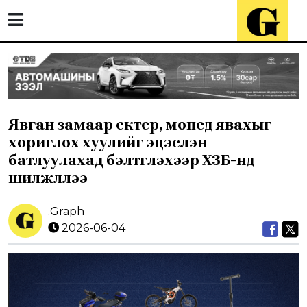
Явган замаар скүүтер, мопед явахыг
хориглох хуулийг эцэслэн
батлуулахад бэлтгүүлэхээр ХЗБ-нд
шилжүүллээ
.Graph
2026-06-04