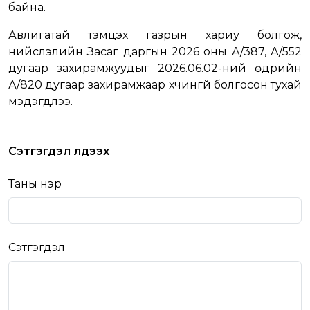
байна.
Авлигатай тэмцэх газрын хариу болгож,
нийслэлийн Засаг даргын 2026 оны А/387, А/552
дугаар захирамжуудыг 2026.06.02-ний өдрийн
А/820 дугаар захирамжаар хүчингүй болгосон тухай
мэдэгдлээ.
Сэтгэгдэл үлдээх
Таны нэр
Сэтгэгдэл