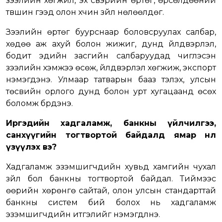
зээлийн хөгжил, эх үүсвэрийн өртөг, өрсөлдөөний
түвшин гээд олон хүчин зүйл нөлөөлдөг.
Зээлийн өртөг буурснаар боловсруулах салбар,
хөдөө аж ахуй болон жижиг, дунд үйлдвэрлэл,
бодит эдийн засгийн салбаруудад чиглэсэн
зээлийн хэмжээ өсөж, үйлдвэрлэл хөгжиж, экспорт
нэмэгдэнэ. Улмаар татварын бааз тэлэх, улсын
төсвийн орлого дунд болон урт хугацаанд өсөх
боломж бүрдэнэ.
Иргэдийн хадгаламж, банкны үйлчилгээ,
санхүүгийн тогтвортой байдалд ямар нөлөө
үзүүлэх вэ?
Хадгаламж эзэмшигчдийн хувьд хамгийн чухал
зүйл бол банкны тогтвортой байдал. Тиймээс
өөрийн хөрөнгө сайтай, олон улсын стандарттай
банкны систем бий болох нь хадгаламж
эзэмшигчдийн итгэлийг нэмэгдүүлнэ.