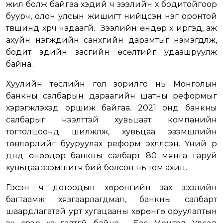
жил болж байгаа хэдий ч зээлийн хүү бодитойгоор
буурч, олон улсын жишигт нийцсэн нэг оронтой
түвшинд хүрч чадаагүй. Зээлийн өндөр хүү иргэд, аж
ахуйн нэгжүүдийн санхүүгийн дарамтыг нэмэгдүүлж,
бодит эдийн засгийн өсөлтийг удаашруулж
байна.
Хуулийн төслийн гол зорилго нь Монголын
банкны салбарын дараагийн шатны реформыг
хэрэгжүүлэхэд оршиж байгаа. 2021 онд банкны
салбарыг нээлттэй хувьцаат компанийн
тогтолцоонд шилжүүлж, хувьцаа эзэмшлийн
төвлөрлийг бууруулах реформ эхлүүлсэн. Үүний үр
дүнд өнөөдөр банкны салбарт 80 мянга гаруй
хувьцаа эзэмшигч бий болсон нь том ахиц.
Гэсэн ч дотоодын хөрөнгийн зах зээлийн
багтаамж хязгаарлагдмал, банкны салбарт
шаардлагатай урт хугацааны хөрөнгө оруулалтын