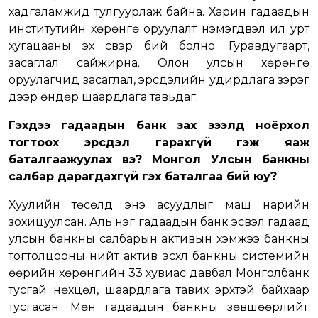
хадгаламжид тулгуурлаж байна. Харин гадаадын
институтийн хөрөнгө оруулалт нэмэгдвэл илүү урт
хугацааны эх үүсвэр бий болно. Гуравдугаарт,
засаглал сайжирна. Олон улсын хөрөнгө
оруулагчид засаглал, эрсдэлийн удирдлага зэрэг
дээр өндөр шаардлага тавьдаг.
Гэхдээ гадаадын банк зах зээлд ноёрхол
тогтоох эрсдэл гарахгүй гэж яаж
баталгаажуулах вэ? Монгол Улсын банкны
салбар дарагдахгүй гэх баталгаа бий юу?
Хуулийн төсөлд энэ асуудлыг маш нарийн
зохицуулсан. Аль нэг гадаадын банк эсвэл гадаад
улсын банкны салбарын активын хэмжээ банкны
тогтолцооны нийт актив эсхүл банкны системийн
өөрийн хөрөнгийн 33 хувиас давбал Монголбанк
тусгай нөхцөл, шаардлага тавих эрхтэй байхаар
тусгасан. Мөн гадаадын банкны зөвшөөрлийг