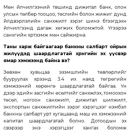
Мөн үйлчилгээний түвшинд дижитал банк, олон
улсын төлбөр тооцоо, төслийн болон жижиг дунд
үйлдвэрлэлийн санхүүжилт зэрэг шинэ бүтээгдэхүүн
үйлчилгээнүүд дагаж хөгжих боломжтой. Үүгээрээ
санхүүгийн хүртээмж мөн сайжирна.
Таны харж байгаагаар банкны салбарт ойрын
жилүүдэд шаардлагатай хөрөнгийн эх үүсвэр
ямар хэмжээнд байна вэ?
Зөвхөн хувьцаа эзэмшлийн төвлөрлийг
бууруулах хүрээнд 3.4 их наяд төгрөгийн
хэмжээний хөрөнгө шаардлагатай байгаа. Үүн
дээр эдийн засгийн өсөлтийг санхүүжүүлэх, томоохон
төсөл, ногоон санхүүжилт, дижитал шилжилт,
экспортын санхүүжилтийн зэрэг хэрэгцээг нэмбэл
банкны салбарт урт хугацаанд маш их хэмжээний
капитал шаардлагатай болно. Дотоодын эх
үүсвэрээр энэ хэрэгцээг хангах боломж