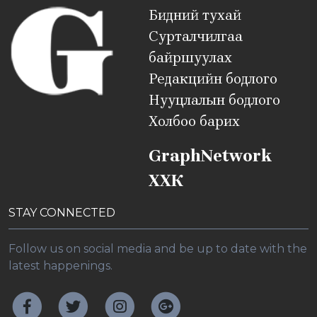
Бидний тухай
Сурталчилгаа
байршуулах
Редакцийн бодлого
Нууцлалын бодлого
Холбоо барих
GraphNetwork
ХХК
STAY CONNECTED
Follow us on social media and be up to date with the
latest happenings.