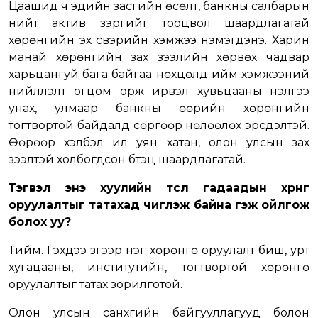
Цаашид ч эдийн засгийн өсөлт, банкны салбарын
нийт актив зэргийг тооцвол шаардлагатай
хөрөнгийн эх үүсвэрийн хэмжээ нэмэгдэнэ. Харин
манай хөрөнгийн зах зээлийн хөрвөх чадвар
харьцангуй бага байгаа нөхцөлд ийм хэмжээний
нийлүүлэлт огцом орж ирвэл хувьцааны үнэлгээ
унах, улмаар банкны өөрийн хөрөнгийн
тогтвортой байдалд сөргөөр нөлөөлөх эрсдэлтэй.
Өөрөөр хэлбэл илүү уян хатан, олон улсын зах
зээлтэй холбогдсон бүтэц шаардлагатай.
Тэгвэл энэ хуулийн төсөл гадаадын хөрөнгө
оруулалтыг татахад чиглэж байна гэж ойлгож
болох уу?
Тийм. Гэхдээ зүгээр нэг хөрөнгө оруулалт биш, урт
хугацааны, институтийн, тогтвортой хөрөнгө
оруулалтыг татах зорилготой.
Олон улсын санхүүгийн байгууллагууд болон