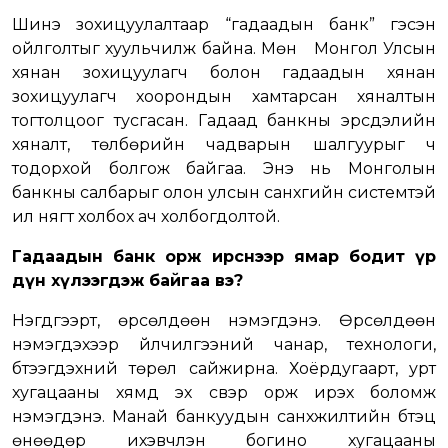
Шинэ зохицуулалтаар “гадаадын банк” гэсэн
ойлголтыг хуульчилж байна. Мөн Монгол Улсын
хянан зохицуулагч болон гадаадын хянан
зохицуулагч хоорондын хамтарсан хяналтын
тогтолцоог тусгасан. Гадаад банкны эрсдэлийн
хяналт, төлбөрийн чадварын шалгуурыг ч
тодорхой болгож байгаа. Энэ нь Монголын
банкны салбарыг олон улсын санхүүгийн системтэй
илүү нягт холбох ач холбогдолтой.
Гадаадын банк орж ирснээр ямар бодит үр
дүн хүлээгдэж байгаа вэ?
Нэгдүгээрт, өрсөлдөөн нэмэгдэнэ. Өрсөлдөөн
нэмэгдэхээр үйлчилгээний чанар, технологи,
бүтээгдэхүүний төрөл сайжирна. Хоёрдугаарт, урт
хугацааны хямд эх үүсвэр орж ирэх боломж
нэмэгдэнэ. Манай банкуудын санхүүжилтийн бүтэц
өнөөдөр ихэвчлэн богино хугацааны