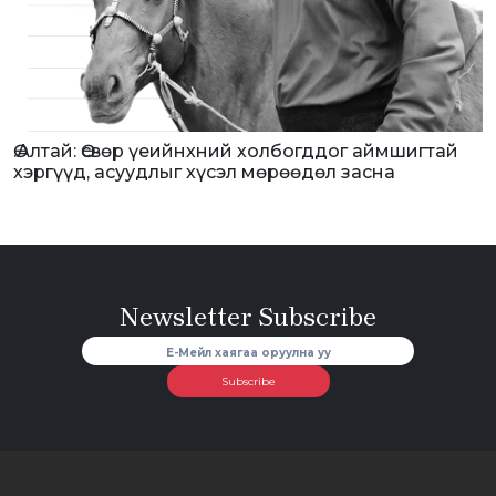
Ө.Алтай: Өсвөр үеийнхний холбогддог аймшигтай
хэргүүд, асуудлыг хүсэл мөрөөдөл засна
Newsletter Subscribe
Subscribe