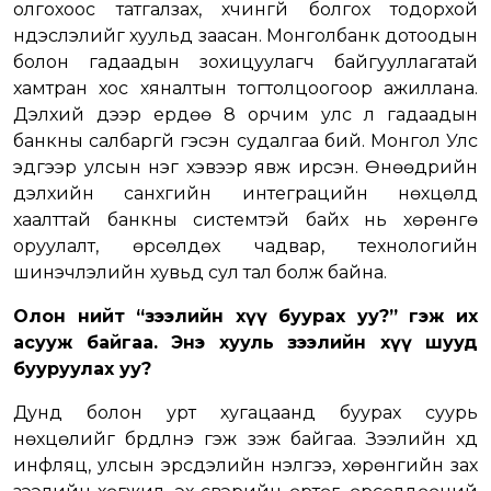
олгохоос татгалзах, хүчингүй болгох тодорхой
үндэслэлийг хуульд заасан. Монголбанк дотоодын
болон гадаадын зохицуулагч байгууллагатай
хамтран хос хяналтын тогтолцоогоор ажиллана.
Дэлхий дээр ердөө 8 орчим улс л гадаадын
банкны салбаргүй гэсэн судалгаа бий. Монгол Улс
эдгээр улсын нэг хэвээр явж ирсэн. Өнөөдрийн
дэлхийн санхүүгийн интеграцийн нөхцөлд
хаалттай банкны системтэй байх нь хөрөнгө
оруулалт, өрсөлдөх чадвар, технологийн
шинэчлэлийн хувьд сул тал болж байна.
Олон нийт “зээлийн хүү буурах уу?” гэж их
асууж байгаа. Энэ хууль зээлийн хүү шууд
бууруулах уу?
Дунд болон урт хугацаанд буурах суурь
нөхцөлийг бүрдүүлнэ гэж үзэж байгаа. Зээлийн хүүд
инфляц, улсын эрсдэлийн үнэлгээ, хөрөнгийн зах