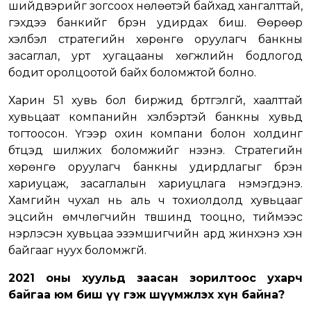
шийдвэрийг зогсоох нөлөөтэй байхад хангалттай,
гэхдээ банкийг бүрэн удирдах биш. Өөрөөр
хэлбэл стратегийн хөрөнгө оруулагч банкны
засаглал, урт хугацааны хөгжлийн бодлогод
бодит оролцоотой байх боломжтой болно.
Харин 51 хувь бол биржид бүртгэлгүй, хаалттай
хувьцаат компанийн хэлбэртэй банкны хувьд
тогтоосон. Үүгээр охин компани болон холдинг
бүтцэд шилжих боломжийг нээнэ. Стратегийн
хөрөнгө оруулагч банкны удирдлагыг бүрэн
хариуцаж, засаглалын хариуцлага нэмэгдэнэ.
Хамгийн чухал нь аль ч тохиолдолд хувьцааг
эцсийн өмчлөгчийн түвшинд тооцно, тиймээс
нэрлэсэн хувьцаа эзэмшигчийн ард жинхэнэ хэн
байгааг нуух боломжгүй.
2021 оны хуульд заасан зорилтоос ухарч
байгаа юм биш үү гэж шүүмжлэх хүн байна?