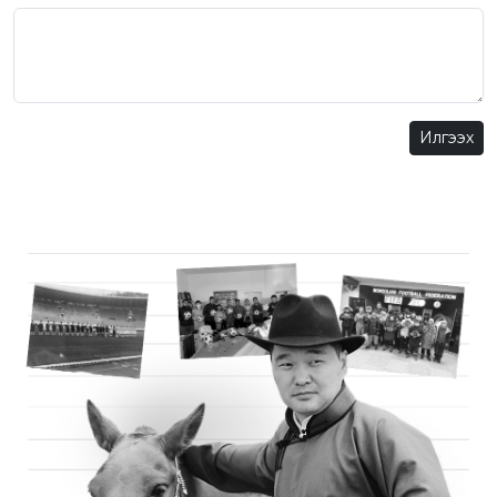
Илгээх