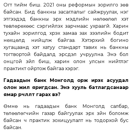
Огт тийм биш. 2021 оны реформын зорилго зөв
байсан. Бид банкны засаглалыг сайжруулах, нэг
этгээдэд банкны эрх мэдлийн нөлөөлөл хэт
төвлөрөхөөс сэргийлэх зарчмаас ухраагүй. Харин
тухайн зорилгод хүрэх замаа зах зээлийн бодит
нөхцөлд нийцүүлж байгаа. Хэтэрхий богино
хугацаанд хэт хатуу стандарт тавих нь банкны
тогтвортой байдалд эрсдэл учруулна. Энэ бол
онцгой зүйл биш, харин олон улсын нийтлэг
практикт ойртож байгаа хэрэг.
Гадаадын банк Монголд орж ирэх асуудал
олон жил яригдсан. Энэ хууль батлагдсанаар
ямар өөрчлөлт гарах вэ?
Өмнө нь гадаадын банк Монголд салбар,
төлөөлөгчийн газар байгуулах эрх зүйн боломж
байсан ч практик зохицуулалт нь тодорхой бус
байсан.