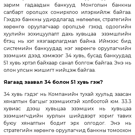
зарим гадаадын банкууд Монголын банкны
салбарт оролцох сонирхлоо илэрхийлж байгаа.
Гэхдээ банкны удирдлагад нөлөөлөх, стратегийн
хөрөнгө оруулагчаар оролцъё гэхэд одоогийн
хуулийн зохицуулалт дахь хувьцаа эзэмшлийн
бүтэц нь хэт хязгаарлагдмал байна. Иймээс бид
системийн банкуудад нэг хөрөнгө оруулагчийн
эзэмших дээд хэмжээг 34 хувь, бусад банкуудад
51 хувь хүртэл байхаар санал болгож байгаа. Энэ нь
олон улсын жишигт нийцэж байгаа.
Яагаад заавал 34 болон 51 хувь гэж?
34 хувь гэдэг нь Компанийн тухай хуульд заасан
хяналтын багцыг эзэмшихтэй холбоотой юм. 33.3
хувиас дээш хувьцаа эзэмших нь хувьцаа
эзэмшигчдийн хурлын шийдвэрт хориг тавих
буюу хяналтын бодит эрх олгодог. Энэ нь
стратегийн хөрөнгө оруулагчид банкны томоохон