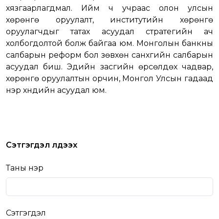
хязгаарлагдмал. Ийм ч учраас олон улсын
хөрөнгө оруулалт, институтийн хөрөнгө
оруулагчдыг татах асуудал стратегийн ач
холбогдолтой болж байгаа юм. Монголын банкны
салбарын реформ бол зөвхөн санхүүгийн салбарын
асуудал биш. Эдийн засгийн өрсөлдөх чадвар,
хөрөнгө оруулалтын орчин, Монгол Улсын гадаад
нэр хүндийн асуудал юм.
Сэтгэгдэл үлдээх
Таны нэр
Сэтгэгдэл