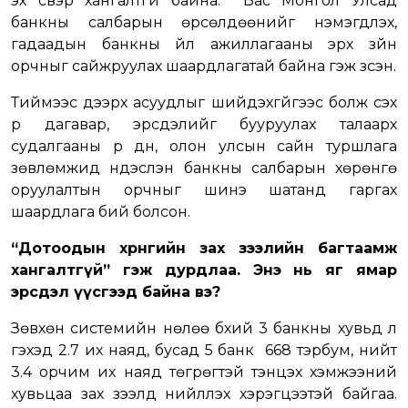
эх үүсвэр хангалтгүй байна. Бас Монгол Улсад
банкны салбарын өрсөлдөөнийг нэмэгдүүлэх,
гадаадын банкны үйл ажиллагааны эрх зүйн
орчныг сайжруулах шаардлагатай байна гэж үзсэн.
Тиймээс дээрх асуудлыг шийдэхгүйгээс болж үүсэх
үр дагавар, эрсдэлийг бууруулах талаарх
судалгааны үр дүн, олон улсын сайн туршлага
зөвлөмжид үндэслэн банкны салбарын хөрөнгө
оруулалтын орчныг шинэ шатанд гаргах
шаардлага бий болсон.
“Дотоодын хөрөнгийн зах зээлийн багтаамж
хангалтгүй” гэж дурдлаа. Энэ нь яг ямар
эрсдэл үүсгээд байна вэ?
Зөвхөн системийн нөлөө бүхий 3 банкны хувьд л
гэхэд 2.7 их наяд, бусад 5 банк 668 тэрбум, нийт
3.4 орчим их наяд төгрөгтэй тэнцэх хэмжээний
хувьцаа зах зээлд нийлүүлэх хэрэгцээтэй байгаа.