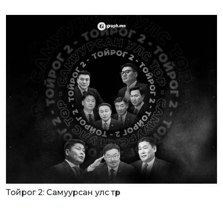
Тойрог 2: Самуурсан улс төр