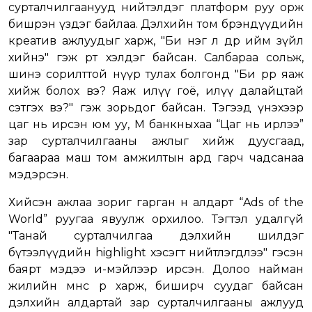
сурталчилгаанууд нийтэлдэг платформ руу орж
бишрэн үздэг байлаа. Дэлхийн том брэндүүдийн
креатив ажлуудыг харж, "Би нэг л өдөр ийм зүйл
хийнэ" гэж өөртөө хэлдэг байсан. Салбараа сольж,
шинэ сорилттой нүүр тулах болгонд "Би өөрөөр яаж
хийж болох вэ? Яаж илүү гоё, илүү далайцтай
сэтгэх вэ?" гэж зорьдог байсан. Тэгээд үнэхээр
цаг нь ирсэн юм уу, М банкныхаа “Цаг нь ирлээ”
зар сурталчилгааны ажлыг хийж дуусгаад,
багаараа маш том амжилтын ард гарч чадсанаа
мэдэрсэн.
Хийсэн ажлаа зориг гарган өнөө алдарт “Ads of the
World” руугаа явуулж орхилоо. Тэгтэл удалгүй
"Танай сурталчилгаа дэлхийн шилдэг
бүтээлүүдийн highlight хэсэгт нийтлэгдлээ" гэсэн
баярт мэдээ и-мэйлээр ирсэн. Долоо найман
жилийн өмнөөөс өөрөө харж, биширч суудаг байсан
дэлхийн алдартай зар сурталчилгааны ажлууд