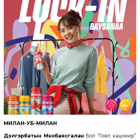
МИЛАН-УБ-МИЛАН
Дэлгэрбатын Мөнхбаясгалан
бол “Гоёл кашмир”