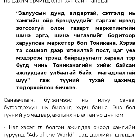
нь цахим орчинд олон хүн сайн таньдаг.
“Залуусын дунд алдартай, сэтгэлд нь
хамгийн ойр брэндүүдийг гаргаж ирээд
зогсохгүй олон газарт маркетингийн
шинэ арга, шинэ чиглэлийг бодитоор
харуулсан маркетер бол Тоникана. Хэрэв
та сошиал дээр хөгжилтэй пост, цаг үеэ
мэдэрсэн трэнд байршуулалт харвал тэр
бүгд чинь Тониканагийн хийж байсан
ажлуудаас улбаатай байх магадлалтай
шүү” гэж түүний тухай цахимд
тодорхойлон бичжээ.
Санаачлагч, бүтээгчээс нь илүү санаа,
бүтээгдэхүүн нь бидэнд хүрч байна. Энэ бол
түүний ур чадвар, ажлынх нь алтан үр дүн юм.
- Нэг хэсэг өглөө болгон ажилдаа очоод хамгийн
түрүүнд “Ads of the World” гээд дэлхийн шилдэг