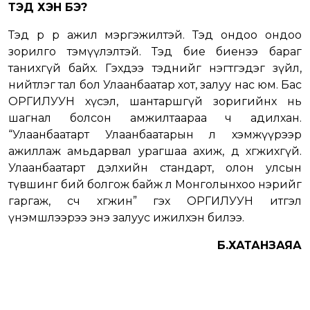
ТЭД ХЭН БЭ?
Тэд өөр өөр ажил мэргэжилтэй. Тэд ондоо ондоо
зорилго тэмүүлэлтэй. Тэд бие биенээ бараг
танихгүй байх. Гэхдээ тэднийг нэгтгэдэг зүйл,
нийтлэг тал бол Улаанбаатар хот, залуу нас юм. Бас
ОРГИЛУУН хүсэл, шантаршгүй зоригийнх нь
шагнал болсон амжилтаараа ч адилхан.
“Улаанбаатарт Улаанбаатарын л хэмжүүрээр
ажиллаж амьдарвал урагшаа ахиж, өөдөө хөгжихгүй.
Улаанбаатарт дэлхийн стандарт, олон улсын
түвшинг бий болгож байж л Монголынхоо нэрийг
гаргаж, өсч хөгжинө” гэх ОРГИЛУУН итгэл
үнэмшлээрээ энэ залуус ижилхэн билээ.
Б.ХАТАНЗАЯА