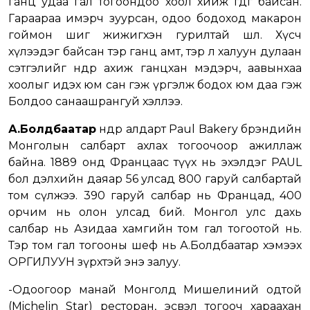
ганц удаа гал тогоондоо хоол хийж өгдөг байсан.
Гараараа имэрч зуурсан, одоо бодоход макарон
гоймон шиг жижигхэн гурилтай шөл. Хүсч
хүлээдэг байсан тэр ганц амт, тэр л халуун дулаан
сэтгэлийг өнөөдөр ахиж ганцхан мэдэрч, аавынхаа
хоолыг идэх юм сан гэж үргэлж бодох юм даа гэж
Болдоо санаашрангуй хэллээ.
А.Болдбаатар
өнөөдөр алдарт Paul Bakery брэндийн
Moнголын салбарт ахлах тогоочоор ажиллаж
байна. 1889 онд Францаас түүх нь эхэлдэг PAUL
бол дэлхийн даяар 56 улсад 800 гаруй салбартай
том сүлжээ. 390 гаруй салбар нь Францад, 400
орчим нь олон улсад бий. Монгол улс дахь
салбар нь Азидаа хамгийн том гал тогоотой нь.
Тэр том гал тогооны шеф нь А.Болдбаатар хэмээх
ОРГИЛУУН зүрхтэй энэ залуу.
-Одоогоор манай Монголд Мишелиний одтой
(Michelin Star) ресторан, эсвэл тогооч хараахан