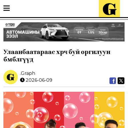
Улаанбаатараас хөөрч буй оргилуун
бөмбөлгүүд
.Graph
2026-06-09