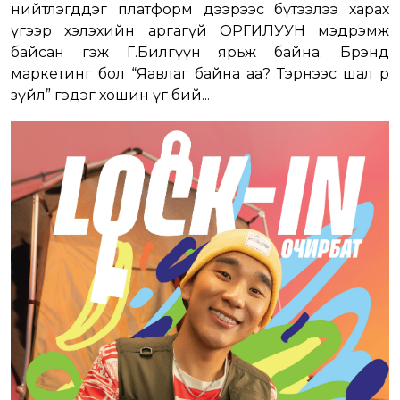
нийтлэгддэг платформ дээрээс бүтээлээ харах
үгээр хэлэхийн аргагүй ОРГИЛУУН мэдрэмж
байсан гэж Г.Билгүүн ярьж байна. Брэнд
маркетинг бол “Яавлаг байна аа? Тэрнээс шал өөр
зүйл” гэдэг хошин үг бий...