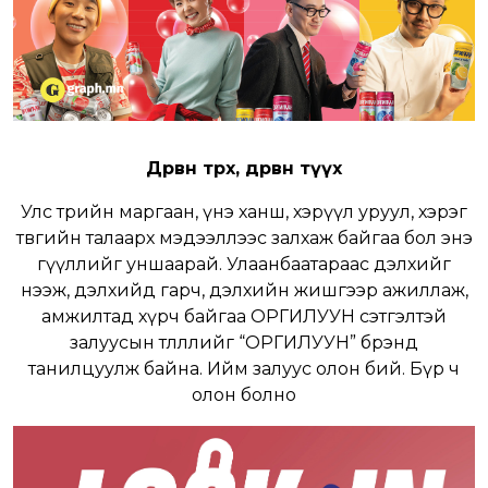
Дөрвөн төрх, дөрвөн түүх
Улс төрийн маргаан, үнэ ханш, хэрүүл уруул, хэрэг
төвгийн талаарх мэдээллээс залхаж байгаа бол энэ
өгүүллийг уншаарай. Улаанбаатараас дэлхийг
нээж, дэлхийд гарч, дэлхийн жишгээр ажиллаж,
амжилтад хүрч байгаа ОРГИЛУУН сэтгэлтэй
залуусын төлөөллийг “ОРГИЛУУН” брэнд
танилцуулж байна. Ийм залуус олон бий. Бүр ч
олон болно