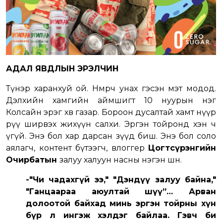
АДАЛ ЯВДЛЫН ЭРЭЛЧИН
Түнэр харанхуй ой. Нөмөрч унах гэсэн мэт модод.
Дэлхийн хамгийн аймшигт 10 нуурын нэг
Колсайн эрэг хөвөө газар. Бороон дусалтай хамт нүүр
рүү ширвэх жихүүн салхи. Эргэн тойронд хэн ч
үгүй. Энэ бол хар дарсан зүүд биш. Энэ бол соло
аялагч, контент бүтээгч, влоггер
Цогтсүрэнгийн
Очирбатын
залуу халуун насны нэгэн шөнө.
-"Чи чадахгүй ээ," "Дэндүү залуу байна,"
"Ганцаараа аюултай шүү”… Арван
долоотой байхад минь эргэн тойрны хүн
бүр л ингэж хэлдэг байлаа. Гэвч би