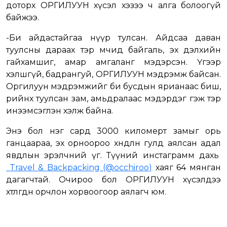
доторх ОРГИЛУУН хүсэл хэзээ ч алга болоогүй
байжээ.
-Би айдастайгаа нүүр тулсан. Айдсаа даван
туулсны дараах тэр мөчид байгаль, эх дэлхийн
гайхамшиг, амар амгаланг мэдэрсэн. Үгээр
хэлшгүй, бадрангуй, ОРГИЛУУН мэдрэмж байсан.
Оргилуун мэдрэмжийг би бусдын ярианаас биш,
өөрийнхөө туулсан зам, амьдралаас мэдэрдэг гэж тэр
инээмсэглэн хэлж байна.
Энэ бол нэг сард 3000 киломерт замыг орь
ганцаараа, эх орноороо хөндлөн гулд аялсан адал
явдлын эрэлчний үг. Түүний инстаграмм дахь
⁠Travel & Backpacking (@occhiroo)
хаяг 64 мянган
дагагчтай. Очироо бол ОРГИЛУУН хүсэлдээ
хөтлөгдөн орчлон хорвоогоор аялагч юм.