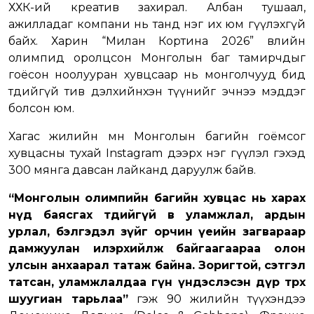
ХХК-ий креатив захирал. Албан тушаал,
ажилладаг компани нь танд нэг их юм өгүүлэхгүй
байх. Харин “Милан Кортина 2026” өвлийн
олимпид оролцсон Монголын баг тамирчдыг
гоёсон ноолууран хувцсаар нь монголчууд бид
төдийгүй тив дэлхийнхэн түүнийг эчнээ мэддэг
болсон юм.
Хагас жилийн өмнө Монголын багийн гоёмсог
хувцасны тухай Instagram дээрх нэг өгүүлэл гэхэд
300 мянга давсан лайканд даруулж байв.
“Монголын олимпийн багийн хувцас нь харах
нүд баясгах төдийгүй өв уламжлал, ардын
урлал, бэлгэдэл зүйг орчин үеийн загвараар
дамжуулан илэрхийлж байгаагаараа олон
улсын анхаарал татаж байна. Зоригтой, сэтгэл
татсан, уламжлалдаа гүн үндэслэсэн дүр төрх
шуугиан тарьлаа”
гэж 90 жилийн түүхэндээ