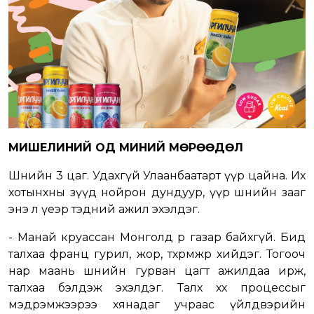
МИШЕЛИНИЙ ОД МИНИЙ МӨРӨӨДӨЛ
Шөнийн 3 цаг. Удахгүй Улаанбаатарт үүр цайна. Их
хотынхны зүүд нойрон дундуур, үүр шөнийн зааг
энэ л үеэр тэдний ажил эхэлдэг.
- Манай круассан Монголд өөр газар байхгүй. Бид
талхаа франц гурил, жор, төхөөрөмжөөр хийдэг. Тогооч
нар маань шөнийн гурван цагт ажилдаа ирж,
талхаа бэлдэж эхэлдэг. Талх хөөх процессыг
мэдрэмжээрээ хянадаг учраас үйлдвэрийн