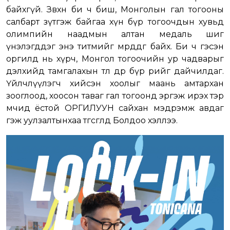
байхгүй. Зөвхөн би ч биш, Монголын гал тогооны
салбарт зүтгэж байгаа хүн бүр тогоочдын хувьд
олимпийн наадмын алтан медаль шиг
үнэлэгддэг энэ титмийг мөрөөддөг байх. Би ч гэсэн
оргилд нь хүрч, Монгол тогоочийн ур чадварыг
дэлхийд тамгалахын төлөө өдөр бүр өөрийгөө дайчилдаг.
Үйлчлүүлэгч хийсэн хоолыг маань амтархан
зооглоод, хоосон таваг гал тогоонд эргэж ирэх тэр
мөчид ёстой ОРГИЛУУН сайхан мэдрэмж авдаг
гэж уулзалтынхаа төгсгөлд Болдоо хэллээ.