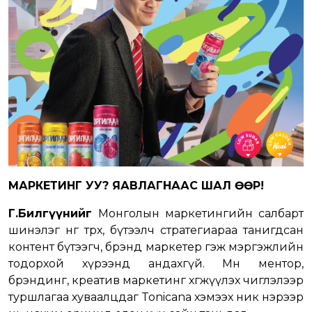
МАРКЕТИНГ УУ? ЯАВЛАГНААС ШАЛ ӨӨР!
Г.Билгүүнийг
Монголын маркетингийн салбарт
шинэлэг өнгө төрх, бүтээлч стратегиараа танигдсан
контент бүтээгч, брэнд маркетер гэж мэргэжлийн
тодорхой хүрээнд андахгүй. Мөн ментор,
брэндинг, креатив маркетинг хөгжүүлэх чиглэлээр
туршлагаа хуваалцдаг Tonicana хэмээх ник нэрээр