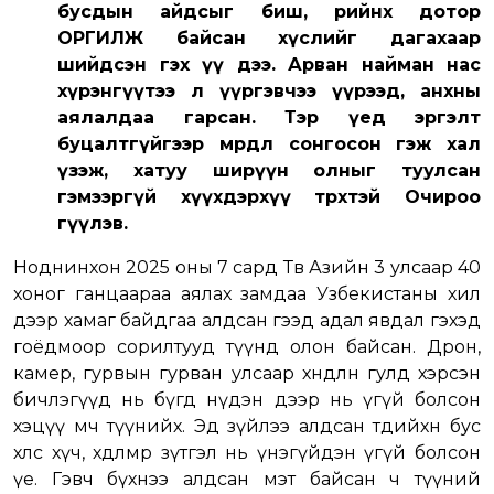
бусдын айдсыг биш, өөрийнхөө дотор
ОРГИЛЖ байсан хүслийг дагахаар
шийдсэн гэх үү дээ. Арван найман нас
хүрэнгүүтээ л үүргэвчээ үүрээд, анхны
аялалдаа гарсан. Тэр үед эргэлт
буцалтгүйгээр мөрөөдлөө сонгосон гэж хал
үзэж, хатуу ширүүн олныг туулсан
гэмээргүй хүүхдэрхүү төрхтэй Очироо
өгүүлэв.
Ноднинхон 2025 оны 7 сард Төв Азийн 3 улсаар 40
хоног ганцаараа аялах замдаа Узбекистаны хил
дээр хамаг байдгаа алдсан гээд адал явдал гэхэд
гоёдмоор сорилтууд түүнд олон байсан. Дрон,
камер, гурвын гурван улсаар хөндлөн гулд хэрсэн
бичлэгүүд нь бүгд нүдэн дээр нь үгүй болсон
хэцүү мөч түүнийх. Эд зүйлээ алдсан төдийхөн бус
хөлс хүч, хөдөлмөр зүтгэл нь үнэгүйдэн үгүй болсон
үе. Гэвч бүхнээ алдсан мэт байсан ч түүний