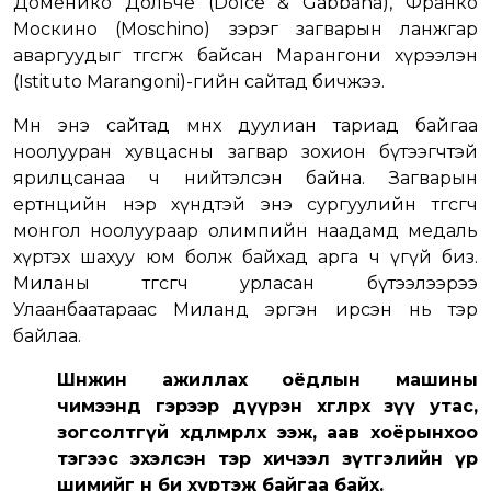
Доменико Дольче (Dolce & Gabbana), Франко
Москино (Moschino) зэрэг загварын ланжгар
аваргуудыг төгсгөж байсан Марангони хүрээлэн
(Istituto Marangoni)-гийн сайтад бичжээ.
Мөн энэ сайтад мөнөөх дуулиан тариад байгаа
ноолууран хувцасны загвар зохион бүтээгчтэй
ярилцсанаа ч нийтэлсэн байна. Загварын
ертөнцийн нэр хүндтэй энэ сургуулийн төгсөгч
монгол ноолуураар олимпийн наадамд медаль
хүртэх шахуу юм болж байхад арга ч үгүй биз.
Миланы төгсөгч урласан бүтээлээрээ
Улаанбаатараас Миланд эргэн ирсэн нь тэр
байлаа.
Шөнөжин ажиллах оёдлын машины
чимээнд гэрээр дүүрэн хөглөрөх зүү утас,
зогсолтгүй хөдөлмөрлөх ээж, аав хоёрынхоо
тэгээс эхэлсэн тэр хичээл зүтгэлийн үр
шимийг өнөө би хүртэж байгаа байх.