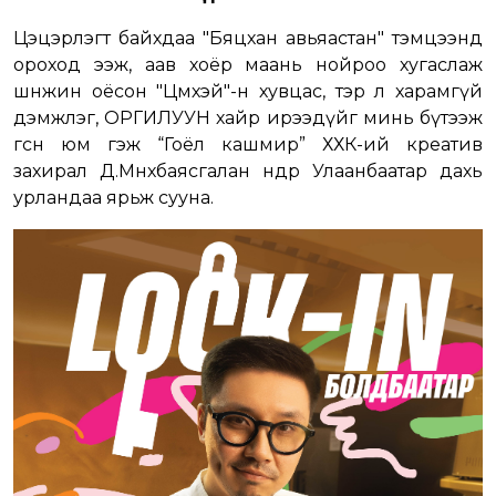
Цэцэрлэгт байхдаа "Бяцхан авьяастан" тэмцээнд
ороход ээж, аав хоёр маань нойроо хугаслаж
шөнөжин оёсон "Цөмөөхэй"-н хувцас, тэр л харамгүй
дэмжлэг, ОРГИЛУУН хайр ирээдүйг минь бүтээж
өгсөн юм гэж “Гоёл кашмир” ХХК-ий креатив
захирал Д.Мөнхбаясгалан өнөөдөр Улаанбаатар дахь
урландаа ярьж сууна.