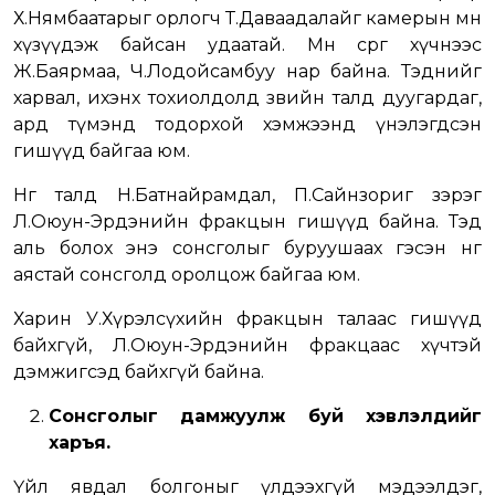
Х.Нямбаатарыг орлогч Т.Даваадалайг камерын өмнө
хүзүүдэж байсан удаатай. Мөн сөрөг хүчнээс
Ж.Баярмаа, Ч.Лодойсамбуу нар байна. Тэднийг
харвал, ихэнх тохиолдолд зөвийн талд дуугардаг,
ард түмэнд тодорхой хэмжээнд үнэлэгдсэн
гишүүд байгаа юм.
Нөгөө талд Н.Батнайрамдал, П.Сайнзориг зэрэг
Л.Оюун-Эрдэнийн фракцын гишүүд байна. Тэд
аль болох энэ сонсголыг буруушаах гэсэн өнгө
аястай сонсголд оролцож байгаа юм.
Харин У.Хүрэлсүхийн фракцын талаас гишүүд
байхгүй, Л.Оюун-Эрдэнийн фракцаас хүчтэй
дэмжигсэд байхгүй байна.
Сонсголыг дамжуулж буй хэвлэлүүдийг
харъя.
Үйл явдал болгоныг үлдээхгүй мэдээлдэг,