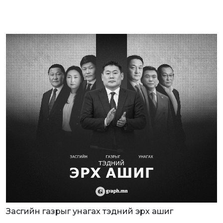
Засгийн газрыг унагах тэдний эрх ашиг