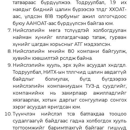
татвараас бүрдүүлжээ. Тодруулбал, 1.9 их
наядыг бидний цалин бүрээсээ төлдөг ХХОАТ-
аас, үлдсэн 818 тэрбумыг ажил олгогчдоос
буюу ААНОАТ-аас бүрдүүлсэн байгаа юм.
Нийслэлийн мега төслүүдтэй холбогдуулан
найман хүнийг яллагдагчаар татаж, гурван
хүнийг цагдан хорьсныг АТГ мэдээлсэн.
Нийслэлийн өмчийн 80 компани байгуулж,
хувийн хэвшилтэй өрсөлдөж байна.
Нийслэлийн хууль, эрх зүйн асуудал хөндөгдлөө.
Тодруулбал, НИТХ-ын төлөөлөгчид цалин авдаггүй
байдлыг болиулах, бүгд бүгдээрээ
нийслэлийн компаниудын ТУЗ-д суудгийг,
компанийнх нь захирлаар ажилладгийг
хязгаарлах, хотын даргыг сонгуулиар сонгох
зэрэг асуудал яригдсан юм.
Түүнчлэн нийслэл төсвөө батлахдаа тооцоо
судалгаагүй байдгаас гадна холбогдох хууль
тогтоомжийг баримтлахгүй байгааг гишүүд