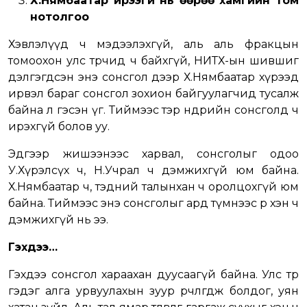
Х.Нямбаатар ирээгүй нь өөрөө хамгийн том
нотолгоо
Хэвлэлүүд ч мэдээлэхгүй, аль аль фракцын
томоохон улс төрчид ч байхгүй, НИТХ-ын шившиг
дэлгэгдсэн энэ сонсгол дээр Х.Нямбаатар хүрээд
ирвэл бараг сонсгол зохион байгуулагчид тусалж
байна л гэсэн үг. Тиймээс тэр өнөөдрийн сонсголд ч
ирэхгүй болов уу.
Эдгээр жишээнээс харвал, сонсголыг одоо
У.Хүрэлсүх ч, Н.Учрал ч дэмжихгүй юм байна.
Х.Нямбаатар ч, тэдний талынхан ч оролцохгүй юм
байна. Тиймээс энэ сонсголыг ард түмнээс өөр хэн ч
дэмжихгүй нь ээ.
Гэхдээ…
Гэхдээ сонсгол хараахан дуусаагүй байна. Улс төр
гэдэг алга урвуулахын зуур өөрчлөгдөж болдог, уян