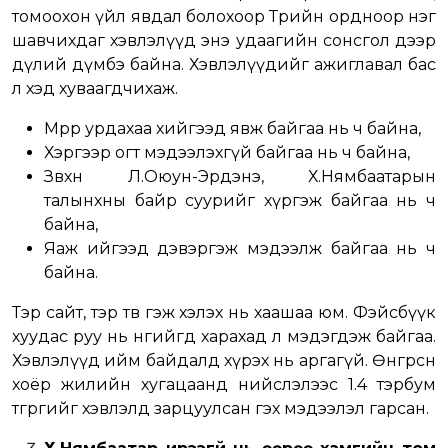
томоохон үйл явдал болохоор Төрийн ордноор нэг
шавчихдаг хэвлэлүүд энэ удаагийн сонсгол дээр
дүлий дүмбэ байна. Хэвлэлүүдийг ажиглавал бас
л хэд хуваагдчихаж.
Мөрөөрөө урдахаа хийгээд явж байгаа нь ч байна,
Хэргээр огт мэдээлэхгүй байгаа нь ч байна,
Зөвхөн Л.Оюун-Эрдэнэ, Х.Нямбаатарын
талынхны байр суурийг хүргэж байгаа нь ч
байна,
Яаж ийгээд дэвэргэж мэдээлж байгаа нь ч
байна.
Тэр сайт, тэр тв гэж хэлэх нь хаашаа юм. Фэйсбүүк
хуудас руу нь өнгийгөөд харахад л мэдэгдэж байгаа.
Хэвлэлүүд ийм байдалд хүрэх нь аргагүй. Өнгөрсөн
хоёр жилийн хугацаанд нийслэлээс 1.4 тэрбум
төгрөгийг хэвлэлд зарцуулсан гэх мэдээлэл гарсан.