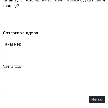
хатан зүйл. Аль тал ямар төлөвлөгөө гаргаж суухыг хэн ч
таашгүй.
Сэтгэгдэл үлдээх
Таны нэр
Сэтгэгдэл
Илгээх