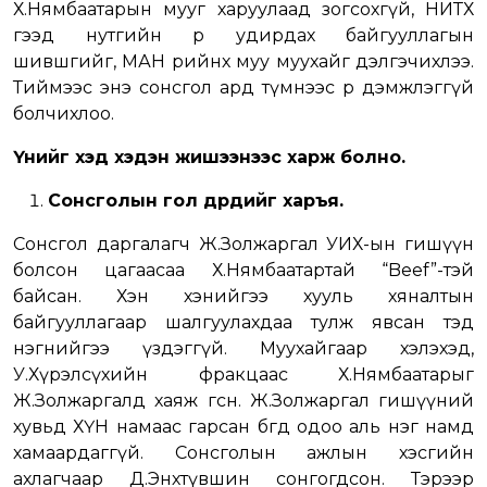
Х.Нямбаатарын мууг харуулаад зогсохгүй, НИТХ
гээд нутгийн өөрөө удирдах байгууллагын
шившгийг, МАН өөрийнхөө муу муухайг дэлгэчихлээ.
Тиймээс энэ сонсгол ард түмнээс өөр дэмжлэггүй
болчихлоо.
Үүнийг хэд хэдэн жишээнээс харж болно.
Сонсголын гол дүрүүдийг харъя.
Сонсгол даргалагч Ж.Золжаргал УИХ-ын гишүүн
болсон цагаасаа Х.Нямбаатартай “Beef”-тэй
байсан. Хэн хэнийгээ хууль хяналтын
байгууллагаар шалгуулахдаа тулж явсан тэд
нэгнийгээ үздэггүй. Муухайгаар хэлэхэд,
У.Хүрэлсүхийн фракцаас Х.Нямбаатарыг
Ж.Золжаргалд хаяж өгсөн. Ж.Золжаргал гишүүний
хувьд ХҮН намаас гарсан бөгөөд одоо аль нэг намд
хамаардаггүй. Сонсголын ажлын хэсгийн
ахлагчаар Д.Энхтүвшин сонгогдсон. Тэрээр