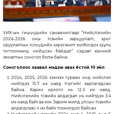
УИХ-ын гишүүдийн санаачилгаар “Нийслэлийн
2024-2026 оны төсвийн зарцуулалт, хөрөнгө
оруулалтын төслүүдийн хэрэгжилт холбогдох хууль
тогтоомжид нийцсэн байдал” сэдэвт ерөнхий
хяналтын сонсгол болж байна.
Сонсголоос заавал мэдэж авах ёстой 10 зүйл
2024, 2025, 2026 хэмээх гурван онд нийслэл
нийтдээ 15.7 их наяд төгрөгийг зарлагадсан
байна. Харин орлого нь 12.3 их наяд.
Нийслэлийн төсвийн алдагдал нь нийтдээ 3.4
их наяд байгаа юм. Зарим жилд улсын төсвийн
алдагдлаас ч их байх тохиолдол байсан.