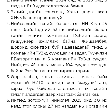
Нийслэлийн төсвийг 2024 онд 4, 2025 онд 5
гээд нийт 9 удаа тодотгосон байна.
Эхний өдрийн сонсголд Хотын дарга асан
Х.Нямбаатар оролцоогүй.
Нийслэлийн төсвийг баталж өгдөг НИТХ-ын 45
төлөөлөгч бий. Тэдний 43 нь нийслэлийн болон
төрийн өмчийн компанид ТУЗ-ийн дарга,
гишүүнээр ажиллаж байна. Жишээлбэл,
шоронд хоригдож буй Т.Даваадалай гэхэд 5
компанийн ТУЗ-д сууж цалин авдаг. Түүнчлэн
Г.Батзориг мөн л 5 компанийн ТУЗ-д суудаг.
Нийтдээ 45 төлөөлөгч маань 104 суудал эзэлдэг
байна. Энэ бол ашиг сонирхлын зөрчил.
Өөрөөр хэлбэл, хотын захиргааг хянаж байх
үүрэгтэй НИТХ төлөөлөгчид өөрсдөө “хахууль” авч,
хараат бус байдлаа алдчихсан нь төсвийн
тэлэлт, алдагдал дээр харагдаж байгаа юм.
Ингээд зогсохгүй, нийслэл 2025 онд 3.8 их
наяд төгрөг олсны 2.7 их наядыг нь иргэдийн