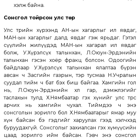
хэлж байна.
Сонсгол тойрсон улс төр
Улс төрийн хүрээнд АН-ын хагарлыг ил явдаг,
МАН-ын хагарлыг далд явдаг гэж ярьдаг. Гэтэл
сүүлийн жилүүдэд МАН-ын хагарал ил явдаг
болж, У.Хүрэлсүх талынхан, Л.Оюун-Эрдэнийн
талынхан гэсэн хоёр фракц болсон. Одоогийн
байдлаар У.Хүрэлсүх талынхан ялалтаа бүрэн
авсан ч Засгийн газрын, тэр тусмаа Н.Учралын
суудал тийм ч бат бэх биш байгаа. Хамгийн гол
нь, Л.Оюун-Эрдэнийн хөл гар, дэмжлэгийг
таслахын тулд Х.Нямбаатар гэх хүнийг улс төрөөс
арчих нь хамгийн чухал. Тиймдээ ч энэ
сонсголын зорилго бол Х.Нямбаатарыг ямар муу
хүн байсан бэ гэдгийг харуулах гээд хэлчхэд
буруудахгүй. Сонсголыг захиалсан гэх хүмүүсийн
цаад зорилго ийм байсан. Гэвч энэ сонсгол