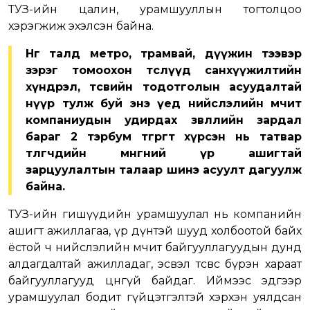
ТУЗ-ийн цалин, урамшууллын тогтолцоо
хэрэгжиж эхэлсэн байна.
Нөгөө талд метро, трамвай, дүүжин тээвэр
зэрэг томоохон төслүүд санхүүжилтийн
хүндрэл, төсвийн тодотголын асуудалтай
нүүр тулж буй энэ үед нийслэлийн өмчит
компаниудын удирдах зөвлөлийн зардал
бараг 2 тэрбум төгрөгт хүрсэн нь татвар
төлөгчдийн мөнгөний үр ашигтай
зарцуулалтын талаар шинэ асуулт дагуулж
байна.
ТУЗ-ийн гишүүдийн урамшуулал нь компанийн
ашигт ажиллагаа, үр дүнтэй шууд холбоотой байх
ёстой ч нийслэлийн өмчит байгууллагуудын дунд
алдагдалтай ажилладаг, эсвэл төсвөөс бүрэн хараат
байгууллагууд цөөнгүй байдаг. Иймээс эдгээр
урамшуулал бодит гүйцэтгэлтэй хэрхэн уялдсан