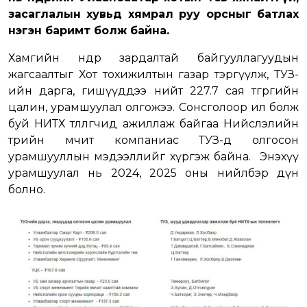
засаглалын хувьд хямрал руу орсныг батлах
нэгэн баримт болж байна.
Хамгийн өндөр зардалтай байгууллагуудын
жагсаалтыг Хот тохижилтын газар тэргүүлж, ТУЗ-
ийн дарга, гишүүддээ нийт 227.7 сая төгрөгийн
цалин, урамшуулал олгожээ. Сонсголоор ил болж
буй НИТХ төлөөлөгчид ажиллаж байгаа Нийслэлийн
төрийн өмчит компаниас ТУЗ-д олгосон
урамшууллын мэдээллийг хүргэж байна. Энэхүү
урамшуулал нь 2024, 2025 оны нийлбэр дүн
болно.