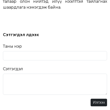
талаар олон нийтэд илүү нээлттэй тайлагнах
шаардлага нэмэгдэж байна.
Сэтгэгдэл үлдээх
Таны нэр
Сэтгэгдэл
Илгээх