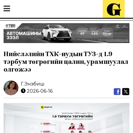
Нийслэлийн ТӨХК-иудын ТУЗ-д 1.9
тэрбум төгрөгийн цалин, урамшуулал
олгожээ
Г.Энэбиш
2026-06-16