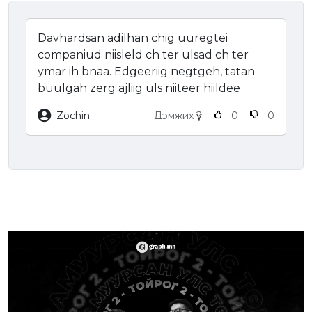
Davhardsan adilhan chig uuregtei
companiud niisleld ch ter ulsad ch ter
ymar ih bnaa. Edgeeriig negtgeh, tatan
buulgah zerg ajliig uls niiteer hiildee
Zochin
Дэмжих үү?
0
0