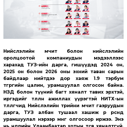
Нийслэлийн өмчит болон нийслэлийн
оролцоотой компаниудын мэдээллээс
харахад ТУЗ-ийн дарга, гишүүдэд 2024 он,
2025 он болон 2026 оны эхний таван сарын
байдлаар нийтдээ дор хаяж 1.9 тэрбум
төгрөгийн цалин, урамшуулал олгосон байна.
НЗД болон түүний багт хяналт тавих эрхтэй,
иргэдийг төлөөлөн ажиллах үүрэгтэй НИТХ-ын
төлөөлөгчид Нийслэлийн төрийни өмчит газруудын
дарга, ТУЗ албан тушаал хашиж өөрөө өөрсөндөө
урамшуулал нэрээр мөнгө олгосоор иржээ. Энэ
нь өнөөдрийн Улаанбаатар хотын төсөв хяналтгүй,