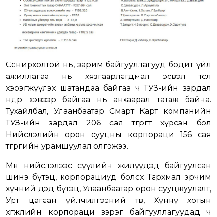
Сонирхолтой нь, зарим байгууллагууд бодит үйл
ажиллагаа нь хязгаарлагдмал эсвэл төсөл
хэрэгжүүлэх шатандаа байгаа ч ТУЗ-ийн зардал
өндөр хэвээр байгаа нь анхаарал татаж байна.
Тухайлбал, Улаанбаатар Смарт Карт компанийн
ТУЗ-ийн зардал 206 сая төгрөгт хүрсэн бол
Нийслэлийн орон сууцны корпораци 156 сая
төгрөгийн урамшуулал олгожээ.
Мөн нийслэлээс сүүлийн жилүүдэд байгуулсан
шинэ бүтэц, корпорациуд болох Тархмал эрчим
хүчний дэд бүтэц, Улаанбаатар орон сууцжуулалт,
Урт цагаан үйлчилгээний төв, Хүннү хотын
хөгжлийн корпораци зэрэг байгууллагуудад ч