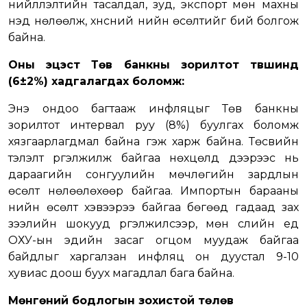
нийлүүлэлтийн тасалдал, зуд, экспорт мөн махны
үнэд нөлөөлж, хүнсний үнийн өсөлтийг бий болгож
байна.
Оны эцэст Төв банкны зорилтот түвшинд
(6±2%) хадгалагдах боломж:
Энэ ондоо багтааж инфляцыг Төв банкны
зорилтот интервал руу (8%) буулгах боломж
хязгаарлагдмал байна гэж харж байна. Төсвийн
тэлэлт үргэлжилж байгаа нөхцөлд дээрээс нь
дараагийн сонгуулийн мөчлөгийн зардлын
өсөлт нөлөөлөхөөр байгаа. Импортын барааны
үнийн өсөлт хэвээрээ байгаа бөгөөд гадаад зах
зээлийн шокууд үргэлжилсээр, мөн сүүлийн үед
ОХУ-ын эдийн засаг огцом муудаж байгаа
байдлыг харгалзан инфляц он дуустал 9-10
хувиас доош буух магадлал бага байна.
Мөнгөний бодлогын зохистой төлөв