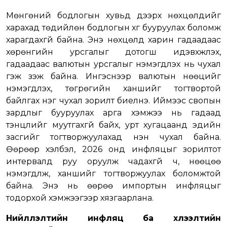
Мөнгөний бодлогын хувьд дээрх нөхцөлүүдийг
харахад төдийлөн бодлогын хүүг бууруулах боломж
харагдахгүй байна. Энэ нөхцөлд харин гадаадаас
хөрөнгийн урсгалыг дотогш идэвхжүүлэх,
гадаадаас валютын урсгалыг нэмэгдүүлэх нь чухал
гэж үзэж байна. Ингэснээр валютын нөөцийг
нэмэгдүүлэх, төгрөгийн ханшийг тогтвортой
байлгах нэг чухал зорилт биелнэ. Иймээс свопын
зардлыг бууруулах арга хэмжээ нь гадаад
тэнцлийг муутгахгүй байх, урт хугацаанд эдийн
засгийг тогтворжуулахад нэн чухал байна.
Өөрөөр хэлбэл, 2026 онд инфляцыг зорилтот
интервалд руу оруулж чадахгүй ч, нөөцөө
нэмэгдүүлж, ханшийг тогтворжуулах боломжтой
байна. Энэ нь өөрөө импортын инфляцыг
тодорхой хэмжээгээр хязгаарлана.
Нийлүүлэлтийн инфляц ба хүлээлтийн