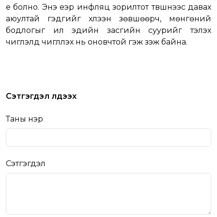
үе болно. Энэ үеэр инфляц зорилтот түвшнээс давах
аюултай гэдгийг хүлээн зөвшөөрч, мөнгөний
бодлогыг илүү эдийн засгийн суурийг тэлэх
чиглэлд чиглүүлэх нь оновчтой гэж үзэж байна.
Сэтгэгдэл үлдээх
Таны нэр
Сэтгэгдэл