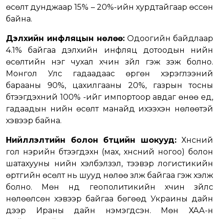
өсөлт дунджаар 15% – 20%-ийн хурдтайгаар өссөн
байна.
Дэлхийн инфляцын нөлөө:
Одоогийн байдлаар
4.1% байгаа дэлхийн инфляц дотоодын үнийн
өсөлтийн нэг чухал хүчин зүйл гэж үзэж болно.
Монгол Улс гадаадаас өргөн хэрэглээний
барааны 90%, цахилгааны 20%, газрын тосны
бүтээгдэхүүний 100% -ийг импортоор авдаг өнөө үед,
гадаадын үнийн өсөлт манайд ихээхэн нөлөөтэй
хэвээр байна.
Нийлүүлэлтийн болон бүтцийн шокууд:
Хүнсний
гол нэрийн бүтээгдэхүүн (мах, хүнсний ногоо) болон
шатахууны үнийн хэлбэлзэл, тээвэр логистикийн
өртгийн өсөлт нь шууд нөлөө үзүүлж байгаа гэж хэлж
болно. Мөн үүнд геополитикийн хүчин зүйлс
нөлөөлсөн хэвээр байгаа бөгөөд Украины дайн
дээр Ираны дайн нэмэгдсэн. Мөн ХАА-н