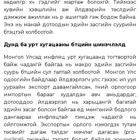
хөдөлгүүр хүч гэдгийг мартаж болохгүй. Тиймээс
хувийн хэвшлийн аж үйлдвэрийн төслүүдийг
дэмжиж ажиллах нь үр ашигтай гэж бодож байна.
Энэ нь манай дотоодын эдийн засгийн суурийн
бүтэцтэй холбоотой.
Дунд ба урт хугацааны бүтцийн шинэчлэлүүд
Монгол Улсад инфляц урт хугацаанд тогтвортой
байж чадахгүй байгаа нь макро эдийн засгийн
суурь бүтцийн сул талтай холбоотой. Монгол Улс
одоогийн байдлаар үйлдвэрлэгч улс гэхээс илүү уул
уурхайн экспорт давамгайлсан, түүний орлогоор
импортын барааг худалдан авч амьдардаг,
дотооддоо үйлдвэрлэл нь харьцангүй багатай
эдийн засаг болсон байгаа үед мөнгөний бодлого
дангаараа инфляцтай тэмцэж чадахгүй нь
ойлгомжтой. Экспортын орлого нэмэгдэх тутам
төсвийг дагаж тэлдэг мөчлөг дагасан (pro-
cyclical) төсвийн тэлэлт бодит байдал зонхилж