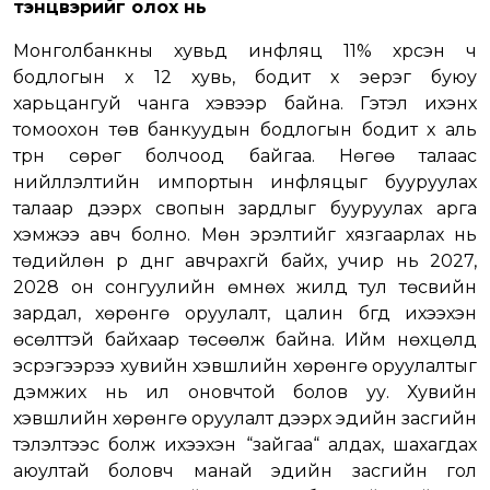
тэнцвэрийг олох нь
Монголбанкны хувьд инфляц 11% хүрсэн ч
бодлогын хүү 12 хувь, бодит хүү эерэг буюу
харьцангуй чанга хэвээр байна. Гэтэл ихэнх
томоохон төв банкуудын бодлогын бодит хүү аль
түрүүн сөрөг болчоод байгаа. Нөгөө талаас
нийлүүлэлтийн импортын инфляцыг бууруулах
талаар дээрх свопын зардлыг бууруулах арга
хэмжээ авч болно. Мөн эрэлтийг хязгаарлах нь
төдийлөн үр дүнг авчрахгүй байх, учир нь 2027,
2028 он сонгуулийн өмнөх жилүүд тул төсвийн
зардал, хөрөнгө оруулалт, цалин бүгд ихээхэн
өсөлттэй байхаар төсөөлж байна. Ийм нөхцөлд
эсрэгээрээ хувийн хэвшлийн хөрөнгө оруулалтыг
дэмжих нь илүү оновчтой болов уу. Хувийн
хэвшлийн хөрөнгө оруулалт дээрх эдийн засгийн
тэлэлтээс болж ихээхэн “зайгаа“ алдах, шахагдах
аюултай боловч манай эдийн засгийн гол