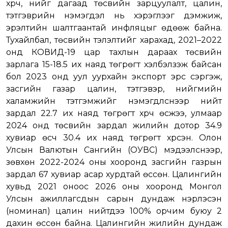
хүрч, үүнийг дагаад төсвийн зарцуулалт, цалин,
тэтгэврийн нэмэгдэл нь хэрэглээг дэмжиж,
эрэлтийн шалтгаантай инфляцыг өдөөж байна.
Тухайлбал, төсвийн тэлэлтийг харахад, 2021–2022
онд КОВИД-19 цар тахлын дараах төсвийн
зарлага 15-18.5 их наяд төгрөгт хэлбэлзэж байсан
бол 2023 онд уул уурхайн экспорт эрс сэргэж,
засгийн газар цалин, тэтгэвэр, нийгмийн
халамжийн тэтгэмжийг нэмэгдүүлснээр нийт
зардал 22.7 их наяд төгрөгт хүрч өсжээ, улмаар
2024 онд төсвийн зардал жилийн дотор 34.9
хувиар өсч 30.4 их наяд төгрөгт хүрсэн. Олон
Улсын Валютын Сангийн (ОУВС) мэдээлснээр,
зөвхөн 2022-2024 оны хооронд засгийн газрын
зардал 67 хувиар асар хурдтай өссөн. Цалингийн
хувьд 2021 оноос 2026 оны хооронд Монгол
Улсын ажиллагсдын сарын дундаж нэрлэсэн
(номинал) цалин нийтдээ 100% орчим буюу 2
дахин өссөн байна. Цалингийн жилийн дундаж