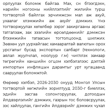
орлуулах боломж байгаа. Мах, сүүн бүтээгдэхүүн,
нарийн ногооны нийлүүлэлтийг жилийн турш
тогтвортой байлгах эрчимжсэн мал аж ахуй,
ухаалаг хүлэмжийн аж ахуйг дэмжих. Үнэ
тогтворжуулах хөтөлбөр зэрэг захиргааны аргаас
татгалзаж, зах зээлийн өрсөлдөөнийг дэмжсэн
бүтээмжийн татаасын тогтолцоонд шилжих.
Зөвхөн уул уурхайгаас хамааралтай валютын орох
урсгалыг бусад экспортын салбарт (технологи,
аялал жуулчлал, ноолуур г.м) чиглүүлэх замаар
төгрөгийн ханшийн огцом хэлбэлзлээс үүдэлтэй
импортын инфляцын дарамтыг урт хугацаанд
сааруулах боломжтой.
Өөрөөр хэлбэл, 2026-2030 онууд Монгол Улсын
тогтвортой хөгжлийн зорилтууд 2030-г биелүүлэх,
эдийн засгаа солонгоруулах, дотоодын
үйлдвэрлэлийг дэмжих, газрын тос боловсруулах,
зэс хайлуулах, гангийн үйлдвэрийг дэмжих чухал