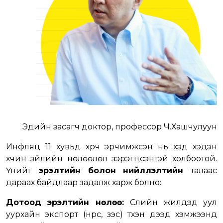
Эдийн засагч доктор, профессор Ч.Хашчулуун
Инфляц 11 хувьд хүрч эрчимжсэн нь хэд хэдэн
хүчин зүйлийн нөлөөлөл зэрэгцсэнтэй холбоотой.
Үүнийг
эрэлтийн болон нийлүүлэлтийн
талаас
дараах байдлаар задалж харж болно:
Дотоод эрэлтийн нөлөө:
Сүүлийн жилүүдэд уул
уурхайн экспорт (нүүрс, зэс) түүхэн дээд хэмжээнд