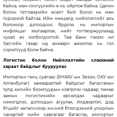
байна, мөн сонгуулийн үе нь ойртож байна. Цалин
болон тэтгэвэрийн өсөлт бий болох нь мөн
тодорхой байгаа. Ийм нөхцөлд нийлүүлэлтийг аль
болохоор дотоодоос бүрдүүлэх нь импортын
инфляцыг хязгаарлах, үнийг тогтворжуулахад
чухал ач холбогдолтой. Төв банк гэхээс илүү
Засгийн газар үүнд анхаарч ажиллах нь гол
сорилтууд болж байна.
Логистик болон Нийлүүлэлтийн сүлжээний
хараат байдлыг бууруулах
Импортын ганц сувгаас (БНХАУ-ын Эрээн, ОХУ-ын
Алтанбулаг) хамааралтай байдлыг багасгахын
тулд хилийн боомтуудын нэвтрүүлэх чадвар, төмөр
замын логистикийн өрсөлдөх чадварыг
нэмэгдүүлэх, дотоодын агуулах, үйлдвэрлэл, дэд
бүтцийг хөгжүүлснээр хүнсний бүтээгдэхүүний улирлын
чанартай үнийн савлагааг багасгах, импортыг