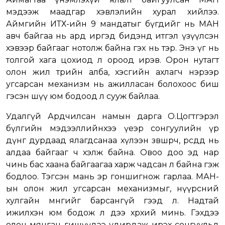
мэдээж маадгар хэвлэлийн хурал хийлээ.
Аймгийн ИТХ-ийн 9 мандатыг бүгдийг нь МАН
авч байгаа нь ард иргэд бидэнд итгэл үзүүлсэн
хэвээр байгааг нотолж байна гэх нь тэр. Энэ үг нь
толгой хага цохиод л ороод ирэв. Орон нутагт
олон жил төрийн алба, хэсгийн ахлагч нэрээр
угсарсан механизм нь ажилласан болохоос биш
гэсэн шүү юм бодоод л сууж байлаа.
Удалгүй Ардчилсан намын дарга О.Цогтгэрэл
бүлгийн мэдээллийнхээ үеэр сонгуулийн үр
дүнг дурдаад ялагдсанаа хүлээн зөвшөөрч, өөрсдөд нь
алдаа байгааг ч хэлж байна. Овоо доо эд нар
чинь бас хаана байгаагаа харж чадсан л байна гэж
бодлоо. Тэгсэн мань эр гоншигнож гарлаа. МАН-
ын олон жил угсарсан механизмыг, нүүрсний
хулгайн мөнгийг барсангүй гээд л. Надтай
ижилхэн юм бодож л дээ хөөрхий минь. Гэхдээ
олон мянган гишүүдээ удирдаж ирэх сонгуульд