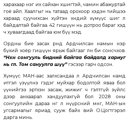
харахаар нэг их сайхан хөшигтэй, чамин абажуртай
гоё айл. Хаалгыг нь татаад орохоор хэдэн тийшээ
хараад суучихсан хүйтэн хөндий хүмүүс шиг л
байдалтай байгаа. 42 гишүүн нь дотроо бараг хэд
ч хуваагдаад байгаа юм бүү мэд.
Ордны бие засах өрөөнд Ардчилсан намын нэр
бүхий хоёр гишүүн ярьж байгааг өлөн би сонсчхов.
“Нөхөн сонгууль бидний байгаа байдалд хариуг
нь өглөө. Том сануулга шүү”
гэсээр гарч одсон.
Хүмүүс МАН-аас залхсандаа л Ардчилсан намд
итгэл үзүүлнэ гэдэг муйхар бодолтой яваа бол
үүнийгээ эртхэн засаж, жижиг ч гэлтгүй зүйлс
дээр анхаарал хандуулахгүй бол 2028 оны
сонгуулийн дараа нөгөө л нүүрсний мөнгө, МАН-ын
угсармалыг яриад сууж байх вий О.Цогтгэрэл
дарга минь.