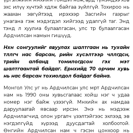
зөөхөөс илүү хүчтэй хөдөлж байгаа зүйлгүй. Тохироо нь
жаахан эвгүйтээд ирэхээр Засгийн газрыг
унагана гэж мэдэгдэл хийгээд удалгүй таг. Энд
тэнд л хуулиа булаалгасан, улс төрөө булаалгасан
Ардчилсан намын гишүүд.
Нөхөн сонгуулийг явуулах шалтгаан нь тухайн
төлөөлөгч нас барсан, өөрийн хүсэлтээр чөлөөлөгдсөн,
төрийн албанд томилогдсон гэх мэт
шалтгаантай байдаг. Ерөнхийдөө 70 орчим хувь
нь нас барсан тохиолдол байдаг байна.
Монгол Улс уг нь Ардчилсан улс мөртөө Ардчилсан
нам нь 1990 оны хувьсгалаас хойш нэг ч удаа
номер нэг байж үзээгүй. Мөнхийн ах намдаа
даруулаатай явсаар ирсэн. Энэ нь мэдээж
Ардчилагчид олон ургалч үзэлтэйгээс эхлээд эв
нэгдэлгүйд хүрээд дуусдагтай холбоотой.
Өнөөгийн Ардчилсан нам ч гэсэн цонхоор нь