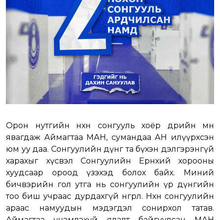
Орон нутгийн нөхөн сонгууль хоёр өдрийн өмнө
явагдаж Аймагтаа МАН, сумандаа АН илүүрхсэн
юм уу даа. Сонгуулийн дүнг та бүхэн дэлгэрэнгүй
харахыг хүсвэл Сонгуулийн Ерөнхий хорооны
хуудсаар ороод үзэхэд болох байх. Миний
бичвэрийн гол утга нь сонгуулийн үр дүнгийн
тоо биш учраас дурдахгүй өнгөрлөө. Нөхөн сонгуулийн
араас намуудын мэдэгдэл сонирхол татав.
Аймагтаа үнэмлэхүй ялалт байгуулсан МАН