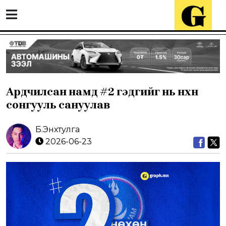
Ардчилсан намд #2 гэдгийг нь нөхөн
сонгууль сануулав
Б.Энхтулга
2026-06-23