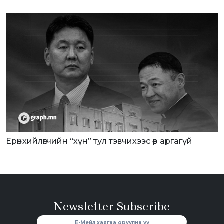
Ерөнхийлөгчийн “хүн” тул тэвчихээс өөр аргагүй
Newsletter Subscribe