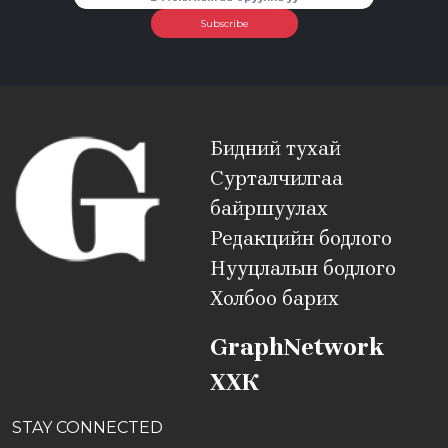
Subscribe
Бидний тухай
Сурталчилгаа
байршуулах
Редакцийн бодлого
Нууцлалын бодлого
Холбоо барих
GraphNetwork
ХХК
STAY CONNECTED