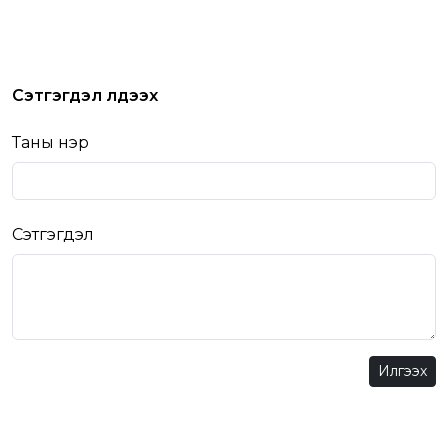
Сэтгэгдэл үлдээх
Таны нэр
Сэтгэгдэл
Илгээх