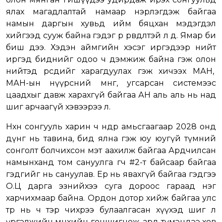
ялах магадлалтай намаар нэрлэгдэж байгаа
намын даргын хувьд ийм бяцхан мэдэгдэл
хийгээд сууж байна гэдэг өөрөө өрөвдөлтэй л дөө. Ямар би
биш дээ. Хэдэн аймгийн хэсэг иргэдээр нийт
иргэд биднийг одоо ч дэмжиж байна гэж олон
нийтэд өөрсдийгөө харагдуулах гэж хичээх МАН,
МАН-ын нүүрсний мөнгө, угсарсан системээс
цаадхыг давж харахгүй байгаа АН аль аль нь над
шиг арчаагүй хэвээрээ л.
Нөхөн сонгууль харин ч өндөр амьсгаагаар 2028 онд
дүнг нь тавина, бид ялна гэж юу юугүй түмний
сонголт болчихсон мэт аахилж байгаа Ардчилсан
намынханд том сануулга өгч #2-т байсаар байгаа
гэдгийг нь сануулав. Ер нь явахгүй байгаа гэдгээ
О.Ц дарга эзнийхээ суга дороос гараад нэг
харчихмаар байна. Ордон дотор хийж байгаа улс
төр нь ч тэр чихрээ булаалгасан хүүхэд шиг л
үргэлжийн мөнхийн гоншигнож, ард түмэндээ хов