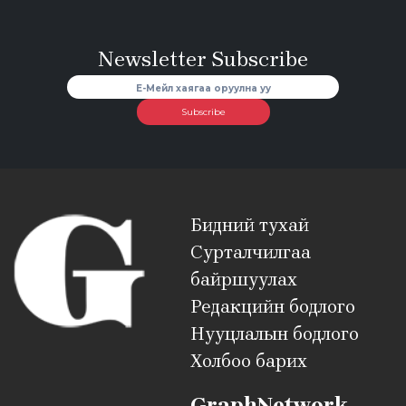
Newsletter Subscribe
Subscribe
Бидний тухай
Сурталчилгаа
байршуулах
Редакцийн бодлого
Нууцлалын бодлого
Холбоо барих
GraphNetwork