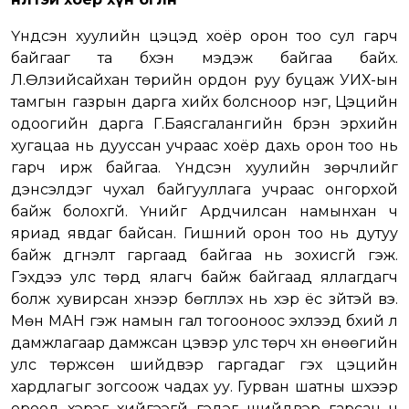
Үндсэн хуулийн цэцэд хоёр орон тоо сул гарч
байгааг та бүхэн мэдэж байгаа байх.
Л.Өлзийсайхан төрийн ордон руу буцаж УИХ-ын
тамгын газрын дарга хийх болсноор нэг, Цэцийн
одоогийн дарга Г.Баясгалангийн бүрэн эрхийн
хугацаа нь дууссан учраас хоёр дахь орон тоо нь
гарч ирж байгаа. Үндсэн хуулийн зөрчлийг
дэнсэлдэг чухал байгууллага учраас онгорхой
байж болохгүй. Үүнийг Ардчилсан намынхан ч
яриад явдаг байсан. Гишүүний орон тоо нь дутуу
байж дүгнэлт гаргаад байгаа нь зохисгүй гэж.
Гэхдээ улс төрд ялагч байж байгаад яллагдагч
болж хувирсан хүнээр бөглүүлэх нь хэр ёс зүйтэй вэ.
Мөн МАН гэж намын гал тогооноос эхлээд бүхий л
дамжлагаар дамжсан цэвэр улс төрч хүн өнөөгийн
улс төржсөн шийдвэр гаргадаг гэх цэцийн
хардлагыг зогсоож чадах уу. Гурван шатны шүүхээр
ороод хэрэг хийгээгүй гэдэг шийдвэр гарсан ч