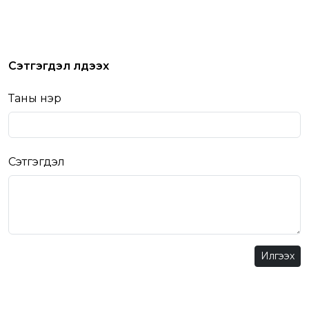
Сэтгэгдэл үлдээх
Таны нэр
Сэтгэгдэл
Илгээх