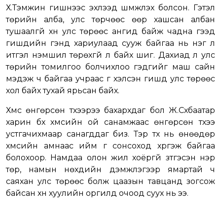
Х.Тэмүүжин гишүүнээс эхлээд шүүмжлэх болсон. Гэтэл
төрийн алба, улс төрчөөс өөр хашсан албан
тушаалгүй хүн улс төрөөс ангид байж чадна гээд
гишүүдийн үгэнд хариулаад сууж байгаа нь нэг л
итгэл үнэмшил төрөхгүй л байх шиг. Дахиад л улс
төрийн томилгоо болчихлоо гэдгийг маш сайн
мэдэж ч байгаа учраас үг хэлсэн гишүүд улс төрөөс
хол байх тухай ярьсан байх.
Хүмүүс өнгөрсөн түүхээрээ бахархдаг бол Ж.Сүхбаатар
харин бүх хүмүүсийн ой санамжаас өнгөрсөн түүхээ
устгачихмаар санагддаг биз. Тэр түүх нь өнөөдөр
хүмүүсийн амнаас ийм үг сонсоход хүргэж байгаа
болохоор. Намдаа олон жил хоёргүй зүтгэсэн нэр
төр, намын нөхдийн дэмжлэгээр ямартай ч
саяхан улс төрөөс болж цаазын тавцанд зогсож
байсан хүн хуулийн оргилд очоод суух нь ээ.