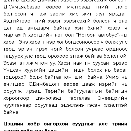
Д.Сумъяабазар өөрөө мултраад түүнийг лого
болгосон ч гэж зарим хүмүүс жиг жуг ярьдаг.
Хэдийгээр түүний хэрэг хэрэгсэхгүй болсон ч энэ
цаг үед амьдарч байгаа хэн бүхний хэзээ ч
мартахгүй хэргүүдийн нэг бол “Ногоон автобус”-ны
хэрэг. Энэ хэрэгт нэр холбогдсоноосоо ч болж улс
төрд эргэн ирэх нүүргүй болсон учраас ордноос
гадуурх улс төрд орохоор зүтгэж байгаа бололтой.
Эсвэл зүтгүүлж ч юм уу. Хэсэг нам гүм суусан тэрээр
Үндсэн хуулийн цэцийн гишүүн болох нь бараг
тодорхой болж байгаа юм шиг байна. Учир нь
өчигдөр С.Бямбацогт өөрөө дааж нэрийг нь
оруулж ирээд Төрийн байгуулалтын байнгын
хороогоор дэмжүүлээд гаргалаа. Өнөөдрийн
чуулганаар оруулаад эцэслэнэ гэсэн хүлээлттэй
байна.
Цэцийн хоёр онгорхой суудлыг улс төрийн
нөлөөтэй хоёр хүн бөглөнө