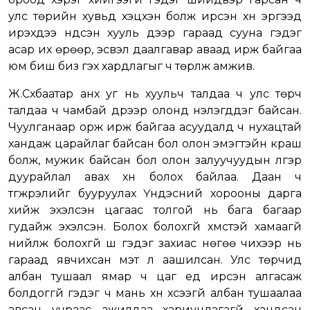
улс төрийн хувьд хэцүүхэн болж ирсэн хүн эргээд
ирэхдээ үндсэн хууль дээр гараад сууна гэдэг
асар их өрөөр, эсвэл даалгавар аваад ирж байгаа
юм биш биз гэх хардлагыг ч төрүүлж амжив.
Ж.Сүхбаатар анх уг нь хуульч талдаа ч улс төрч
талдаа ч чамбай дүрээр олонд үнэлэгддэг байсан.
Чуулганаар орж ирж байгаа асуудалд ч нухацтай
хандаж царайлаг байсан бол олон эмэгтэйн краш
болж, мужик байсан бол олон залуучуудын үлгэр
дуурайлал авах хүн болох байлаа. Даан ч
түгжрэлийг бууруулах Үндэсний хорооны дарга
хийж эхэлсэн цагаас толгой нь бага багаар
гудайж эхэлсэн. Болох болохгүй хүмүүстэй хамаагүй
нийлж болохгүй шүү гэдэг захиас нөгөө чихээр нь
гараад явчихсан мэт л аашилсан. Улс төрчид
албан тушаал ямар ч цаг үед ирсэн алгасаж
болдоггүй гэдэг ч мань хүн хүсээгүй албан тушаалаа
авсан учраас ажилдаа хариуцлагагүй хандсан