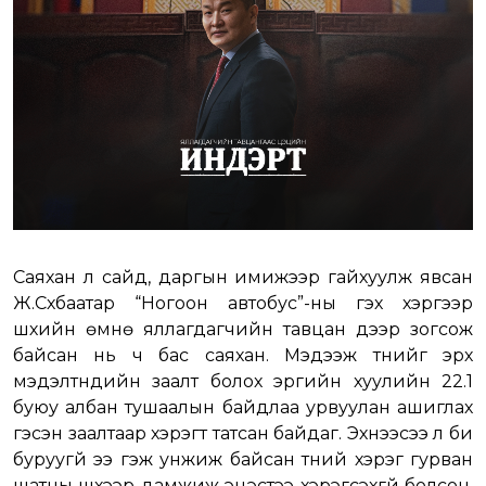
Саяхан л сайд, даргын имижээр гайхуулж явсан
Ж.Сүхбаатар “Ногоон автобус”-ны гэх хэргээр
шүүхийн өмнө яллагдагчийн тавцан дээр зогсож
байсан нь ч бас саяхан. Мэдээж түүнийг эрх
мэдэлтнүүдийн заалт болох эрүүгийн хуулийн 22.1
буюу албан тушаалын байдлаа урвуулан ашиглах
гэсэн заалтаар хэрэгт татсан байдаг. Эхнээсээ л би
буруугүй ээ гэж унжиж байсан түүний хэрэг гурван
шатны шүүхээр дамжиж эцэстээ хэрэгсэхгүй болсон.