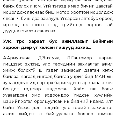
байж болох л юм. Үгүй тэгээд ямар бичиг цаастай
ноцолдож явснаас биш мотор, хроптой ноцолдож
явсан ч биш дээ зайлуул. Угсарсан автобус ороод
ирэхэд нь шинэ гээд гүрийгээд өөртөө гай
дуудна гэж хэн санах вэ.
Улс төрөөс хараат бус ажиллахыг Байнгын
хороон дээр үг хэлсэн гишүүд захив...
А.Ариунзаяа, Д.Энхтуяа, Л.Гантөмөр нарын
гишүүдээс эхлээд улс төрчдийн захиалгат ажил
хийж болохгүй шүү гэдэг захиасыг давтан хэлж
байлаа. Яагаад ингээд байгаа учрыг бид МАН-ын
хуваагдлын ид үеэр эрх баригчдын гар хаана ч хүрч
болдог гэдгээр мэдэрсэн. Хоёр тал болж
хуваагдсан хүмүүс зодоондоо Үндсэн хуулийн
цэцийг хүртэл оролцуулсан нь бидний нүдэнд илт
байв. Үүнээс үүдэн цэцийг улс төрийн захиалгат
ажил хийдэг л байгууллага боллоо хэмээн