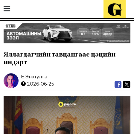
Яллагдагчийн тавцангаас цэцийн
индэрт
Б.Энхтулга
2026-06-25