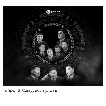
Тойрог 2: Самуурсан улс төр