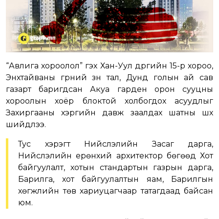
“Авлига хороолол” гэх Хан-Уул дүүргийн 15-р хороо,
Энхтайваны гүүрний зүүн тал, Дунд голын ай сав
газарт баригдсан Акуа гарден орон сууцны
хороолын хоёр блоктой холбогдох асуудлыг
Захиргааны хэргийн давж заалдах шатны шүүх
шийдлээ.
Тус хэрэгт Нийслэлийн Засаг дарга,
Нийслэлийн ерөнхий архитектор бөгөөд Хот
байгуулалт, хотын стандартын газрын дарга,
Барилга, хот байгуулалтын яам, Барилгын
хөгжлийн төв хариуцагчаар татагдаад байсан
юм.