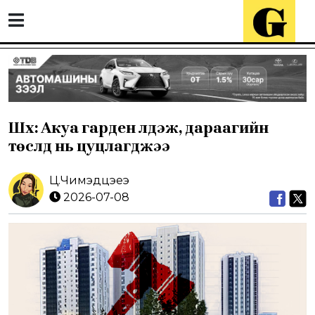
Шүүх: Акуа гарден үлдэж, дараагийн
төслүүд нь цуцлагджээ
Ц.Чимэдцэеэ
2026-07-08