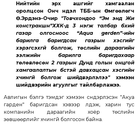
Нийтийн эрх ашгийг хамгаалан
оролцсон Онч нүүдэл ТББ-ын Өмгөөлөгч
Ө.Эрдэнэ-Очир
"Товчхондоо “Эм энд Жи
констракшн”ХХК-д 3 нэгж талбар бүхий
газар олгосноос “Aqua gerden”-ийн
барилга баригдсан газрын хэсгийг
хэрэгсэхгүй болгож, төслийн дараагийн
ээлжийн барилга баригдахаар
төлөвлөсөн 2 газрын Дунд голын онцгой
хамгаалалтын бүстэй давхацсан хэсгийн
хүчингүй болгож шийдвэрлэлээ"
хэмээн
шийдвэрийн агуулгыг тайлбарлажээ.
Авлигын бэлгэ тэмдэг хэмээн сүндэрлэсэн "Акуа
гарден" баригдсан хэвээр үлдэж, харин тус
компанийн дараагийн хоёр төслийн
зөвшөөрлийг хүчингүй болгосон байна.