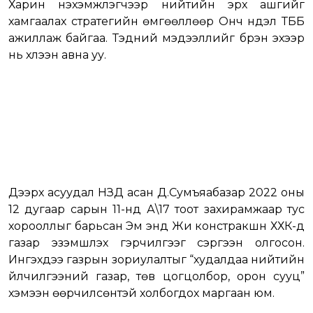
Харин нэхэмжлэгчээр нийтийн эрх ашгийг
хамгаалах стратегийн өмгөөллөөр Онч нүүдэл ТББ
ажиллаж байгаа. Тэдний мэдээллийг бүрэн эхээр
нь хүлээн авна уу.
Дээрх асуудал НЗД асан Д.Сумъяабазар 2022 оны
12 дугаар сарын 11-нд А\17 тоот захирамжаар тус
хорооллыг барьсан Эм энд Жи констракшн ХХК-д
газар эзэмшүүлэх гэрчилгээг сэргээн олгосон.
Ингэхдээ газрын зориулалтыг “худалдаа нийтийн
үйлчилгээний газар, төв цогцолбор, орон сууц”
хэмээн өөрчилсөнтэй холбогдох маргаан юм.