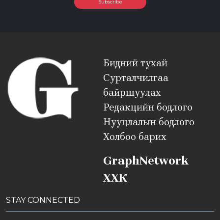
Subscribe
Бидний тухай
Сурталчилгаа
байршуулах
Редакцийн бодлого
Нууцлалын бодлого
Холбоо барих
GraphNetwork
ХХК
STAY CONNECTED