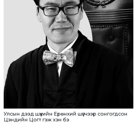
Улсын дээд шүүхийн Ерөнхий шүүгчээр сонгогдсон
Цэндийн Цогт гэж хэн бэ