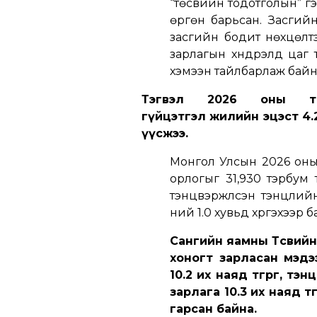
“төсвийн тодотголын” гэ
өргөн барьсан. Засгий
засгийн бодит нөхцөлтэй
зарлагын хүндрэлд цаг т
хэмээн тайлбарлаж байн
Тэгвэл 2026 оны төс
гүйцэтгэл жилийн эцэст 4.2
үүсжээ.
Монгол Улсын 2026 оны 
орлогыг 31,930 тэрбум 
тэнцвэржүүлсэн тэнцлий
ний 1.0 хувьд хүргэхээр б
Сангийн яамны Төсвийн б
хоногт зарласан мэдэ
10.2 их наяд төгрөг, тэ
зарлага 10.3 их наяд тө
гарсан байна.