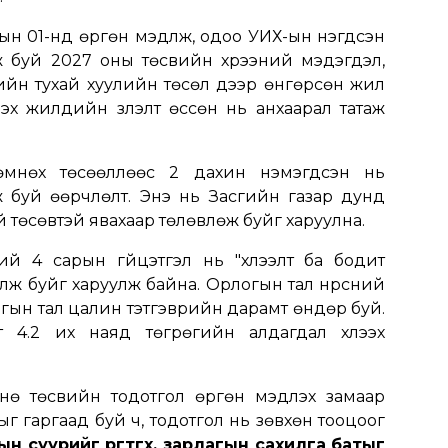
ын 01-нд өргөн мэдүүлж, одоо УИХ-ын нэгдсэн
ж буй 2027 оны төсвийн хүрээний мэдэгдэл,
ийн тухай хуулийн төсөл дээр өнгөрсөн жил
х жилүүдийн үзүүлэлт өссөн нь анхаарал татаж
өмнөх төсөөллөөс 2 дахин нэмэгдсэн нь
ж буй өөрчлөлт. Энэ нь Засгийн газар дунд
 төсөвтэй явахаар төлөвлөж буйг харуулна.
й 4 сарын гүйцэтгэл нь "хүлээлт ба бодит
болж буйг харуулж байна. Орлогын тал нүүрсний
лагын тал цалин тэтгэврийн дарамт өндөр буй.
 4.2 их наяд төгрөгийн алдагдал хүлээх
ө төсвийн тодотгол өргөн мэдүүлэх замаар
 гаргаад буй ч, тодотгол нь зөвхөн тооцоог
н суурийг өргөтгөх, зарлагын сахилга батыг