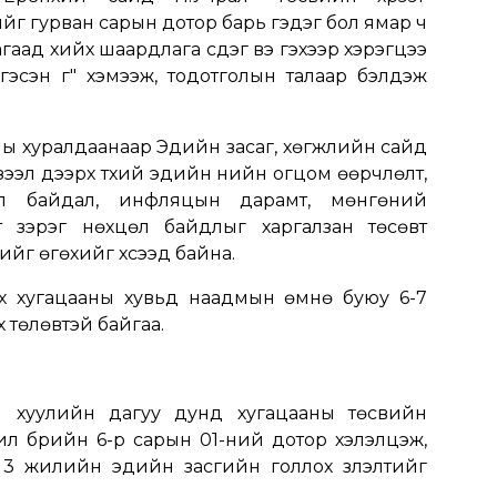
йг гурван сарын дотор барь гэдэг бол ямар ч
яагаад хийх шаардлага үүсдэг вэ гэхээр хэрэгцээ
эсэн үг" хэмээж, тодотголын талаар бэлдэж
ы хуралдаанаар Эдийн засаг, хөгжлийн сайд
ээл дээрх түүхий эдийн үнийн огцом өөрчлөлт,
өл байдал, инфляцын дарамт, мөнгөний
т зэрэг нөхцөл байдлыг харгалзан төсөвт
йг өгөхийг хүсээд байна.
х хугацааны хувьд наадмын өмнө буюу 6-7
 төлөвтэй байгаа.
й хуулийн дагуу дунд хугацааны төсвийн
л бүрийн 6-р сарын 01-ний дотор хэлэлцэж,
х 3 жилийн эдийн засгийн голлох үзүүлэлтийг
.