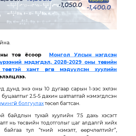
йна.
ааны тов ёсоор
Монгол Улсын нэгдсэн
хүрээний мэдэгдэл, 2028-2029 оны төсвийн
 төсөлтэй хамт өргөн мэдүүлсэн хуулийн
элэлцлээ.
уд дунд энэ оны 10 дугаар сарын 1-ээс эхлэн
уцаалтыг 2.5-5 дахин шатлалтай нэмэгдүүлсэн
хүчингүй болгуулах
төсөл багтсан.
й байдлын тухай хуулийн 7.5 дахь хэсэгт
алт нь төсвийн тодотголыг цаг алдалгүй хийх
байгаа тул “түүний нэмэлт, өөрчлөлтийг”,