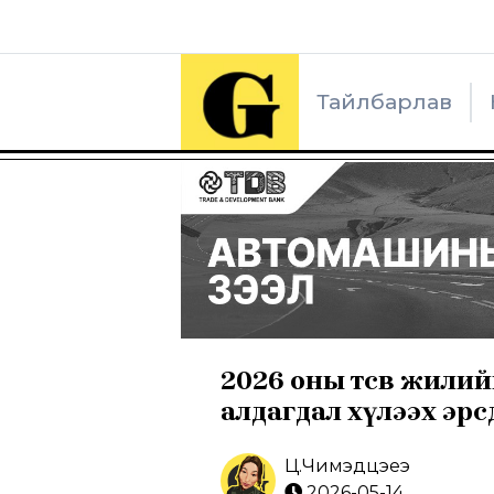
Тайлбарлав
2026 оны төсөв жилийн
алдагдал хүлээх эрс
Ц.Чимэдцэеэ
2026-05-14