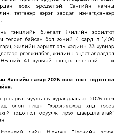
хурдан өсөх эрсдэлтэй. Сангийн яамны
ин, тэтгэвэр зэрэг зардал нэмэгдсэнээр
.
нь тэнцлийн биелэлт. Жилийн зорилтот
ум төгрөг байсан бол эхний 4 сард л 1,400
 гарч, жилийн зорилт аль хэдийн 33 хувиар
длагаар үргэлжилбэл, жилийн эцэст алдагдал
 ДНБ-ний 4.1 хувьтай тэнцэх төлөвтэй — эх
ан Засгийн газар 2026 оны төсөвт тодотгол
айна.
гээр сарын чуулганы хуралдаанаар 2026 оны
д олон гишүүн "хэрэгжүүлэхэд хүнд төсөв
ахгүй тодотгол оруулж ирэх шаардлагатай"
н.
р Ерөнхий сайд Н.Учрал "Төсвийн хүрээг