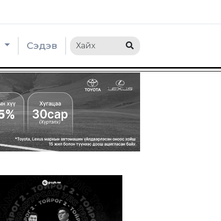
h
Сэдэв