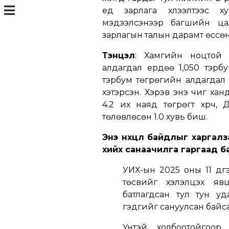
үед зарлага хүлээлтээс 
мэдээлсэнээр багшийн цал
зарлагын талын дарамт өссөн
Тэнцэл
: Хамгийн ноцтой 
алдагдал ердөө 1,050 тэрб
тэрбум төгрөгийн алдагдал
хэтэрсэн. Хэрэв энэ чиг хан
4.2 их наяд төгрөгт хүрч,
төлөвлөсөн 1.0 хувь биш.
Энэ нөхцөл байдлыг харгалз
хийх санаачилга гаргаад б
УИХ-ын 2025 оны 11 дү
төсвийг хэлэлцэх явца
батлагдсан тул тун уд
гэдгийг сануулсан байса
Үүнтэй холбоотойгоо