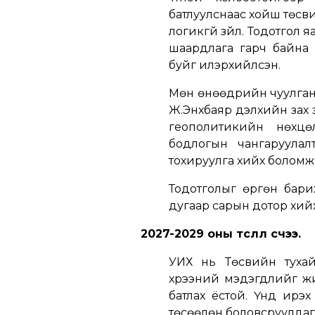
батлуулснаас хойш төсви
логикгүй зүйл. Тодотгол 
шаардлага гарч байна г
буйг илэрхийлсэн.
Мөн өнөөдрийн чуулган
Ж.Энхбаяр дэлхийн зах з
геополитикийн нөхц
бодлогын чангаруулал
тохируулга хийх боломжи
Тодотголыг өргөн бари
дугаар сарын дотор хийх
2027-2029 оны төсөөлөл өсчээ.
УИХ нь Төсвийн туха
хүрээний мэдэгдлийг жи
батлах ёстой. Үүнд ирэ
төсөөлөн боловсруулдаг