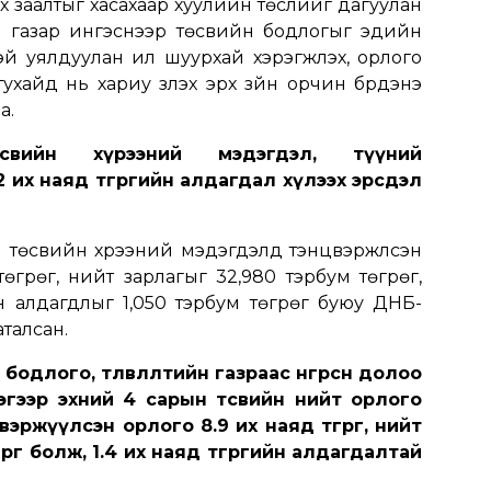
х заалтыг хасахаар хуулийн төслийг дагуулан
н газар ингэснээр төсвийн бодлогыг эдийн
 уялдуулан илүү шуурхай хэрэгжүүлэх, орлого
ухайд нь хариу үзүүлэх эрх зүйн орчин бүрдэнэ
а.
вийн хүрээний мэдэгдэл, түүний
 их наяд төгрөгийн алдагдал хүлээх эрсдэл
төсвийн хүрээний мэдэгдэлд тэнцвэржүүлсэн
төгрөг, нийт зарлагыг 32,980 тэрбум төгрөг,
н алдагдлыг 1,050 тэрбум төгрөг буюу ДНБ-
аталсан.
одлого, төлөвлөлтийн газраас өнгөрсөн долоо
эгээр эхний 4 сарын төсвийн нийт орлого
нцвэржүүлсэн орлого 8.9 их наяд төгрөг, нийт
грөг болж, 1.4 их наяд төгрөгийн алдагдалтай