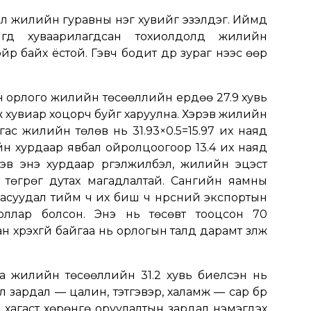
ол жилийн гуравны нэг хувийг эзэлдэг. Иймд
игд хуваарилагдсан тохиолдолд жилийн
р байх ёстой. Гэвч бодит дүр зураг үүнээс өөр
эн орлого жилийн төсөөллийн ердөө 27.9 хувь
гж хувиар хоцорч буйг харуулна. Хэрэв жилийн
ас жилийн төлөв нь 31.93×0.5=15.97 их наяд
йн хурдаар явбал ойролцоогоор 13.4 их наяд
рэв энэ хурдаар үргэлжилбэл, жилийн эцэст
д төгрөг дутах магадлалтай. Сангийн яамны
асуудал тийм ч их биш ч нүүрсний экспортын
оллар болсон. Энэ нь төсөвт тооцсон 70
 хүрэхгүй байгаа нь орлогын талд дарамт үзүүлж
га жилийн төсөөллийн 31.2 хувь биелсэн нь
ал зардал — цалин, тэтгэвэр, халамж — сар бүр
 хагаст хөрөнгө оруулалтын зардал нэмэгдэх