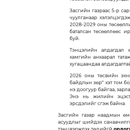
Засгийн газраас 5-р сар
чуулганаар хэлэлцэгдэ
2028-2029 оны төсөөлл
баталсан төсөөллөөс ирэ
буй.
Тэнцэлийн алдагдал 
хамгийн анхаарал тата
хугацаандаа алдагдалтай
2026 оны төсвийн эхни
байдлын зөрүү" хэт том 
үнэ доогуур байгаа, зар
Энэ нь жилийн эцэст
эрсдэлийг үүсгэж байна.
Засгийн газар наадмын өмн
асуудлыг шийдэх санаачилгыг
тэнцвэржүүлэх төдийгүй
орлогы