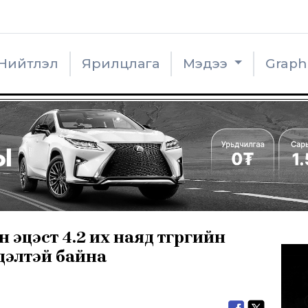
Нийтлэл
Ярилцлага
Мэдээ
Grap
 эцэст 4.2 их наяд төгрөгийн
дэлтэй байна