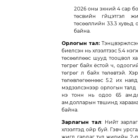
2026 оны эхний 4 сар б
төсвийн гүйцэтгэл ж
төсөөллийн 33.3 хувьд ой
байна.
Орлогын тал:
Тэнцвэржүүлс
биелсэн нь хүлээлтээс 5.4 нэ
төсөөллөөс шууд тооцвол хаг
төгрөг байх ёстой ч, одооги
төгрөг л байх төлөвтэй. Хэ
төлөвлөгөөнөөс 5.2 их ная
мэдээлсэнээр орлогын талд 
үнэ тонн нь одоо 65 ам.д
ам.долларын түвшинд хараахан
байна.
Зарлагын тал
: Нийт зарла
хүлээлтэд ойр буй. Гэвч урсг
жигд гардаг тул жилийн 2-р