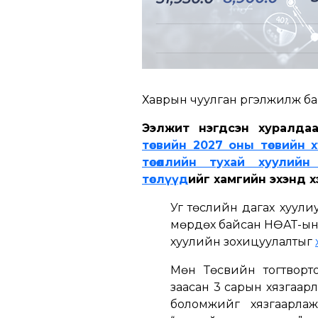
Хаврын чуулган үргэлжилж ба
Ээлжит нэгдсэн хуралд
төсвийн 2027 оны төсвийн 
төсөөллийн тухай хуулийн
төслүүд
ийг хамгийн эхэнд х
Уг төслийн дагах хуули
мөрдөх байсан НӨАТ-ын б
хуулийн зохицуулалтыг
Мөн Төсвийн тогтворто
заасан 3 сарын хязгаарл
боломжийг хязгаарлаж 