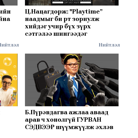
гийн
Ц.Нацагдорж: "Playtime”
айна
наадмыг би өөртөө зориулж
хийдэг учир бүх зүрх
сэтгэлээ шингээдэг
Нийтлэл
Нийтлэл
й
Б.Пүрэвдагва ажлаа аваад
арав ч хонолгүй ГУРВАН
СЭДВЭЭР шүүмжүүлж эхлэв