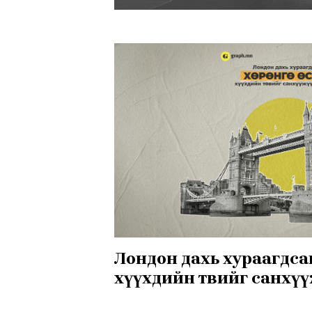
Лондон дахь хураагдсан хө
хүүхдийн төвийг санхү