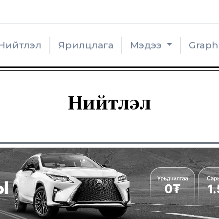
Нийтлэл
Ярилцлага
Мэдээ
Grap
Нийтлэл