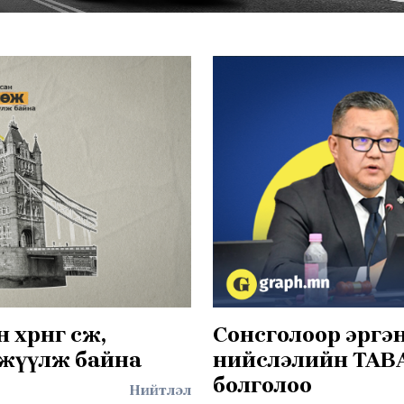
рөнгө өсөж,
Сонсголоор эргэн
үжүүлж байна
нийслэлийн ТАВА
болголоо
Нийтлэл