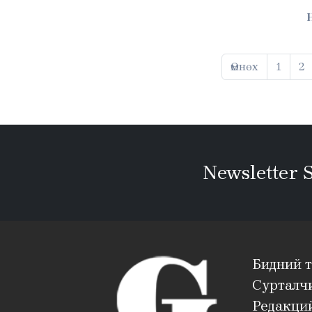
Өмнөх
1
2
Newsletter 
Бидний 
Сурталч
Редакций