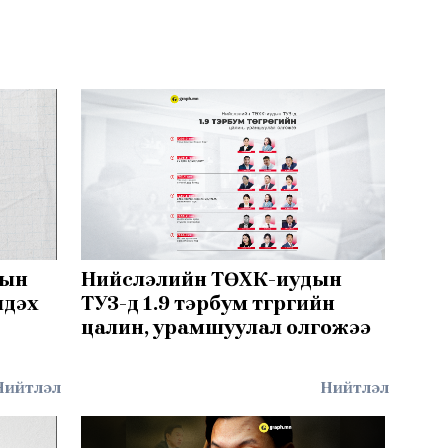
рын
Нийслэлийн ТӨХК-иудын
үлдэх
ТУЗ-д 1.9 тэрбум төгрөгийн
цалин, урамшуулал олгожээ
Нийтлэл
Нийтлэл