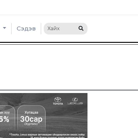
h
Сэдэв