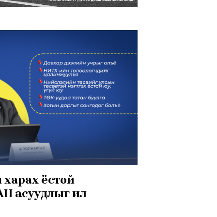
 харах ёстой
Н асуудлыг ил