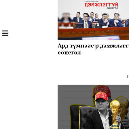
Ард түмнээс өөр дэмжлэг
сонсгол