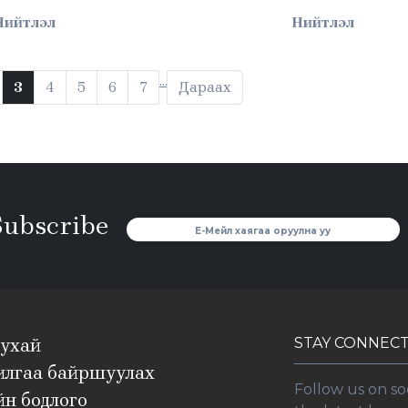
Нийтлэл
Нийтлэл
…
3
4
5
6
7
Дараах
Subscribe
STAY CONNEC
тухай
илгаа байршуулах
Follow us on so
н бодлого