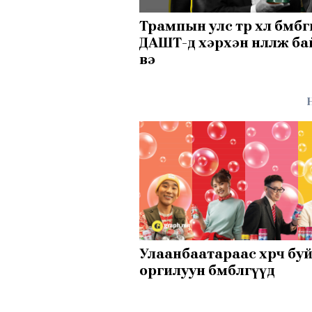
Трампын улс төр хөл бөмбө
ДАШТ-д хэрхэн нөлөөлж б
вэ
Улаанбаатараас хөөрч бу
оргилуун бөмбөлгүүд