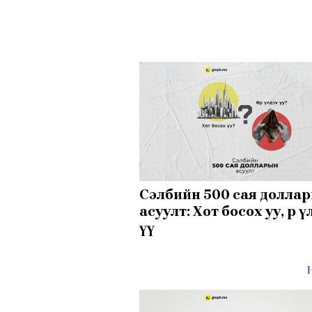
Сэлбийн 500 сая долла
асуулт: Хот босох уу, өр 
үү