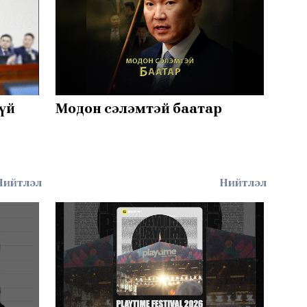
гүй
Модон сэлэмтэй баатар
Нийтлэл
Нийтлэл