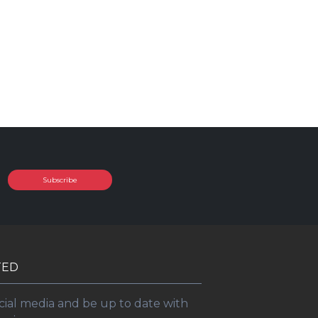
Subscribe
TED
cial media and be up to date with