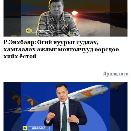
Р.Энхбаяр: Өгий нуурыг судлах,
хамгаалах ажлыг монголчууд өөрсдөө
хийх ёстой
Ярилцлага