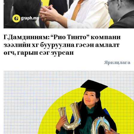
Г.Дамдинням: “Рио Тинто” компани
зээлийн хүүг бууруулна гэсэн амлалт
өгч, гарын үсэг зурсан
Ярилцлага