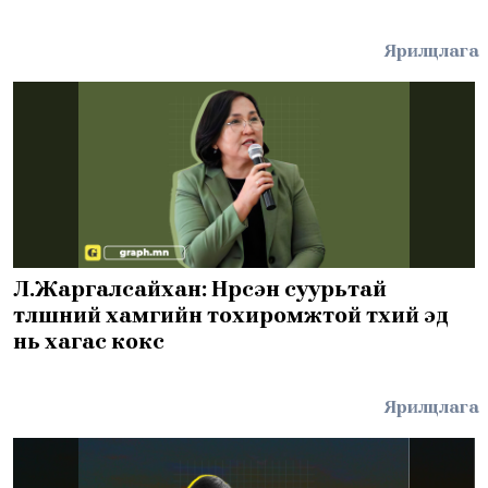
Ярилцлага
Л.Жаргалсайхан: Нүүрсэн суурьтай
түлшний хамгийн тохиромжтой түүхий эд
нь хагас кокс
Ярилцлага