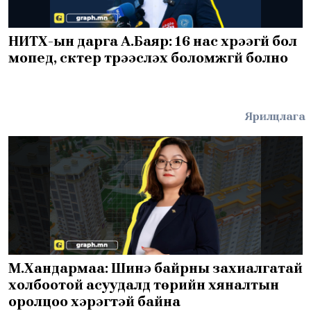
НИТХ-ын дарга А.Баяр: 16 нас хүрээгүй бол
мопед, скүүтер түрээслэх боломжгүй болно
Ярилцлага
М.Хандармаа: Шинэ байрны захиалгатай
холбоотой асуудалд төрийн хяналтын
оролцоо хэрэгтэй байна