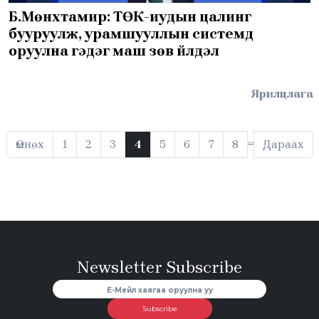
Б.Мөнхтамир: ТӨК-иудын цалинг
бууруулж, урамшууллын системд
оруулна гэдэг маш зөв үйлдэл
Ярилцлага
…
Өмнөх
1
2
3
4
5
6
7
8
Дараах
Newsletter Subscribe
Subscribe