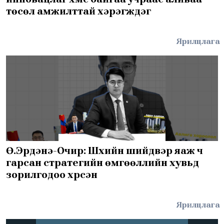
төсөл амжилттай хэрэгждэг
Ярилцлага
Ө.Эрдэнэ-Очир: Шүүхийн шийдвэр яаж ч
гарсан стратегийн өмгөөллийн хувьд
зорилгодоо хүрсэн
Ярилцлага