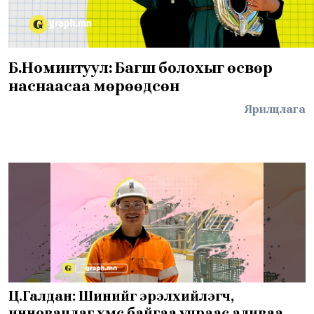
Б.Номинтуул: Багш болохыг өсвөр
наснаасаа мөрөөдсөн
Ярилцлага
Ц.Галдан: Шинийг эрэлхийлэгч,
инновацлаг хүмүүс байгаа учраас аливаа